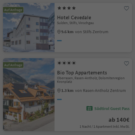
Auf Anfrage
Hotel Cevedale
Sulden, Stilfs, Vinschgau
9.6 km
von Stilfs Zentrum
Auf Anfrage
Bio Top Appartements
Oberrasen, Rasen-Antholz, Dolomitenregion
Kronplatz
1.3 km
von Rasen-Antholz Zentrum
Südtirol Guest Pass
ab 140€
1 Nacht / 1 Apartment Inkl. MwSt.