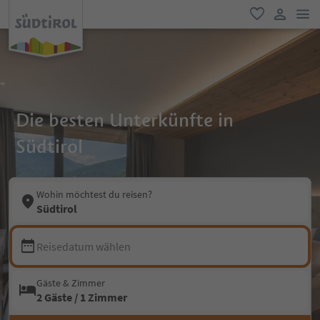
men
favorit
user lin
Die besten Unterkünfte in
Südtirol
Wohin möchtest du reisen?
Südtirol
Reisedatum wählen
Gäste & Zimmer
2 Gäste / 1 Zimmer