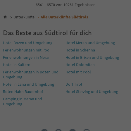
4
6541 - 6570 von 10261 Ergebnissen
5
6
Unterkünfte
Alle Unterkünfte Südtirols
7
8
Das Beste aus Südtirol für dich
9
10
Hotel Bozen und Umgebung
Hotel Meran und Umgebung
11
Ferienwohnungen mit Pool
Hotel in Schenna
12
13
Ferienwohnungen in Meran
Hotel in Brixen und Umgebung
14
Hotel in Kaltern
Hotel Dolomiten
15
Ferienwohnungen in Bozen und
Hotel mit Pool
16
Umgebung
17
Hotel in Lana und Umgebung
Dorf Tirol
18
19
Roten Hahn Bauernhof
Hotel Sterzing und Umgebung
20
Camping in Meran und
21
Umgebung
22
23
24
25