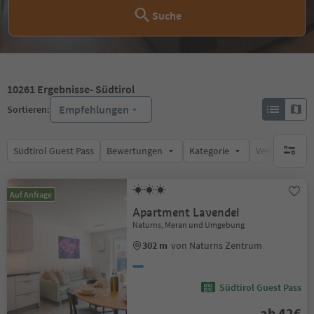
Suche
10261
Ergebnisse
- Südtirol
Empfehlungen
Sortieren:
Südtirol Guest Pass
Bewertungen
Kategorie
Verpflegungsa
keine ak
Auf Anfrage
Apartment Lavendel
Naturns, Meran und Umgebung
302 m
von Naturns Zentrum
Südtirol Guest Pass
ab 42€