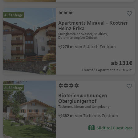
Auf Anfrage
Apartments Miraval - Kostner
Heinz Erika
Sureghes/Überwasser, St.Ulrich,
Dolomitenregion Gröden
270 m
von St.Ulrich Zentrum
ab 131€
1 Nacht / 1 Apartment Inkl. MwSt.
Auf Anfrage
Bioferienwohnungen
Oberglunigerhof
Tscherms, Meran und Umgebung
682 m
von Tscherms Zentrum
Südtirol Guest Pass