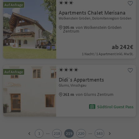
Auf Anfrage
Apartments Chalet Merisana
Wolkenstein Gröden, Dolomitenregion Gröden
105 m
von Wolkenstein Gröden
Zentrum
ab 242€
1 Nacht / 1 Apartment Inkl. MwSt.
Auf Anfrage
Didi`s Appartments
Glurns, Vinschgau
261 m
von Glurns Zentrum
Südtirol Guest Pass
1
2
...
...
1
218
219
220
343
3