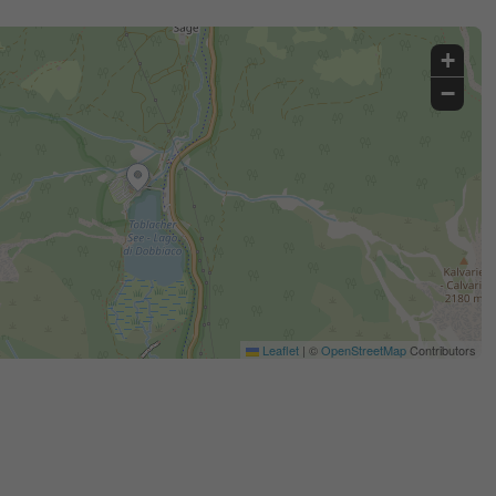
+
−
Leaflet
|
©
OpenStreetMap
Contributors