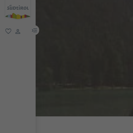
menu link
favorit
user link