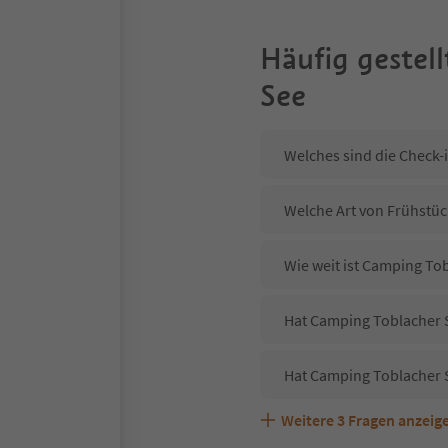
Häufig gestell
See
Welches sind die Check-
Welche Art von Frühstüc
Wie weit ist Camping To
Hat Camping Toblacher S
Hat Camping Toblacher 
Weitere
3
Fragen anzeig
Sind Haustiere in der U
Welche Services bietet 