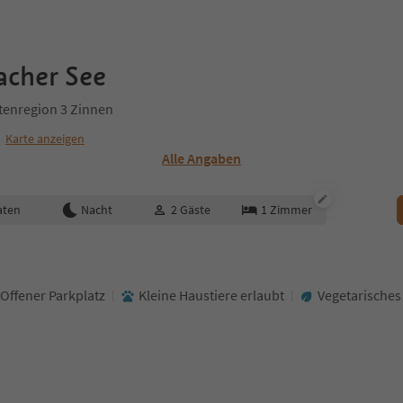
acher See
itenregion 3 Zinnen
Karte anzeigen
Alle Angaben
aten
Nacht
2
Gäste
1
Zimmer
Offener Parkplatz
Kleine Haustiere erlaubt
Vegetarische