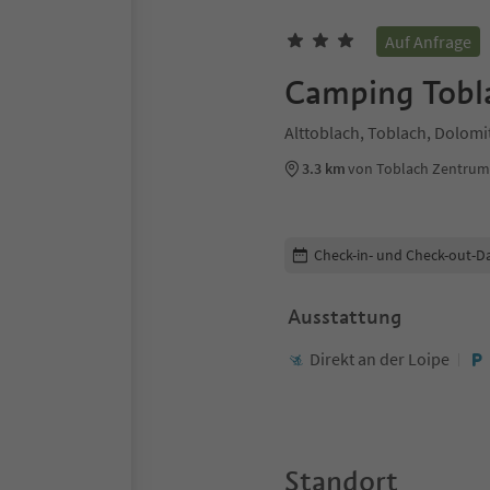
Auf Anfrage
Camping Tobl
Alttoblach, Toblach, Dolom
3.3 km
von Toblach Zentrum
Buchungsdetails bearbeiten
Check-in- und Check-out-D
Ausstattung
Direkt an der Loipe
Standort