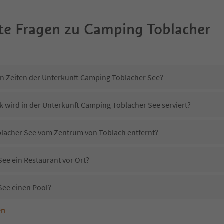
te Fragen zu
Camping Toblacher
in Zeiten der Unterkunft Camping Toblacher See?
k wird in der Unterkunft Camping Toblacher See serviert?
blacher See vom Zentrum von Toblach entfernt?
ee ein Restaurant vor Ort?
See einen Pool?
en
nterkunft Camping Toblacher See erlaubt?
Camping Toblacher See?
Erhalten die Gäste von Camping Toblacher See einen Südtirol Guestpass?