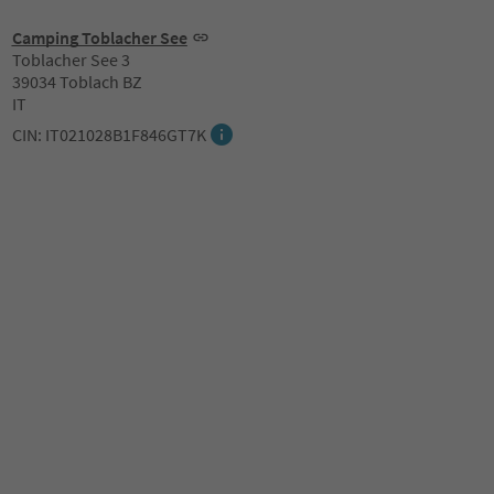
Camping Toblacher See
Toblacher See 3
39034 Toblach BZ
IT
CIN: IT021028B1F846GT7K