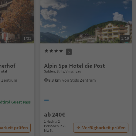
1/31
1/19
S
nerhof
Alpin Spa Hotel die Post
rntal
Sulden, Stilfs, Vinschgau
s Zentrum
8.3 km
von Stilfs Zentrum
dtirol Guest Pass
ab 240€
1 Nacht / 2
Personen Inkl.
arkeit prüfen
Verfügbarkeit prüfen
MwSt.