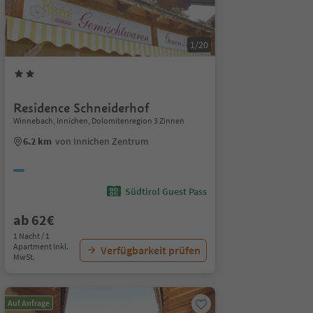
1/20
Residence Schneiderhof
Winnebach, Innichen, Dolomitenregion 3 Zinnen
6.2 km
von Innichen Zentrum
Südtirol Guest Pass
ab 62€
1 Nacht / 1
Apartment Inkl.
Verfügbarkeit prüfen
MwSt.
Auf Anfrage