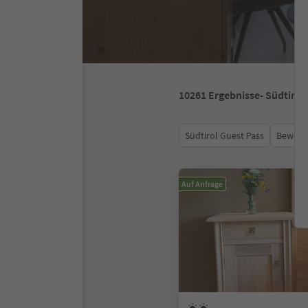
10261
Ergebnisse
- Südtirol
Südtirol Guest Pass
Bewert
Auf Anfrage