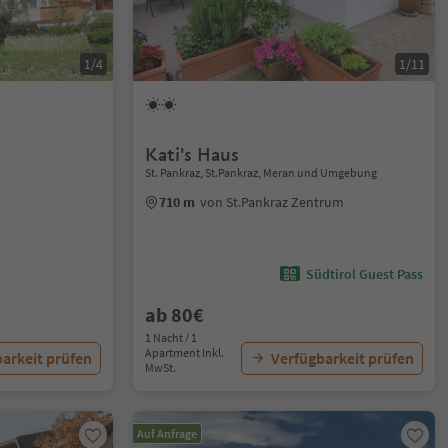
1/4
1/11
Kati's Haus
St. Pankraz, St.Pankraz, Meran und Umgebung
710 m
von St.Pankraz Zentrum
Südtirol Guest Pass
ab 80€
1 Nacht / 1
Apartment Inkl.
arkeit prüfen
Verfügbarkeit prüfen
MwSt.
Auf Anfrage