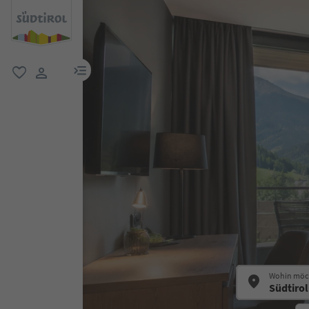
menu link
favorit
user link
Wohin möch