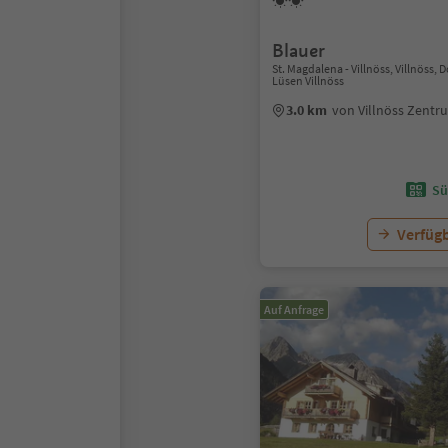
Blauer
St. Magdalena - Villnöss, Villnöss,
Lüsen Villnöss
3.0 km
von Villnöss Zentr
Sü
Verfügb
Auf Anfrage