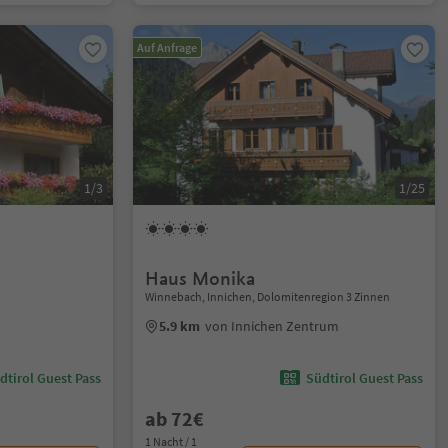
Auf Anfrage
1/3
1/25
Haus Monika
Winnebach, Innichen, Dolomitenregion 3 Zinnen
5.9 km
von Innichen Zentrum
dtirol Guest Pass
Südtirol Guest Pass
ab 72€
1 Nacht / 1