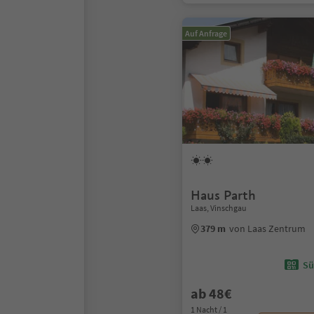
Auf Anfrage
Haus Parth
Laas, Vinschgau
379 m
von Laas Zentrum
Sü
ab 48€
1 Nacht / 1