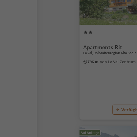
Apartments Rit
La Val, Dolomitenregion Alta Badia
796 m
von La Val Zentrum
Verfügb
Auf Anfrage