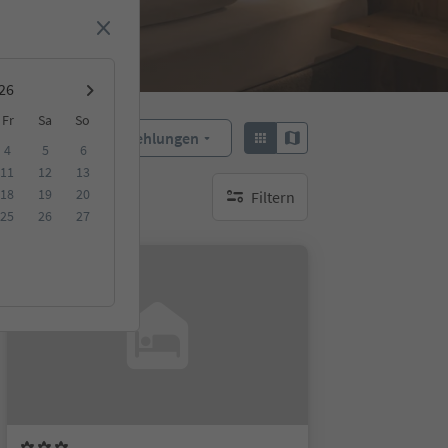
Fr
Sa
So
Empfehlungen
Sortieren:
4
5
6
11
12
13
18
19
20
Filtern
keine aktiven Filte
25
26
27
Auf Anfrage