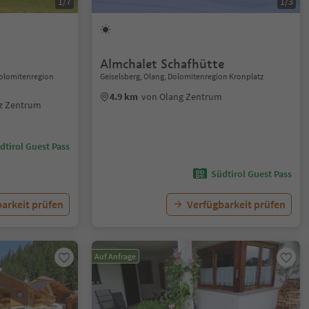
1/7
1/3
Almchalet Schafhütte
Dolomitenregion
Geiselsberg, Olang, Dolomitenregion Kronplatz
4.9 km
von Olang Zentrum
z Zentrum
dtirol Guest Pass
Südtirol Guest Pass
arkeit prüfen
Verfügbarkeit prüfen
Auf Anfrage