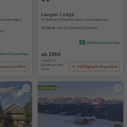
Laugen Lodge
 Dolomitenregion
St. Pankraz, St.Pankraz, Meran und Umgebung
719 m
von St.Pankraz Zentrum
um
Südtirol Guest Pass
ab 200€
dtirol Guest Pass
1 Nacht / 1
Apartment Inkl.
arkeit prüfen
Verfügbarkeit prüfen
MwSt.
Auf Anfrage