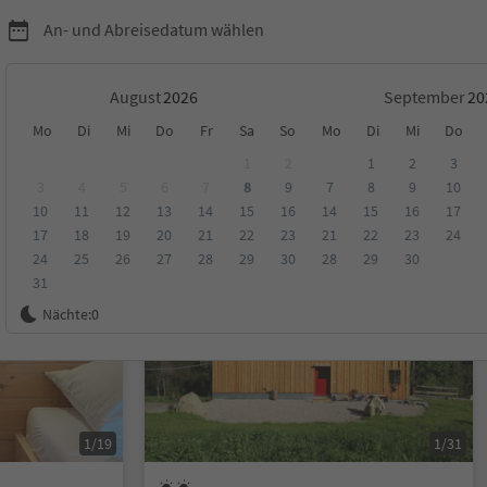
An- und Abreisedatum wählen
August
September
Mo
Di
Mi
Do
Fr
Sa
So
Mo
Di
Mi
Do
1
2
1
2
3
3
4
5
6
7
8
9
7
8
9
10
10
11
12
13
14
15
16
14
15
16
17
ungen
Kategorie
Verpflegungsart
Nachhaltige Unterkunft
17
18
19
20
21
22
23
21
22
23
24
24
25
26
27
28
29
30
28
29
30
31
Auf Anfrage
Nächte:
0
1/19
1/31