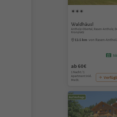
Waldhäusl
Antholz-Obertal, Rasen-Antholz, 
Kronplatz
12.5 km
von Rasen-Anthol
Sü
ab 60€
1 Nacht / 1
Apartment Inkl.
Verfügb
MwSt.
Auf Anfrage