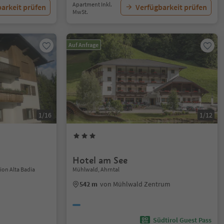
Apartment Inkl.
arkeit prüfen
Verfügbarkeit prüfen
MwSt.
Auf Anfrage
1/16
1/12
Hotel am See
ion Alta Badia
Mühlwald, Ahrntal
542 m
von Mühlwald Zentrum
Südtirol Guest Pass