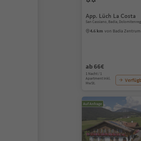
App. Lüch La Costa
San Cassiano, Badia, Dolomitenreg
4.6 km
von Badia Zentrum
ab 66€
1 Nacht / 1
Apartment Inkl.
Verfügb
MwSt.
Auf Anfrage