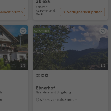
ab 68€
1 Nacht / 1
Apartment Inkl.
arkeit prüfen
Verfügbarkeit prüfen
MwSt.
Auf Anfrage
1/6
1/2
Ebnerhof
ia
Nals, Meran und Umgebung
um
2.7 km
von Nals Zentrum