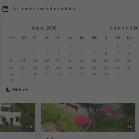
An- und Abreisedatum wählen
August
September
Mo
Di
Mi
Do
Fr
Sa
So
Mo
Di
Mi
Do
1
2
1
2
3
3
4
5
6
7
8
9
7
8
9
10
10
11
12
13
14
15
16
14
15
16
17
ungen
Kategorie
Verpflegungsart
Nachhaltige Unterkunft
17
18
19
20
21
22
23
21
22
23
24
24
25
26
27
28
29
30
28
29
30
31
Auf Anfrage
Nächte:
0
1/16
1/14