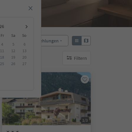
Fr
Sa
So
Empfehlungen
Sortieren:
4
5
6
11
12
13
18
19
20
Filtern
keine aktiven Filte
25
26
27
Auf Anfrage
1/3