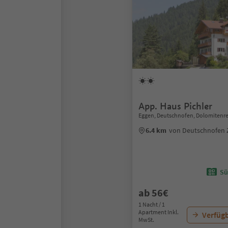
App. Haus Pichler
Eggen, Deutschnofen, Dolomitenre
6.4 km
von Deutschnofen
Sü
ab 56€
1 Nacht / 1
Apartment Inkl.
Verfügb
MwSt.