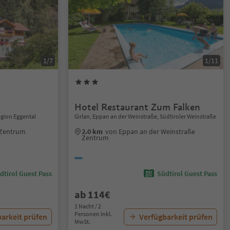
1/7
1/11
Hotel Restaurant Zum Falken
gion Eggental
Girlan, Eppan an der Weinstraße, Südtiroler Weinstraße
 Zentrum
2.0 km
von Eppan an der Weinstraße
Zentrum
dtirol Guest Pass
Südtirol Guest Pass
ab 114€
1 Nacht / 2
Personen Inkl.
arkeit prüfen
Verfügbarkeit prüfen
MwSt.