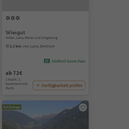
Wiesgut
Völlan, Lana, Meran und Umgebung
2.1 km
von Lana Zentrum
Südtirol Guest Pass
ab 72€
1 Nacht / 1
Apartment Inkl.
Verfügbarkeit prüfen
MwSt.
Auf Anfrage