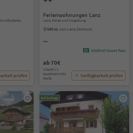
Ferienwohnungen Lanz
ion Alta Badia
Lana, Meran und Umgebung
689 m
von Lana Zentrum
Südtirol Guest Pass
ab 70€
1 Nacht / 1
Apartment Inkl.
arkeit prüfen
Verfügbarkeit prüfen
MwSt.
Auf Anfrage