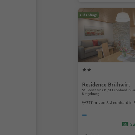
Auf Anfrage
Residence Brühwirt
St. Leonhard i.P., St.Leonhard in P
Umgebung
227 m
von St.Leonhard in 
Sü