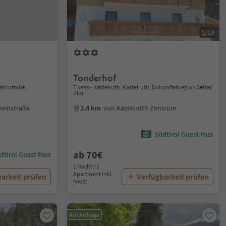
1/19
Tonderhof
Weinstraße,
Tisens - Kastelruth, Kastelruth, Dolomitenregion Seiser
Alm
Weinstraße
2.4 km
von Kastelruth Zentrum
Südtirol Guest Pass
ab 70€
dtirol Guest Pass
1 Nacht / 1
Apartment Inkl.
arkeit prüfen
Verfügbarkeit prüfen
MwSt.
Auf Anfrage