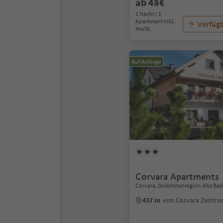
ab 48€
1 Nacht / 1
Apartment Inkl.
Verfügb
MwSt.
Auf Anfrage
Corvara Apartments
Corvara, Dolomitenregion Alta Bad
437 m
von Corvara Zentr