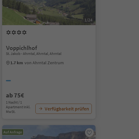
1/24
Voppichlhof
St. Jakob - Ahrntal, Ahrntal, Ahrntal
1.7 km
von Ahrntal Zentrum
ab 75€
1 Nacht / 1
Apartment Inkl.
Verfügbarkeit prüfen
MwSt.
Auf Anfrage