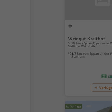
Weingut Kreithof
St. Michael - Eppan, Eppan an der 
Südtiroler Weinstraße
1.7 km
von Eppan an der 
Zentrum
Sü
Verfügb
Auf Anfrage