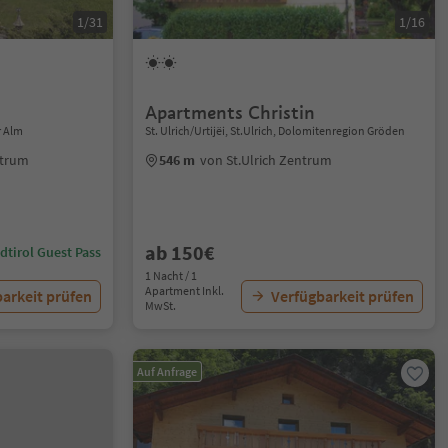
1/31
1/16
Apartments Christin
r Alm
St. Ulrich/Urtijëi, St.Ulrich, Dolomitenregion Gröden
ntrum
546 m
von St.Ulrich Zentrum
ab 150€
dtirol Guest Pass
1 Nacht / 1
Apartment Inkl.
arkeit prüfen
Verfügbarkeit prüfen
MwSt.
Auf Anfrage