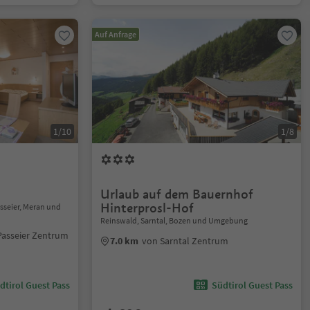
Auf Anfrage
1/10
1/8
Urlaub auf dem Bauernhof
Hinterprosl-Hof
asseier, Meran und
Reinswald, Sarntal, Bozen und Umgebung
Passeier Zentrum
7.0 km
von Sarntal Zentrum
dtirol Guest Pass
Südtirol Guest Pass