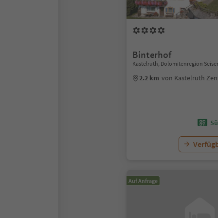
Binterhof
Kastelruth, Dolomitenregion Seise
2.2 km
von Kastelruth Ze
Sü
Verfügb
Auf Anfrage