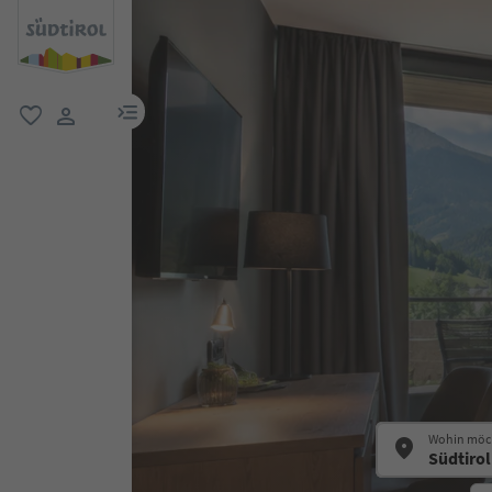
menu link
favorit
user link
Wohin möch