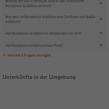
Welche Art von Frühstück wird in der Unterkunft
Residence Araldina serviert?
Wie weit ist Residence Araldina vom Zentrum von Badia
entfernt?
Hat Residence Araldina ein Restaurant vor Ort?
Hat Residence Araldina einen Pool?
Weitere
3
Fragen anzeigen
Sind Haustiere in der Unterkunft Residence Araldina
Erhalten die Gäste von Residence Araldina einen Südtirol
Welche Services bietet Residence Araldina?
erlaubt?
Guestpass?
Unterkünfte in der Umgebung