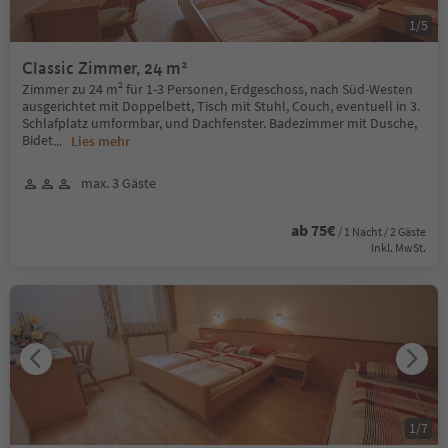
1
/
5
Classic Zimmer, 24 m²
Zimmer zu 24 m² für 1-3 Personen, Erdgeschoss, nach Süd-Westen
ausgerichtet mit Doppelbett, Tisch mit Stuhl, Couch, eventuell in 3.
Schlafplatz umformbar, und Dachfenster. Badezimmer mit Dusche,
Bidet
...
Lies mehr
max. 3 Gäste
ab 75€
/ 1 Nacht / 2 Gäste
Inkl. MwSt.
1
/
7