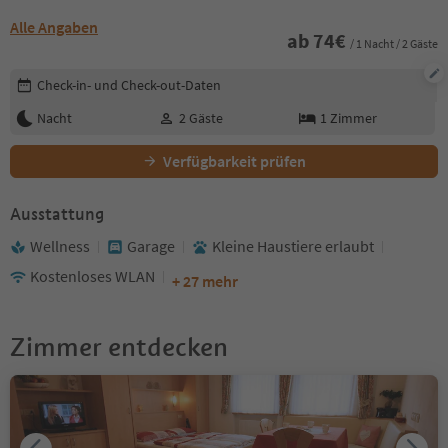
Alle Angaben
ab
74
€
/ 1 Nacht / 2 Gäste
Buchungsdetails bearbeiten
Check-in- und Check-out-Daten
Nacht
2
Gäste
1
Zimmer
Verfügbarkeit prüfen
Ausstattung
Wellness
Garage
Kleine Haustiere erlaubt
Kostenloses WLAN
+ 27 mehr
Zimmer entdecken