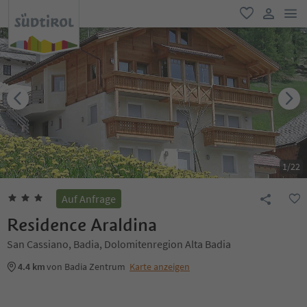
men
favorit
user lin
1
/
22
Auf Anfrage
Residence Araldina
San Cassiano, Badia, Dolomitenregion Alta Badia
4.4 km
von Badia Zentrum
Karte anzeigen