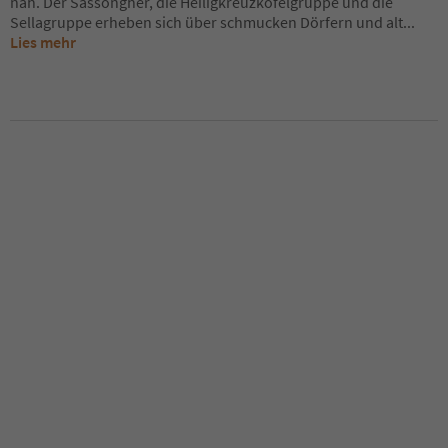
nah. Der Sassongher, die Heiligkreuzkofelgruppe und die
Sellagruppe erheben sich über schmucken Dörfern und alt
...
Lies mehr