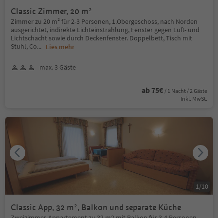
Classic Zimmer, 20 m²
Zimmer zu 20 m² für 2-3 Personen, 1.Obergeschoss, nach Norden
ausgerichtet, indirekte Lichteinstrahlung, Fenster gegen Luft- und
Lichtschacht sowie durch Deckenfenster. Doppelbett, Tisch mit
Stuhl, Co
...
Lies mehr
max. 3 Gäste
ab 75€
/ 1 Nacht / 2 Gäste
Inkl. MwSt.
1
/
10
Classic App, 32 m², Balkon und separate Küche
Zweizimmer-Appartement zu 32 m2 mit Balkon für 3-4 Personen.