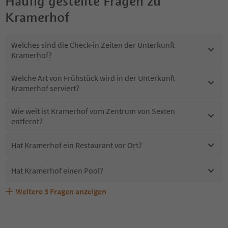
Häufig gestellte Fragen zu
Kramerhof
Welches sind die Check-in Zeiten der Unterkunft
Kramerhof?
Welche Art von Frühstück wird in der Unterkunft
Kramerhof serviert?
Wie weit ist Kramerhof vom Zentrum von Sexten
entfernt?
Hat Kramerhof ein Restaurant vor Ort?
Hat Kramerhof einen Pool?
Weitere
3
Fragen anzeigen
Erhalten die Gäste von Kramerhof einen Südtirol
Sind Haustiere in der Unterkunft Kramerhof erlaubt?
Welche Services bietet Kramerhof?
Guestpass?