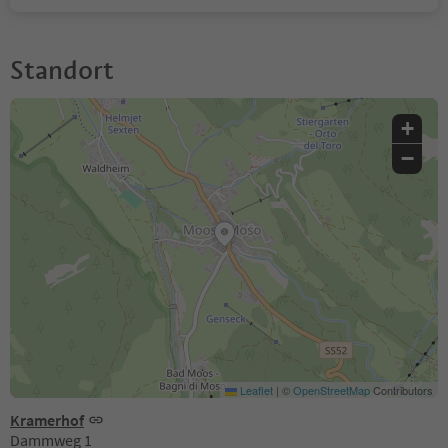
Standort
+
−
Leaflet
|
©
OpenStreetMap
Contributors
Kramerhof
Dammweg 1