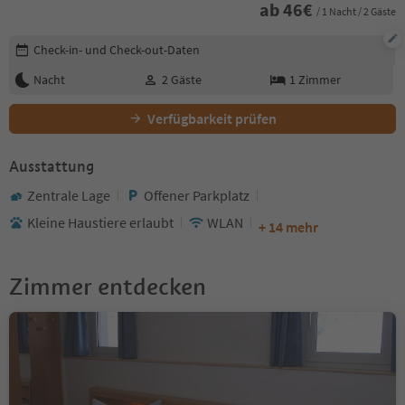
ab
46
€
/ 1 Nacht / 2 Gäste
Buchungsdetails bearbeiten
Check-in- und Check-out-Daten
Nacht
2
Gäste
1
Zimmer
Verfügbarkeit prüfen
Ausstattung
Zentrale Lage
Offener Parkplatz
Kleine Haustiere erlaubt
WLAN
+ 14 mehr
Zimmer entdecken