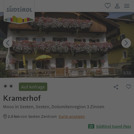
men
favorit
user lin
1
/
11
Auf Anfrage
Kramerhof
Moos in Sexten, Sexten, Dolomitenregion 3 Zinnen
2.0 km
von Sexten Zentrum
Karte anzeigen
Südtirol Guest Pass