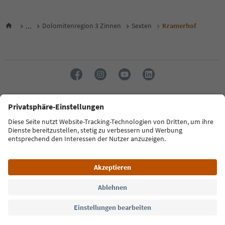
...
Dolomitenregion 3 Zinnen
Sexten
Kramerhof
Sprache: Deutsch
FAQ
Kontakt
Presse
MICE
Datenschutzerklärung
AGB
Impressum
Cookie Policy
Film commission
Über uns
Zugänglichkeitserklärung
Südtirol B2B
© 2026 IDM Südtirol