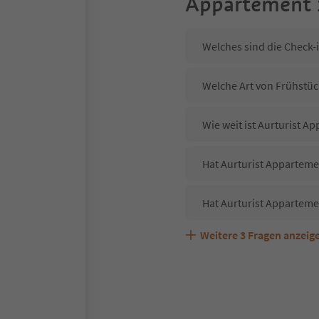
Appartement 
Welches sind die Check-
Welche Art von Frühstück
Wie weit ist Aurturist 
Hat Aurturist Apparteme
Hat Aurturist Apparteme
Weitere
3
Fragen anzeig
Sind Haustiere in der U
Welche Services bietet 