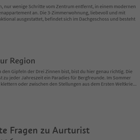
h, nur wenige Schritte vom Zentrum entfernt, in einem modernen
rienappartement an. Die 3-Zimmerwohnung, liebevoll und mit
ktional ausgestattet, befindet sich im Dachgeschoss und besteht
zur Region
en Gipfeln der Drei Zinnen bist, bist du hier genau richtig. Die
t zu jeder Jahreszeit ein Paradies für Bergfreunde. Im Sommer
 klettern oder zwischen den Stellungen aus dem Ersten Weltkrie
...
te Fragen zu
Aurturist