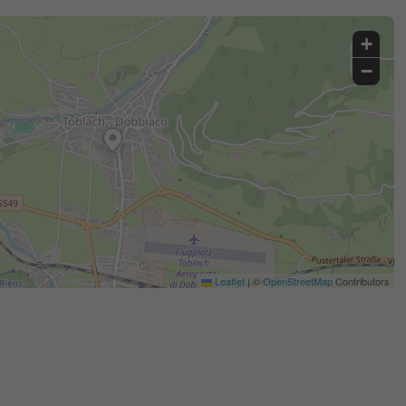
+
−
Leaflet
|
©
OpenStreetMap
Contributors