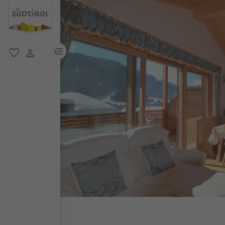
menu link
favorit
user link