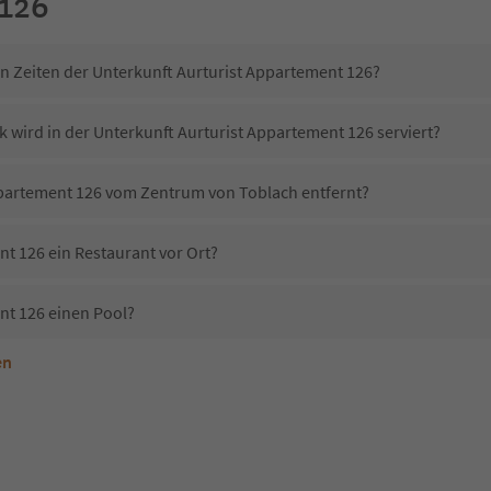
126
in Zeiten der Unterkunft Aurturist Appartement 126?
 wird in der Unterkunft Aurturist Appartement 126 serviert?
Appartement 126 vom Zentrum von Toblach entfernt?
nt 126 ein Restaurant vor Ort?
nt 126 einen Pool?
en
nterkunft Aurturist Appartement 126 erlaubt?
Aurturist Appartement 126?
Erhalten die Gäste von Aurturist Appartement 126 einen Südtirol Guestpass?