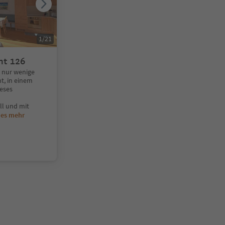
1
/
21
nt 126
 nur wenige
t, in einem
eses
l und mit
ies mehr