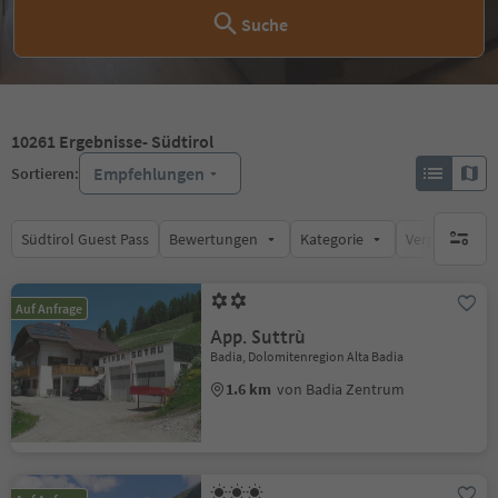
Suche
10261
Ergebnisse
- Südtirol
Empfehlungen
Sortieren:
Südtirol Guest Pass
Bewertungen
Kategorie
Verpflegungsa
keine ak
Auf Anfrage
App. Suttrù
Badia, Dolomitenregion Alta Badia
1.6 km
von Badia Zentrum