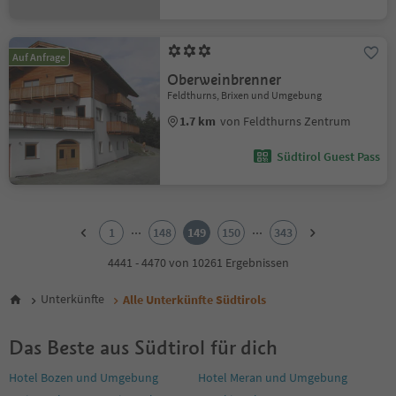
Auf Anfrage
Oberweinbrenner
Feldthurns, Brixen und Umgebung
1.7 km
von Feldthurns Zentrum
Südtirol Guest Pass
1
2
...
...
1
148
149
150
343
3
4
4441 - 4470 von 10261 Ergebnissen
5
6
Unterkünfte
Alle Unterkünfte Südtirols
7
8
Das Beste aus Südtirol für dich
9
10
Hotel Bozen und Umgebung
Hotel Meran und Umgebung
11