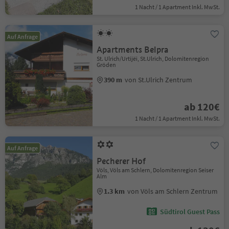
1 Nacht / 1 Apartment Inkl. MwSt.
Auf Anfrage
Apartments Belpra
St. Ulrich/Urtijëi, St.Ulrich, Dolomitenregion
Gröden
390 m
von St.Ulrich Zentrum
ab 120€
1 Nacht / 1 Apartment Inkl. MwSt.
Auf Anfrage
Pecherer Hof
Völs, Völs am Schlern, Dolomitenregion Seiser
Alm
1.3 km
von Völs am Schlern Zentrum
Südtirol Guest Pass