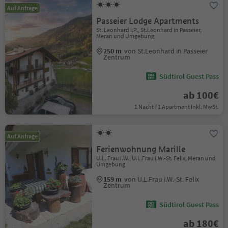
Auf Anfrage
Passeier Lodge Apartments
St. Leonhard i.P., St.Leonhard in Passeier,
Meran und Umgebung
250 m
von St.Leonhard in Passeier
Zentrum
Südtirol Guest Pass
ab 100€
1 Nacht / 1 Apartment Inkl. MwSt.
Auf Anfrage
Ferienwohnung Marille
U.L. Frau i.W., U.L.Frau i.W.-St. Felix, Meran und
Umgebung
159 m
von U.L.Frau i.W.-St. Felix
Zentrum
Südtirol Guest Pass
ab 180€