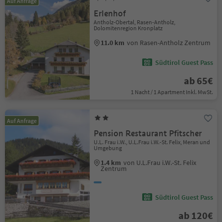
Auf Anfrage
Erlenhof
Antholz-Obertal, Rasen-Antholz,
Dolomitenregion Kronplatz
11.0 km
von Rasen-Antholz Zentrum
Südtirol Guest Pass
ab 65€
1 Nacht / 1 Apartment Inkl. MwSt.
Auf Anfrage
Pension Restaurant Pfitscher
U.L. Frau i.W., U.L.Frau i.W.-St. Felix, Meran und
Umgebung
1.4 km
von U.L.Frau i.W.-St. Felix
Zentrum
Südtirol Guest Pass
ab 120€