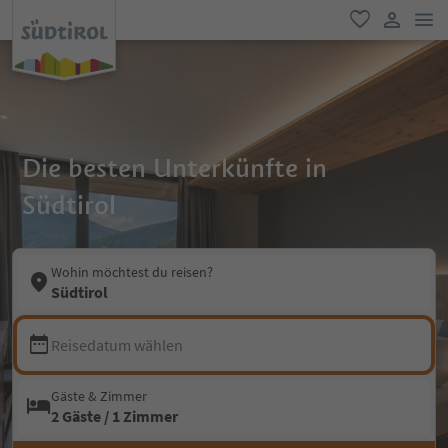
men
favorit
user lin
Die besten Unterkünfte in
Südtirol
Wohin möchtest du reisen?
Südtirol
Reisedatum wählen
Gäste & Zimmer
2 Gäste / 1 Zimmer