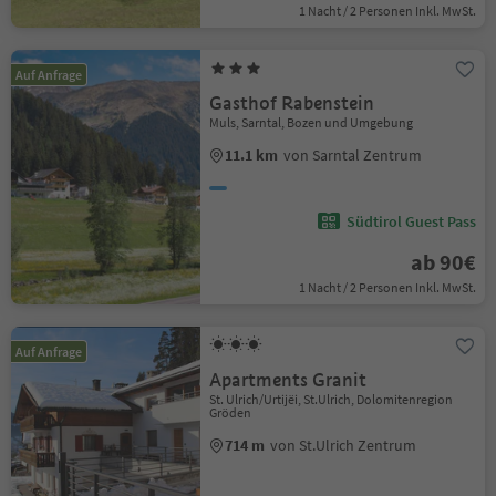
1 Nacht / 2 Personen Inkl. MwSt.
Auf Anfrage
Gasthof Rabenstein
Muls, Sarntal, Bozen und Umgebung
11.1 km
von Sarntal Zentrum
Südtirol Guest Pass
ab 90€
1 Nacht / 2 Personen Inkl. MwSt.
Auf Anfrage
Apartments Granit
St. Ulrich/Urtijëi, St.Ulrich, Dolomitenregion
Gröden
714 m
von St.Ulrich Zentrum