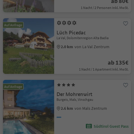
ab 80€
1 Nacht / 2 Personen Inkl. MwSt.
Auf Anfrage
Lüch Picedac
La Val, Dolomitenregion Alta Badia
2.0 km
von La Val Zentrum
ab 135€
1 Nacht / 1 Apartment Inkl. MwSt.
Auf Anfrage
Der Mohrenwirt
Burgeis, Mals, Vinschgau
2.6 km
von Mals Zentrum
Südtirol Guest Pass