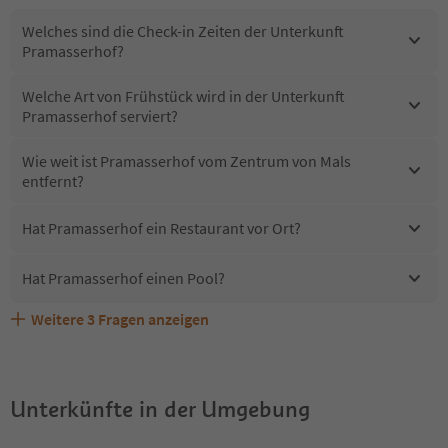
Welches sind die Check-in Zeiten der Unterkunft
Pramasserhof?
Welche Art von Frühstück wird in der Unterkunft
Pramasserhof serviert?
Wie weit ist Pramasserhof vom Zentrum von Mals
entfernt?
Hat Pramasserhof ein Restaurant vor Ort?
Hat Pramasserhof einen Pool?
Weitere
3
Fragen anzeigen
Erhalten die Gäste von Pramasserhof einen Südtirol
Sind Haustiere in der Unterkunft Pramasserhof erlaubt?
Welche Services bietet Pramasserhof?
Guestpass?
Unterkünfte in der Umgebung