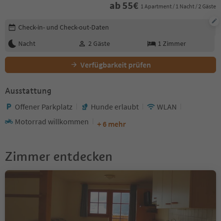
ab
55
€
1 Apartment / 1 Nacht / 2 Gäste
Buchungsdetails bearbeiten
Check-in- und Check-out-Daten
Nacht
2
Gäste
1
Zimmer
Verfügbarkeit prüfen
Ausstattung
Offener Parkplatz
Hunde erlaubt
WLAN
Motorrad willkommen
+ 6 mehr
Zimmer entdecken