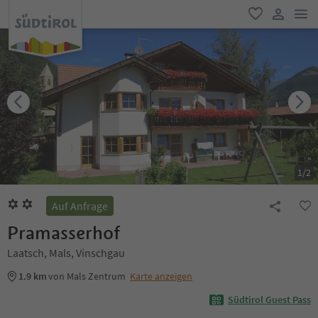
men
favorit
user lin
1
/
2
Auf Anfrage
Pramasserhof
Laatsch, Mals, Vinschgau
1.9 km
von Mals Zentrum
Karte anzeigen
Südtirol Guest Pass