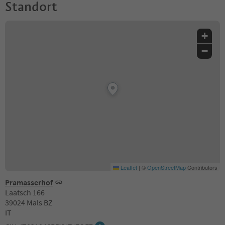
Standort
+
−
Leaflet
|
©
OpenStreetMap
Contributors
Pramasserhof
Laatsch 166
39024 Mals BZ
IT