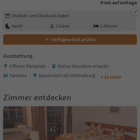
Preis auf Anfrage
Buchungsdetails bearbeiten
Check-in- und Check-out-Daten
Nacht
2
Gäste
1
Zimmer
Verfügbarkeit prüfen
Ausstattung
Offener Parkplatz
Kleine Haustiere erlaubt
Familien
Bauernhof mit Viehhaltung
+ 13 mehr
Zimmer entdecken