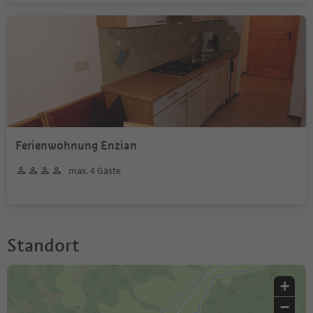
Ferienwohnung Enzian
max. 4 Gäste
Standort
+
−