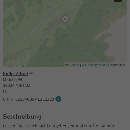
Leaflet
|
©
OpenStreetMap
Contributors
Kofler Alfred
Matsch 94
39024 Mals BZ
IT
CIN: IT021046B5ME2E2Z2J
Beschreibung
Lassen Sie es sich nicht entgehen, einmal eine hochalpine