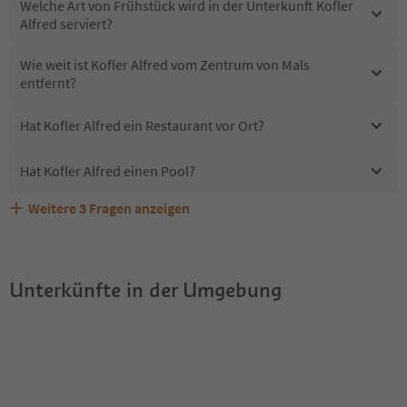
Welche Art von Frühstück wird in der Unterkunft Kofler
Alfred serviert?
Wie weit ist Kofler Alfred vom Zentrum von Mals
entfernt?
Hat Kofler Alfred ein Restaurant vor Ort?
Hat Kofler Alfred einen Pool?
Weitere
3
Fragen anzeigen
Erhalten die Gäste von Kofler Alfred einen Südtirol
Sind Haustiere in der Unterkunft Kofler Alfred erlaubt?
Welche Services bietet Kofler Alfred?
Guestpass?
Unterkünfte in der Umgebung