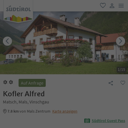
men
favorit
user lin
1
/
15
Auf Anfrage
Kofler Alfred
Matsch, Mals, Vinschgau
7.8 km
von Mals Zentrum
Karte anzeigen
Südtirol Guest Pass