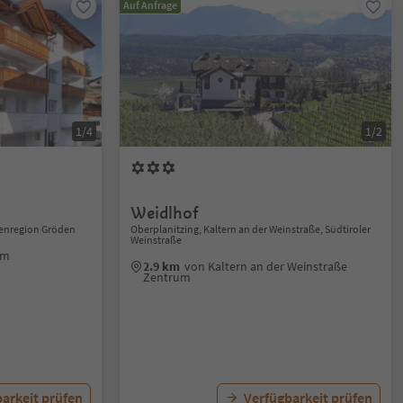
Auf Anfrage
1/4
1/2
Weidlhof
mitenregion Gröden
Oberplanitzing, Kaltern an der Weinstraße, Südtiroler
Weinstraße
um
2.9 km
von Kaltern an der Weinstraße
Zentrum
arkeit prüfen
Verfügbarkeit prüfen