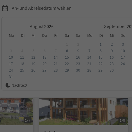
An- und Abreisedatum wählen
August
September
Mo
Di
Mi
Do
Fr
Sa
So
Mo
Di
Mi
Do
1
2
1
2
3
3
4
5
6
7
8
9
7
8
9
10
10
11
12
13
14
15
16
14
15
16
17
ungen
Kategorie
Verpflegungsart
Nachhaltige Unterkunft
17
18
19
20
21
22
23
21
22
23
24
24
25
26
27
28
29
30
28
29
30
31
Auf Anfrage
Nächte:
0
1/7
1/9