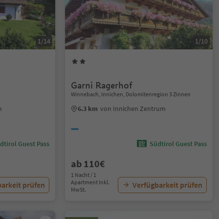
1/14
1/10
Garni Ragerhof
Winnebach, Innichen, Dolomitenregion 3 Zinnen
m
6.3 km
von Innichen Zentrum
dtirol Guest Pass
Südtirol Guest Pass
ab 110€
1 Nacht / 1
Apartment Inkl.
arkeit prüfen
Verfügbarkeit prüfen
MwSt.