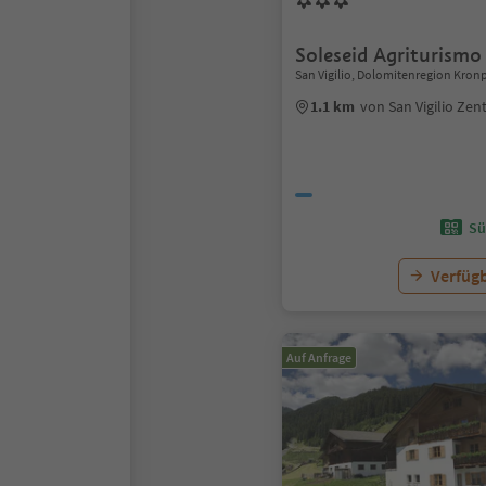
Soleseid Agriturismo
San Vigilio, Dolomitenregion Kronp
1.1 km
von San Vigilio Ze
Sü
Verfügb
Auf Anfrage