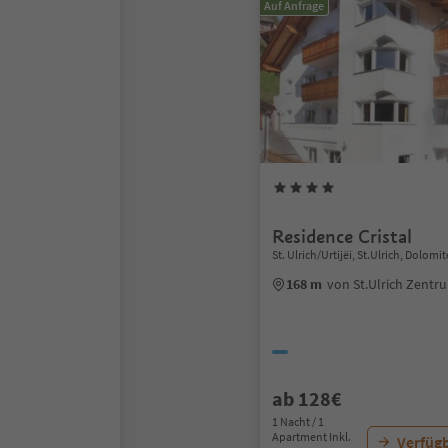
Auf Anfrage
Residence Cristal
St. Ulrich/Urtijëi, St.Ulrich, Dolo
168 m
von St.Ulrich Zentr
ab 128€
1 Nacht / 1
Apartment Inkl.
Verfügb