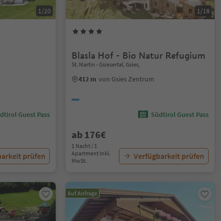
1/20
1/18
Blasla Hof - Bio Natur Refugium
St. Martin - Gsiesertal, Gsies,
412 m
von Gsies Zentrum
dtirol Guest Pass
Südtirol Guest Pass
ab 176€
1 Nacht / 1
Apartment Inkl.
arkeit prüfen
Verfügbarkeit prüfen
MwSt.
Auf Anfrage