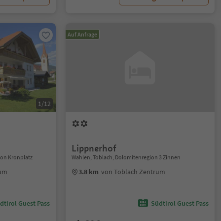
Auf Anfrage
1/12
Lippnerhof
ion Kronplatz
Wahlen, Toblach, Dolomitenregion 3 Zinnen
rum
3.8 km
von Toblach Zentrum
dtirol Guest Pass
Südtirol Guest Pass