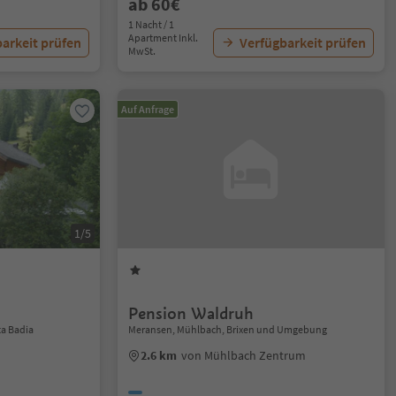
ab 60€
1 Nacht / 1
Apartment Inkl.
arkeit prüfen
Verfügbarkeit prüfen
MwSt.
Auf Anfrage
1/5
Pension Waldruh
ta Badia
Meransen, Mühlbach, Brixen und Umgebung
2.6 km
von Mühlbach Zentrum