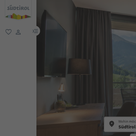
menu link
favorit
user link
Wohin möch