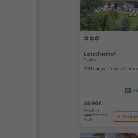
Lotschenhof
Truden,
282 m
von Truden Zentru
Sü
ab 90€
1 Nacht / 1
Apartment Inkl.
Verfügb
MwSt.