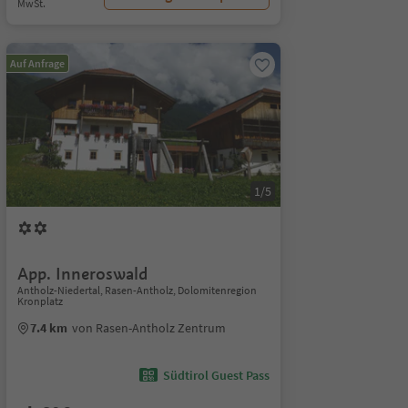
MwSt.
Auf Anfrage
1/5
App. Inneroswald
Antholz-Niedertal, Rasen-Antholz, Dolomitenregion
Kronplatz
7.4 km
von Rasen-Antholz Zentrum
Südtirol Guest Pass