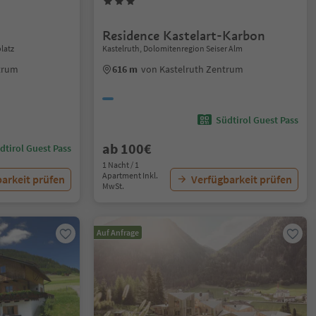
Residence Kastelart-Karbon
latz
Kastelruth, Dolomitenregion Seiser Alm
ntrum
616 m
von Kastelruth Zentrum
Südtirol Guest Pass
ab 100€
dtirol Guest Pass
1 Nacht / 1
Apartment Inkl.
arkeit prüfen
Verfügbarkeit prüfen
MwSt.
Auf Anfrage