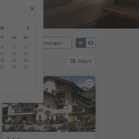
Fr
Sa
So
Empfehlungen
Sortieren:
4
5
6
11
12
13
18
19
20
Filtern
keine aktiven Filte
25
26
27
Auf Anfrage
1/5