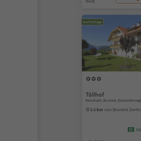
MwSt.
Auf Anfrage
Töllhof
Reischach, Bruneck, Dolomitenreg
2.5 km
von Bruneck Zent
Sü