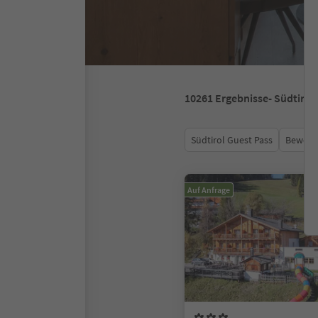
10261
Ergebnisse
- Südtirol
Südtirol Guest Pass
Bewert
Auf Anfrage