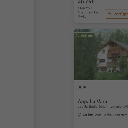
ab 75€
1 Nacht / 1
Apartment Inkl.
Verfügb
MwSt.
Auf Anfrage
App. La Vara
La Villa, Badia, Dolomitenregion Al
3.8 km
von Badia Zentrum