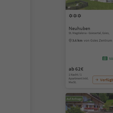
Neuhuben
St. Magdalena - Gsiesertal, Gsies,
3.6 km
von Gsies Zentrum
Sü
ab 62€
1 Nacht / 1
Apartment Inkl.
Verfügb
MwSt.
Auf Anfrage