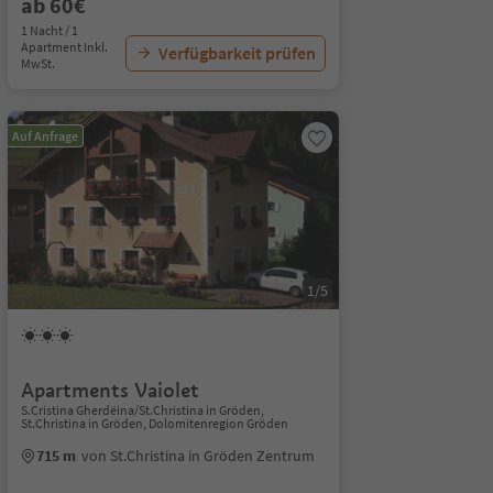
ab 60€
1 Nacht / 1
Apartment Inkl.
Verfügbarkeit prüfen
MwSt.
Auf Anfrage
1/5
Apartments Vaiolet
S.Cristina Gherdëina/St.Christina in Gröden,
St.Christina in Gröden, Dolomitenregion Gröden
715 m
von St.Christina in Gröden Zentrum