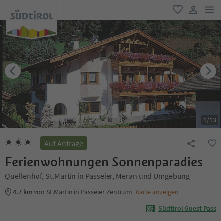
men
favorit
user lin
1
/
13
Auf Anfrage
Ferienwohnungen Sonnenparadies
Quellenhof, St.Martin in Passeier, Meran und Umgebung
4.7 km
von St.Martin in Passeier Zentrum
Karte anzeigen
Südtirol Guest Pass