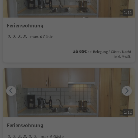
1
/
11
Ferienwohnung
max. 4 Gäste
ab 65€
bei Belegung 2 Gäste / Nacht
Inkl. MwSt.
1
/
12
Ferienwohnung
max. 6 Gäste