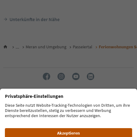
Unterkünfte in der Nähe
...
Meran und Umgebung
Passeiertal
Ferienwohnungen S
Sprache: Deutsch
FAQ
Kontakt
Presse
MICE
Datenschutzerklärung
AGB
Impressum
Cookie Policy
Film commission
Über uns
Zugänglichkeitserklärung
Südtirol B2B