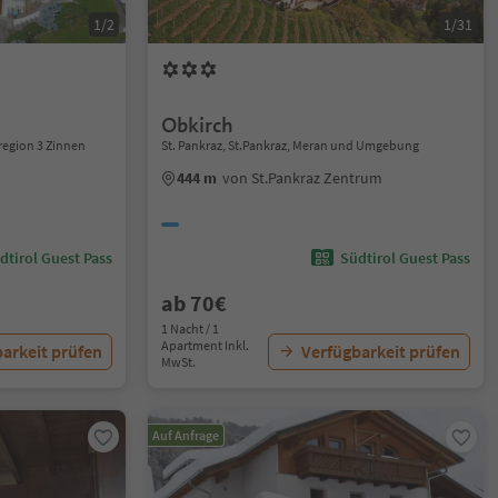
1/2
1/31
Obkirch
nregion 3 Zinnen
St. Pankraz, St.Pankraz, Meran und Umgebung
m
444 m
von St.Pankraz Zentrum
dtirol Guest Pass
Südtirol Guest Pass
ab 70€
1 Nacht / 1
Apartment Inkl.
arkeit prüfen
Verfügbarkeit prüfen
MwSt.
Auf Anfrage