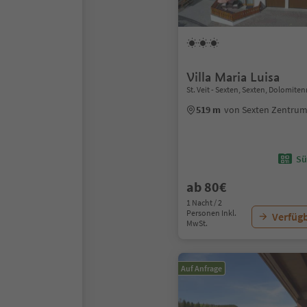
Villa Maria Luisa
St. Veit - Sexten, Sexten, Dolomite
519 m
von Sexten Zentru
Sü
ab 80€
1 Nacht / 2
Personen Inkl.
Verfügb
MwSt.
Auf Anfrage