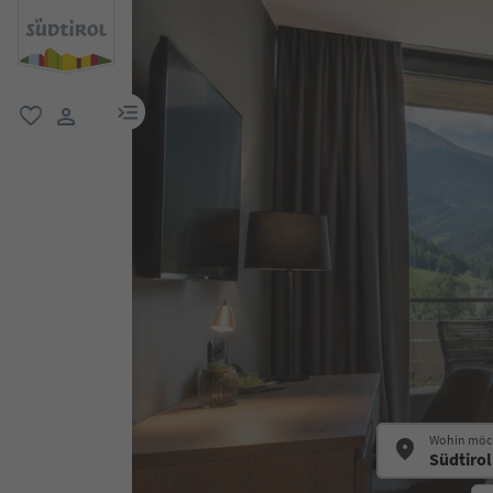
menu link
favorit
user link
Wohin möch