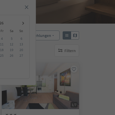
Fr
Sa
So
Empfehlungen
Sortieren:
4
5
6
11
12
13
18
19
20
Filtern
keine aktiven Filte
25
26
27
Auf Anfrage
1/7