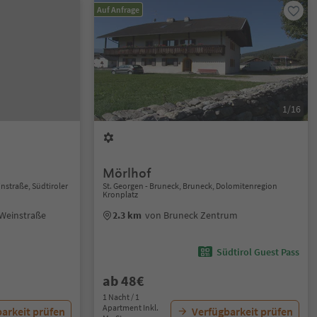
Auf Anfrage
1/16
Mörlhof
instraße, Südtiroler
St. Georgen - Bruneck, Bruneck, Dolomitenregion
Kronplatz
 Weinstraße
2.3 km
von Bruneck Zentrum
Südtirol Guest Pass
ab 48€
1 Nacht / 1
Apartment Inkl.
arkeit prüfen
Verfügbarkeit prüfen