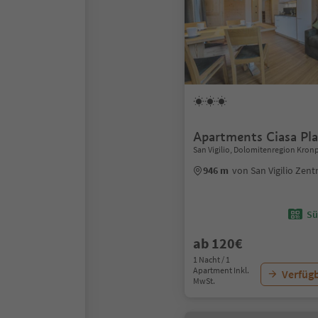
Apartments Ciasa Pla
San Vigilio, Dolomitenregion Kronp
946 m
von San Vigilio Zen
Sü
ab 120€
1 Nacht / 1
Apartment Inkl.
Verfügb
MwSt.