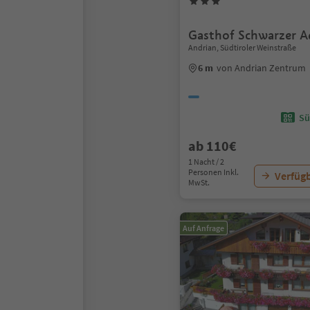
Gasthof Schwarzer A
Andrian, Südtiroler Weinstraße
6 m
von Andrian Zentrum
Sü
ab 110€
1 Nacht / 2
Personen Inkl.
Verfügb
MwSt.
Auf Anfrage