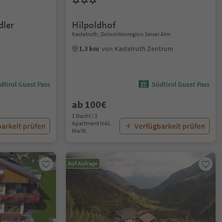
dler
Hilpoldhof
Kastelruth, Dolomitenregion Seiser Alm
1.3 km
von Kastelruth Zentrum
dtirol Guest Pass
Südtirol Guest Pass
ab 100€
1 Nacht / 1
Apartment Inkl.
arkeit prüfen
Verfügbarkeit prüfen
MwSt.
Auf Anfrage