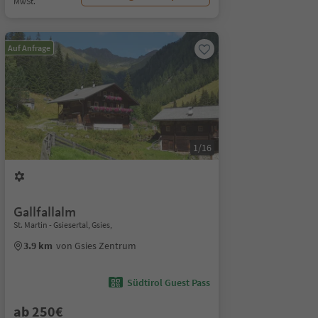
MwSt.
Auf Anfrage
1/16
Gallfallalm
St. Martin - Gsiesertal, Gsies,
3.9 km
von Gsies Zentrum
Südtirol Guest Pass
ab 250€