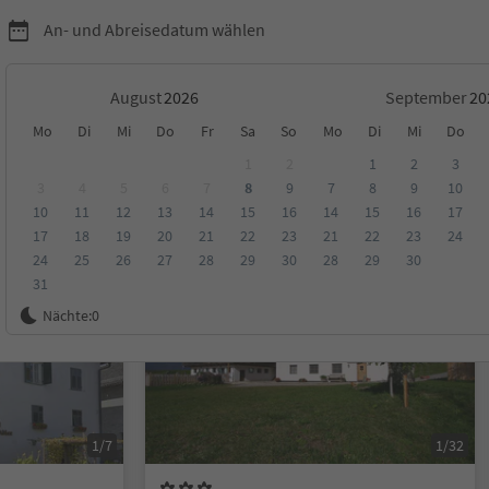
An- und Abreisedatum wählen
August
September
Mo
Di
Mi
Do
Fr
Sa
So
Mo
Di
Mi
Do
1
2
1
2
3
3
4
5
6
7
8
9
7
8
9
10
10
11
12
13
14
15
16
14
15
16
17
ungen
Kategorie
Verpflegungsart
Nachhaltige Unterkunft
17
18
19
20
21
22
23
21
22
23
24
24
25
26
27
28
29
30
28
29
30
31
Auf Anfrage
Nächte:
0
1/7
1/32