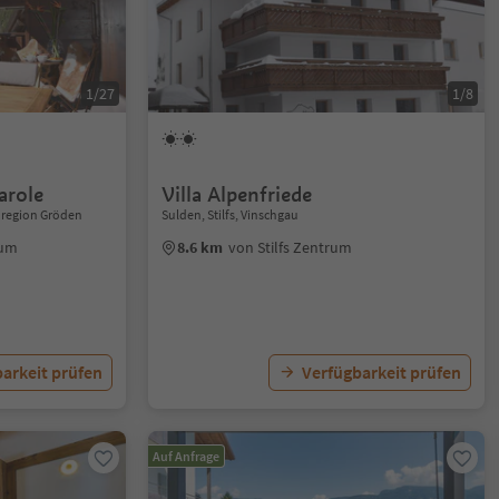
1/27
1/8
arole
Villa Alpenfriede
nregion Gröden
Sulden, Stilfs, Vinschgau
rum
8.6 km
von Stilfs Zentrum
arkeit prüfen
Verfügbarkeit prüfen
Auf Anfrage