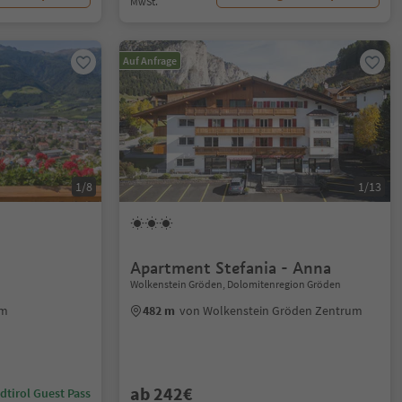
MwSt.
Auf Anfrage
1/8
1/13
Apartment Stefania - Anna
Wolkenstein Gröden, Dolomitenregion Gröden
um
482 m
von Wolkenstein Gröden Zentrum
ab 242€
dtirol Guest Pass