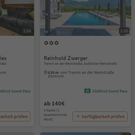
1/26
1/20
ies
Reinhold Zwerger
latz
Tramin an der Weinstraße, Südtiroler Weinstraße
trum
628 m
von Tramin an der Weinstraße
Zentrum
dtirol Guest Pass
Südtirol Guest Pass
ab 140€
1 Nacht / 1
Apartment Inkl.
arkeit prüfen
Verfügbarkeit prüfen
MwSt.