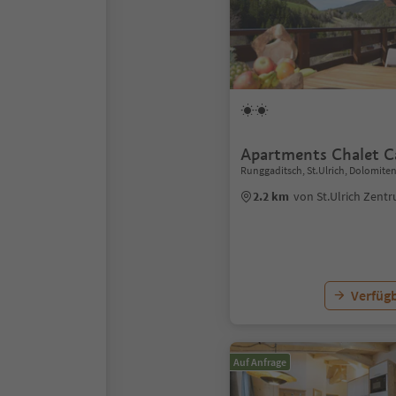
Apartments Chalet C
Runggaditsch, St.Ulrich, Dolomite
2.2 km
von St.Ulrich Zent
Verfügb
Auf Anfrage