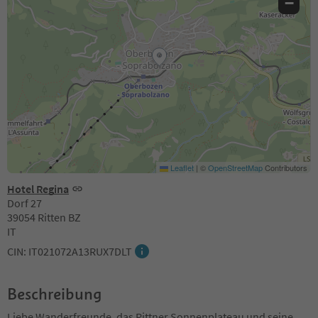
−
Leaflet
|
©
OpenStreetMap
Contributors
Hotel Regina
Dorf 27
39054 Ritten BZ
IT
CIN: IT021072A13RUX7DLT
Beschreibung
Liebe Wanderfreunde, das Rittner Sonnenplateau und seine