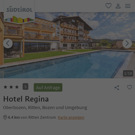
men
favorit
user lin
1
/
19
S
Auf Anfrage
Hotel Regina
Oberbozen, Ritten, Bozen und Umgebung
4.4 km
von Ritten Zentrum
Karte anzeigen