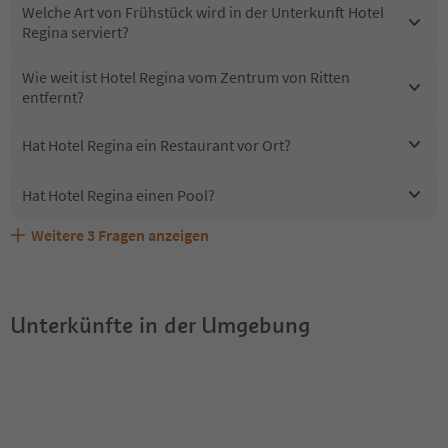
Welche Art von Frühstück wird in der Unterkunft Hotel
Regina serviert?
Wie weit ist Hotel Regina vom Zentrum von Ritten
entfernt?
Hat Hotel Regina ein Restaurant vor Ort?
Hat Hotel Regina einen Pool?
Weitere
3
Fragen anzeigen
Erhalten die Gäste von Hotel Regina einen Südtirol
Sind Haustiere in der Unterkunft Hotel Regina erlaubt?
Welche Services bietet Hotel Regina?
Guestpass?
Unterkünfte in der Umgebung