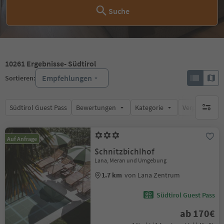
Suche
10261
Ergebnisse
- Südtirol
Empfehlungen
Sortieren:
Südtirol Guest Pass
Bewertungen
Kategorie
Verpflegungsa
keine ak
Auf Anfrage
Schnitzbichlhof
Lana, Meran und Umgebung
1.7 km
von Lana Zentrum
Südtirol Guest Pass
ab 170€