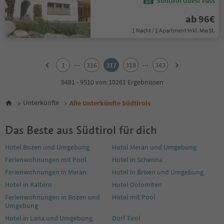
Südtirol Guest Pass
ab 96€
1 Nacht / 1 Apartment Inkl. MwSt.
1
2
...
...
1
316
317
318
343
3
4
9481 - 9510 von 10261 Ergebnissen
5
6
Unterkünfte
Alle Unterkünfte Südtirols
7
8
Das Beste aus Südtirol für dich
9
10
Hotel Bozen und Umgebung
Hotel Meran und Umgebung
11
Ferienwohnungen mit Pool
Hotel in Schenna
12
13
Ferienwohnungen in Meran
Hotel in Brixen und Umgebung
14
Hotel in Kaltern
Hotel Dolomiten
15
Ferienwohnungen in Bozen und
Hotel mit Pool
16
Umgebung
17
Hotel in Lana und Umgebung
Dorf Tirol
18