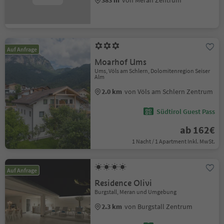
Auf Anfrage
Moarhof Ums
Ums, Völs am Schlern, Dolomitenregion Seiser
Alm
2.0 km
von Völs am Schlern Zentrum
Südtirol Guest Pass
ab 162€
1 Nacht / 1 Apartment Inkl. MwSt.
Auf Anfrage
Residence Olivi
Burgstall, Meran und Umgebung
2.3 km
von Burgstall Zentrum