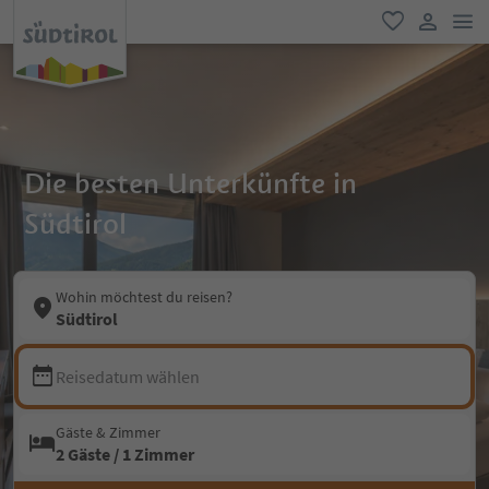
men
favorit
user lin
Die besten Unterkünfte in
Südtirol
Wohin möchtest du reisen?
Südtirol
Reisedatum wählen
Gäste & Zimmer
2 Gäste / 1 Zimmer