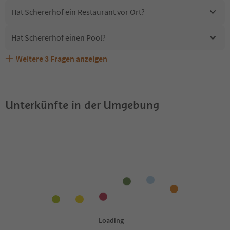
Hat Schererhof ein Restaurant vor Ort?
Hat Schererhof einen Pool?
Weitere
3
Fragen anzeigen
Erhalten die Gäste von Schererhof einen Südtirol
Sind Haustiere in der Unterkunft Schererhof erlaubt?
Welche Services bietet Schererhof?
Guestpass?
Unterkünfte in der Umgebung