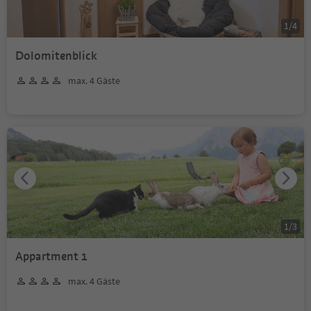
1
/
4
Dolomitenblick
max. 4 Gäste
1
/
3
Appartment 1
max. 4 Gäste