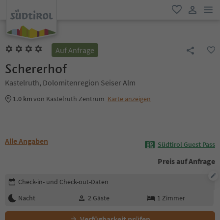
men
favorit
user lin
Auf Anfrage
Schererhof
Kastelruth, Dolomitenregion Seiser Alm
1.0 km
von Kastelruth Zentrum
Karte anzeigen
Alle Angaben
Südtirol Guest Pass
Preis auf Anfrage
Buchungsdetails bearbeiten
Check-in- und Check-out-Daten
Nacht
2
Gäste
1
Zimmer
Verfügbarkeit prüfen