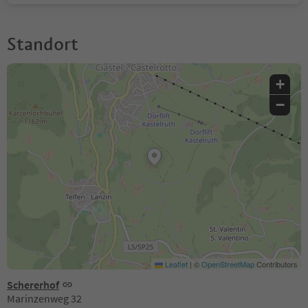
Standort
+
−
Leaflet
|
©
OpenStreetMap
Contributors
Schererhof
Marinzenweg 32