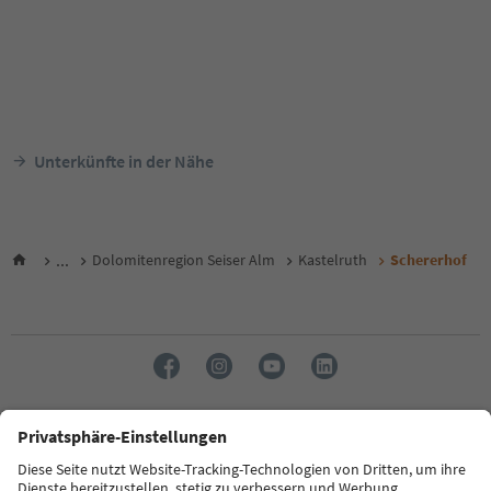
Unterkünfte in der Nähe
...
Dolomitenregion Seiser Alm
Kastelruth
Schererhof
Sprache: Deutsch