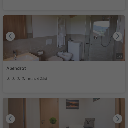
1
/
2
Abendrot
max. 4 Gäste