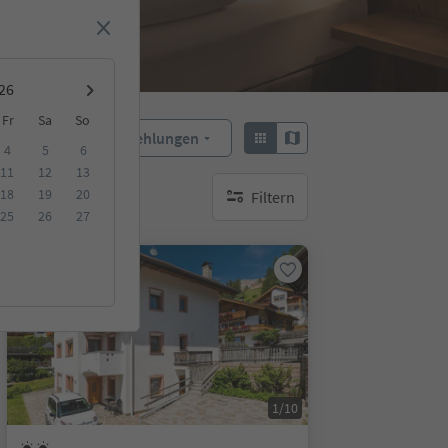
Fr
Sa
So
Empfehlungen
Sortieren:
4
5
6
11
12
13
18
19
20
Filtern
keine aktiven Filte
25
26
27
Auf Anfrage
1/10