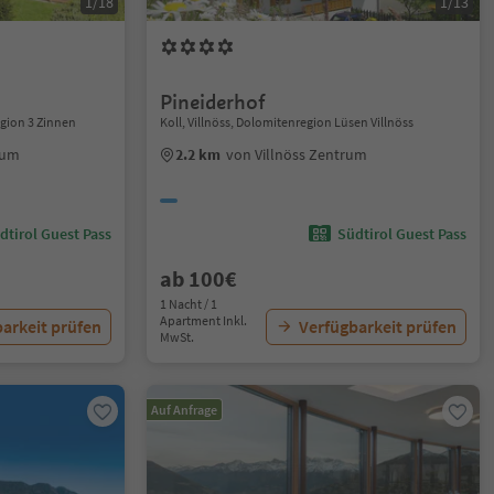
1/18
1/13
Pineiderhof
gion 3 Zinnen
Koll, Villnöss, Dolomitenregion Lüsen Villnöss
rum
2.2 km
von Villnöss Zentrum
dtirol Guest Pass
Südtirol Guest Pass
ab 100€
1 Nacht / 1
Apartment Inkl.
arkeit prüfen
Verfügbarkeit prüfen
MwSt.
Auf Anfrage