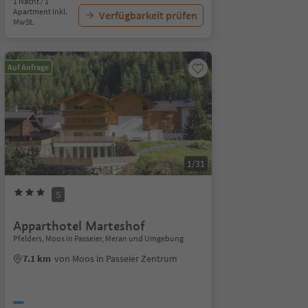
1 Nacht / 1
Apartment Inkl.
Verfügbarkeit prüfen
MwSt.
Auf Anfrage
1/31
S
Apparthotel Marteshof
Pfelders, Moos in Passeier, Meran und Umgebung
7.1 km
von Moos in Passeier Zentrum