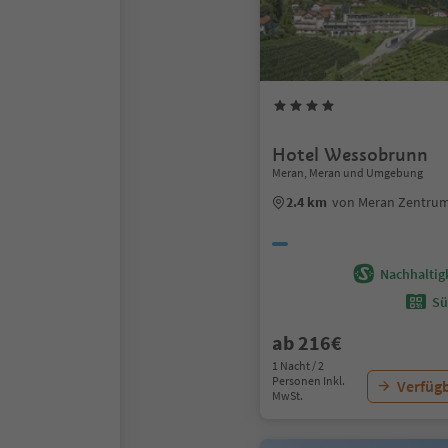
Hotel Wessobrunn
Meran, Meran und Umgebung
2.4 km
von Meran Zentru
Nachhaltigk
Sü
ab 216€
1 Nacht / 2
Personen Inkl.
Verfügb
MwSt.