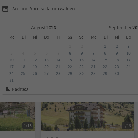
An- und Abreisedatum wählen
August
September
Mo
Di
Mi
Do
Fr
Sa
So
Mo
Di
Mi
Do
1
2
1
2
3
3
4
5
6
7
8
9
7
8
9
10
10
11
12
13
14
15
16
14
15
16
17
ungen
Kategorie
Verpflegungsart
Nachhaltige Unterkunft
17
18
19
20
21
22
23
21
22
23
24
24
25
26
27
28
29
30
28
29
30
31
Auf Anfrage
Nächte:
0
1/16
1/16