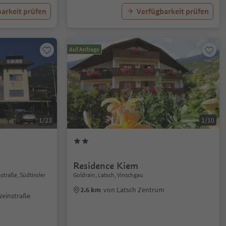
arkeit prüfen
Verfügbarkeit prüfen
Auf Anfrage
1/23
1/10
Residence Kiem
nstraße, Südtiroler
Goldrain, Latsch, Vinschgau
2.6 km
von Latsch Zentrum
Weinstraße