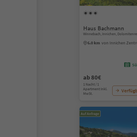
Haus Bachmann
Winnebach, Innichen, Dolomitenre
6.0 km
von Innichen Zent
Sü
ab 80€
1 Nacht / 1
Apartment Inkl.
Verfügb
MwSt.
Auf Anfrage