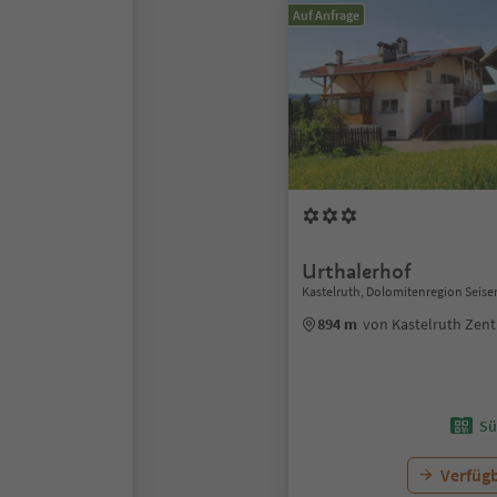
Auf Anfrage
Urthalerhof
Kastelruth, Dolomitenregion Seise
894 m
von Kastelruth Zen
Sü
Verfügb