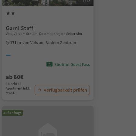
1/15
Garni Steffi
Völs, Völs am Schlern, Dolomitenregion Seiser Alm
171 m
von Völs am Schlern Zentrum
Südtirol Guest Pass
ab 80€
1 Nacht / 1
Apartment Inkl.
Verfügbarkeit prüfen
MwSt.
Auf Anfrage