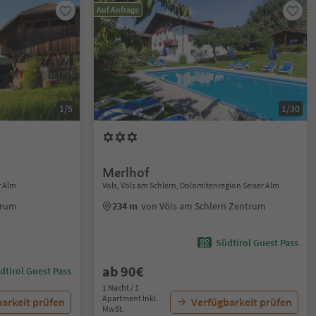
Auf Anfrage
1/5
1/30
Merlhof
r Alm
Völs, Völs am Schlern, Dolomitenregion Seiser Alm
trum
234 m
von Völs am Schlern Zentrum
Südtirol Guest Pass
ab 90€
dtirol Guest Pass
1 Nacht / 1
Apartment Inkl.
arkeit prüfen
Verfügbarkeit prüfen
MwSt.