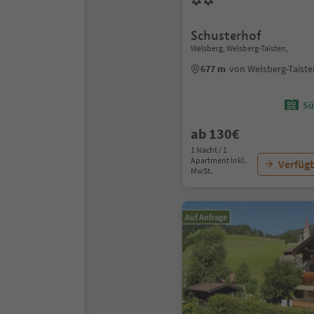
Schusterhof
Welsberg, Welsberg-Taisten,
677 m
von Welsberg-Taist
Sü
ab 130€
1 Nacht / 1
Apartment Inkl.
Verfügb
MwSt.
Auf Anfrage