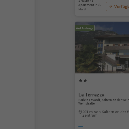
1 Nacht / 1
Apartment Inkl.
Verfügb
MwSt.
Auf Anfrage
La Terrazza
Barleit-Lavardi, Kaltern an der Wei
Weinstraße
507 m
von Kaltern an der 
Zentrum