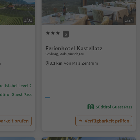
1/31
1/24
S
Ferienhotel Kastellatz
Schlinig, Mals, Vinschgau
m
3.1 km
von Mals Zentrum
eitslabel Level 2
dtirol Guest Pass
Südtirol Guest Pass
arkeit prüfen
Verfügbarkeit prüfen