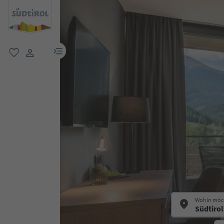
menu link
favorit
user link
Wohin möch