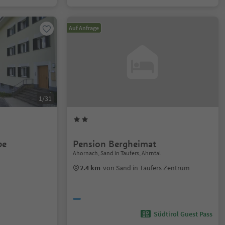
Auf Anfrage
1/31
be
Pension Bergheimat
Ahornach, Sand in Taufers, Ahrntal
2.4 km
von Sand in Taufers Zentrum
Südtirol Guest Pass