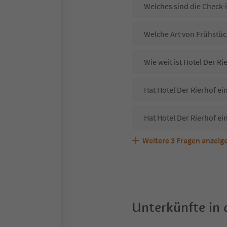
Welches sind die Check-i
Welche Art von Frühstück
Wie weit ist Hotel Der R
Hat Hotel Der Rierhof ei
Hat Hotel Der Rierhof ei
Weitere
3
Fragen anzeig
Sind Haustiere in der Un
Welche Services bietet H
Unterkünfte in