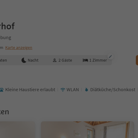
rhof
ebung
um
Karte anzeigen
aten
Nacht
2
Gäste
1
Zimmer
Kleine Haustiere erlaubt
WLAN
Diätküche/Schonkost
ken