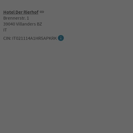
Hotel Der Rierhof
Brennerstr. 1
39040 Villanders BZ
IT
CIN: IT021114A1HR5APKRK