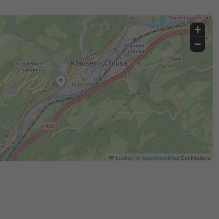
+
−
Leaflet
|
©
OpenStreetMap
Contributors