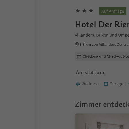
Auf Anfrage
Hotel Der Rie
Villanders, Brixen und Umg
1.8 km
von Villanders Zentr
Buchungsdetails bearbeiten
Check-in- und Check-out-D
Ausstattung
Wellness
Garage
Zimmer entdec