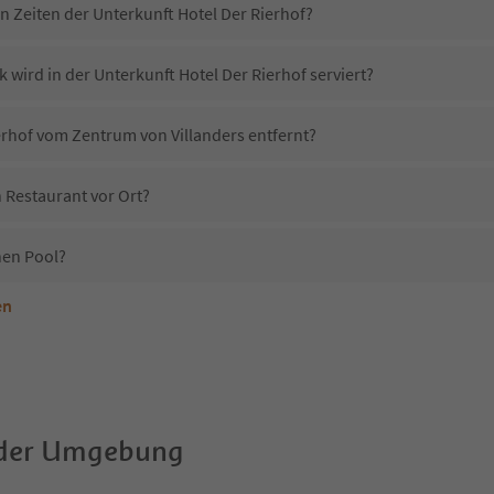
n Zeiten der Unterkunft Hotel Der Rierhof?
 wird in der Unterkunft Hotel Der Rierhof serviert?
ierhof vom Zentrum von Villanders entfernt?
n Restaurant vor Ort?
nen Pool?
en
terkunft Hotel Der Rierhof erlaubt?
otel Der Rierhof?
Erhalten die Gäste von Hotel Der Rierhof einen Südtirol Guestpass?
 der Umgebung