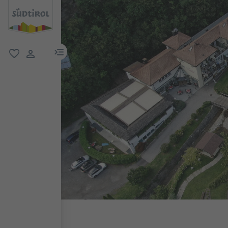
menu link
favorit
user link