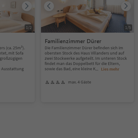
1
/
2
1
/
5
Familienzimmer Dürer
rs (ca. 25m²).
Die Familienzimmer Dürer befinden sich im
tet, mit Sofa
obersten Stock des Haus Villanders und auf
 großzügigen
zwei Stockwerke aufgeteilt. Im unteren Stock
findet man das Doppelbett für die Eltern,
 Ausstattung
sowie das Bad, eine kleine K
...
Lies mehr
max. 4 Gäste