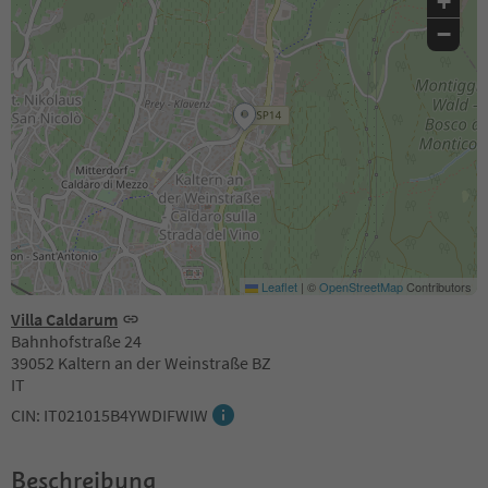
+
−
Leaflet
|
©
OpenStreetMap
Contributors
Villa Caldarum
Bahnhofstraße 24
39052 Kaltern an der Weinstraße BZ
IT
CIN: IT021015B4YWDIFWIW
Beschreibung