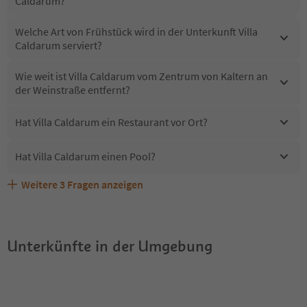
Caldarum?
Welche Art von Frühstück wird in der Unterkunft Villa
Caldarum serviert?
Wie weit ist Villa Caldarum vom Zentrum von Kaltern an
der Weinstraße entfernt?
Hat Villa Caldarum ein Restaurant vor Ort?
Hat Villa Caldarum einen Pool?
Weitere
3
Fragen anzeigen
Erhalten die Gäste von Villa Caldarum einen Südtirol
Sind Haustiere in der Unterkunft Villa Caldarum erlaubt?
Welche Services bietet Villa Caldarum?
Guestpass?
Unterkünfte in der Umgebung