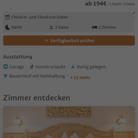
ab
194
€
/ 1 Nacht / 2 Gäste
Buchungsdetails bearbeiten
Check-in- und Check-out-Daten
Nacht
2
Gäste
1
Zimmer
Verfügbarkeit prüfen
Ausstattung
Garage
Hunde erlaubt
Ruhig gelegen
Bauernhof mit Viehhaltung
+ 13 mehr
Zimmer entdecken