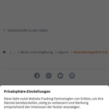
Unterkünfte in der Nähe
...
Meran und Umgebung
Algund
Hotel Meringerhof (535
Sprache: Deutsch
FAQ
Kontakt
Presse
MICE
Datenschutzerklärung
AGB