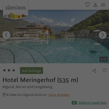
men
favorit
user lin
1
/
31
Auf Anfrage
Hotel Meringerhof (535 m)
Algund, Meran und Umgebung
5.5 km
von Algund Zentrum
Karte anzeigen
Südtirol Guest Pass