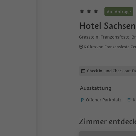
Auf Anfrage
Hotel Sachse
Grasstein, Franzensfeste, 
6.0 km
von Franzensfeste Z
Buchungsdetails bearbeiten
Check-in- und Check-out-D
Ausstattung
Offener Parkplatz
K
Zimmer entdec