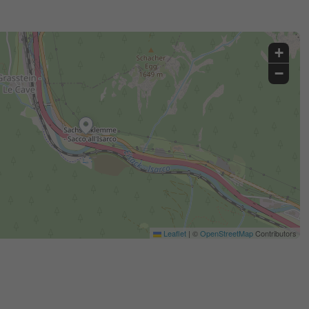
+
−
Leaflet
|
©
OpenStreetMap
Contributors