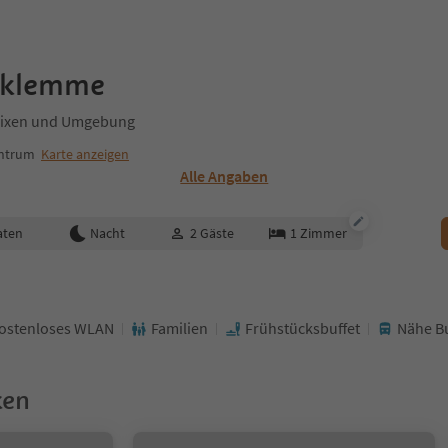
nklemme
Brixen und Umgebung
entrum
Karte anzeigen
Alle Angaben
aten
Nacht
2
Gäste
1
Zimmer
ostenloses WLAN
Familien
Frühstücksbuffet
Nähe Bu
ken