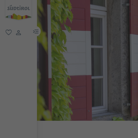
menu link
favorit
user link