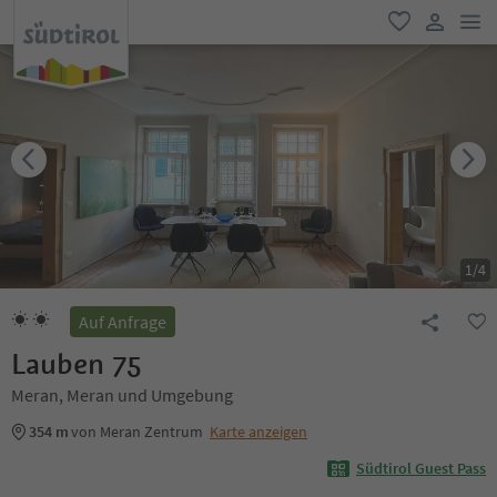
men
favorit
user lin
1
/
4
Auf Anfrage
Lauben 75
Meran, Meran und Umgebung
354 m
von Meran Zentrum
Karte anzeigen
Südtirol Guest Pass