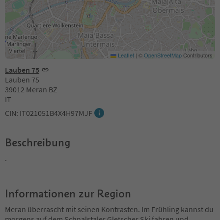
Leaflet
|
©
OpenStreetMap
Contributors
Lauben 75
Lauben 75
39012 Meran BZ
IT
CIN: IT021051B4X4H97MJF
Beschreibung
.
Informationen zur Region
Meran überrascht mit seinen Kontrasten. Im Frühling kannst du
morgens auf dem Schnalstaler Gletscher Ski fahren und