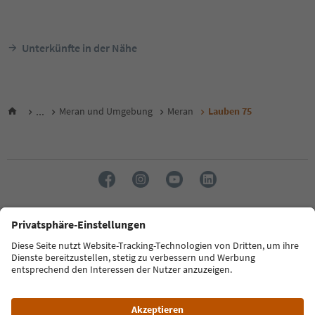
Unterkünfte in der Nähe
...
Meran und Umgebung
Meran
Lauben 75
Sprache: Deutsch
FAQ
Kontakt
Presse
MICE
Datenschutzerklärung
AGB
Impressum
Cookie Policy
Film commission
Über uns
Zugänglichkeitserklärung
Südtirol B2B