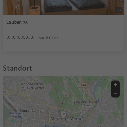
1
/
2
Lauben 75
.
max. 6 Gäste
Standort
+
−