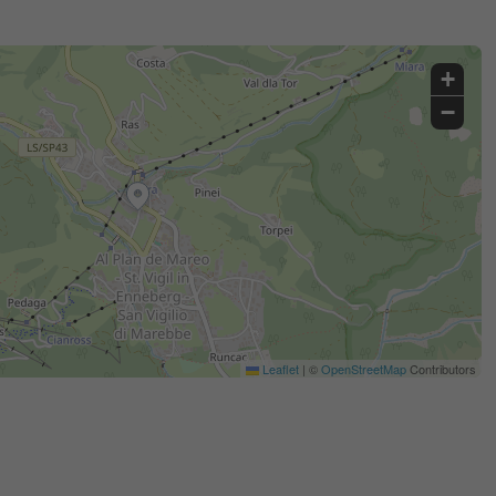
+
−
Leaflet
|
©
OpenStreetMap
Contributors