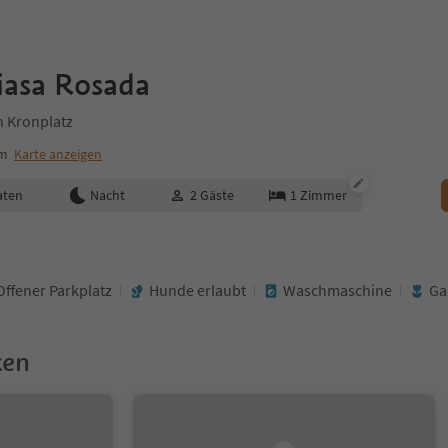
iasa Rosada
n Kronplatz
um
Karte anzeigen
aten
Nacht
2
Gäste
1
Zimmer
Offener Parkplatz
Hunde erlaubt
Waschmaschine
Ga
ken