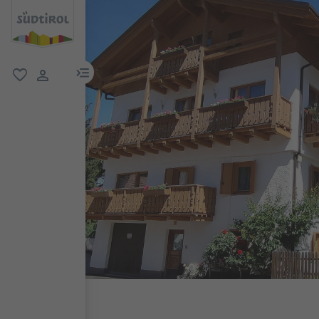
menu link
favorit
user link