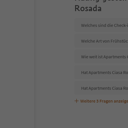
Rosada
Welches sind die Check-
Welche Art von Frühstüc
Wie weit ist Apartments
Hat Apartments Ciasa Ro
Hat Apartments Ciasa R
Weitere
3
Fragen anzeig
Sind Haustiere in der U
Welche Services bietet 