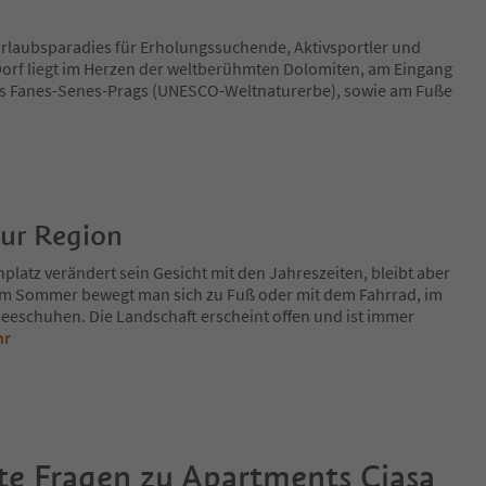
n Urlaubsparadies für Erholungssuchende, Aktivsportler und
 Dorf liegt im Herzen der weltberühmten Dolomiten, am Eingang
ks Fanes-Senes-Prags (UNESCO-Weltnaturerbe), sowie am Fuße
zur Region
platz verändert sein Gesicht mit den Jahreszeiten, bleibt aber
Im Sommer bewegt man sich zu Fuß oder mit dem Fahrrad, im
eeschuhen. Die Landschaft erscheint offen und ist immer
hr
te Fragen zu
Apartments Ciasa