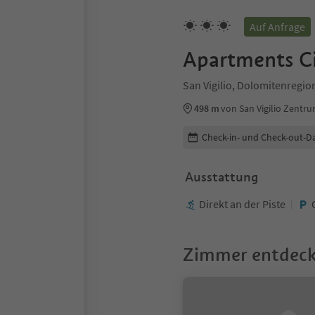
Auf Anfrage
Apartments C
San Vigilio, Dolomitenregio
498 m
von San Vigilio Zentr
Buchungsdetails bearbeiten
Check-in- und Check-out-D
Ausstattung
Direkt an der Piste
Zimmer entdec