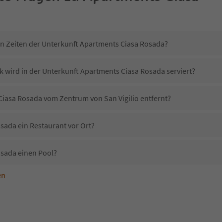
in Zeiten der Unterkunft Apartments Ciasa Rosada?
k wird in der Unterkunft Apartments Ciasa Rosada serviert?
 Ciasa Rosada vom Zentrum von San Vigilio entfernt?
sada ein Restaurant vor Ort?
osada einen Pool?
en
nterkunft Apartments Ciasa Rosada erlaubt?
Apartments Ciasa Rosada?
Erhalten die Gäste von Apartments Ciasa Rosada einen Südtirol Guestpass?