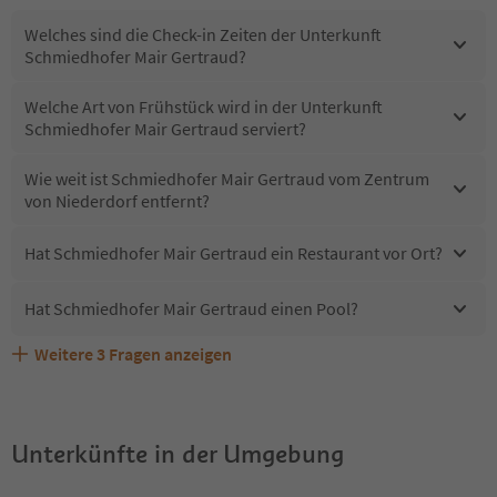
Welches sind die Check-in Zeiten der Unterkunft
Schmiedhofer Mair Gertraud?
Welche Art von Frühstück wird in der Unterkunft
Schmiedhofer Mair Gertraud serviert?
Wie weit ist Schmiedhofer Mair Gertraud vom Zentrum
von Niederdorf entfernt?
Hat Schmiedhofer Mair Gertraud ein Restaurant vor Ort?
Hat Schmiedhofer Mair Gertraud einen Pool?
Weitere
3
Fragen anzeigen
Sind Haustiere in der Unterkunft Schmiedhofer Mair
Erhalten die Gäste von Schmiedhofer Mair Gertraud
Welche Services bietet Schmiedhofer Mair Gertraud?
Gertraud erlaubt?
einen Südtirol Guestpass?
Unterkünfte in der Umgebung