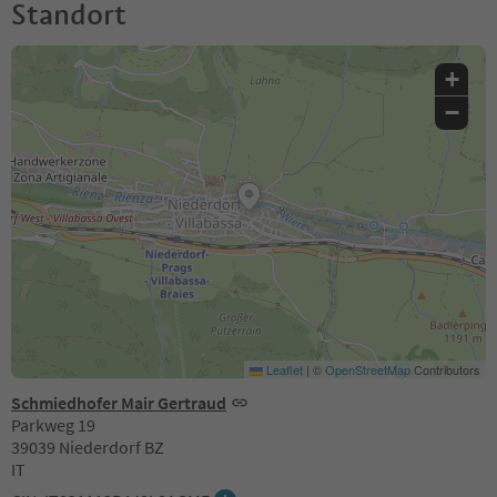
Standort
+
−
Leaflet
|
©
OpenStreetMap
Contributors
Schmiedhofer Mair Gertraud
Parkweg 19
39039 Niederdorf BZ
IT