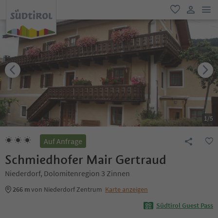
men
favorit
user lin
1
/
5
Auf Anfrage
Schmiedhofer Mair Gertraud
Niederdorf, Dolomitenregion 3 Zinnen
266 m
von Niederdorf Zentrum
Karte anzeigen
Südtirol Guest Pass