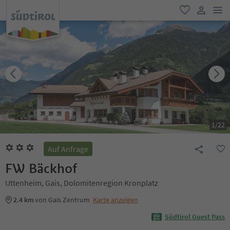
men
favorit
user lin
1
/
22
Auf Anfrage
FW Bäckhof
Uttenheim, Gais, Dolomitenregion Kronplatz
2.4 km
von Gais Zentrum
Karte anzeigen
Südtirol Guest Pass