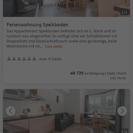
1
/
4
Ferienwohnung Speikboden
Das Appartement Speikboden befindet sich im 1. Stock und ist
rundum neu eingerichtet. Es verfügt über ein Schlafzimmer mit
Doppelbett und Einzelschlafcouch sowie eine geräumige, helle
Wohnküche mit ne
...
Lies mehr
max. 6 Gäste
ab 72€
bei Belegung 2 Gäste / Nacht
Inkl. MwSt.
1
/
4