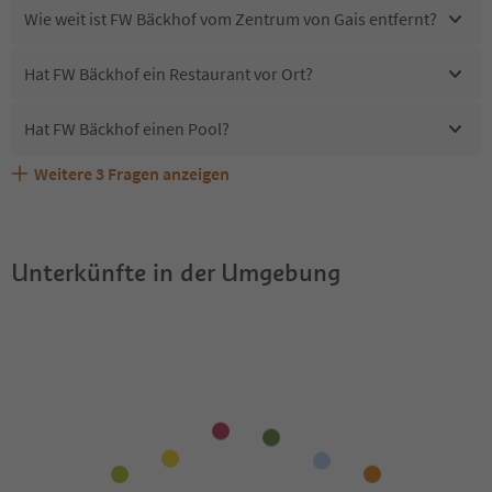
Wie weit ist FW Bäckhof vom Zentrum von Gais entfernt?
Hat FW Bäckhof ein Restaurant vor Ort?
Hat FW Bäckhof einen Pool?
Weitere
3
Fragen anzeigen
Erhalten die Gäste von FW Bäckhof einen Südtirol
Sind Haustiere in der Unterkunft FW Bäckhof erlaubt?
Welche Services bietet FW Bäckhof?
Guestpass?
Unterkünfte in der Umgebung