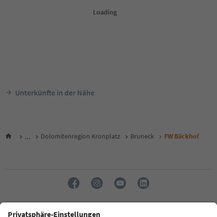
Unterkünfte in der Nähe
...
Dolomitenregion Kronplatz
Bruneck
FW Bäckhof
Sprache: Deutsch