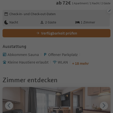
ab
72
€
1 Apartment / 1 Nacht / 2 Gäste
Buchungsdetails bearbeiten
Check-in- und Check-out-Daten
Nacht
2
Gäste
1
Zimmer
Verfügbarkeit prüfen
Ausstattung
Abkommen Sauna
Offener Parkplatz
Kleine Haustiere erlaubt
WLAN
+ 18 mehr
Zimmer entdecken