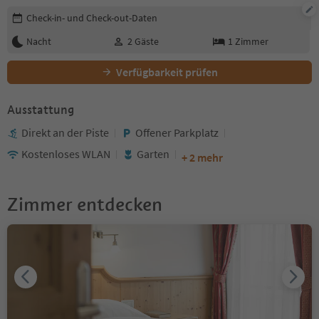
Buchungsdetails bearbeiten
Check-in- und Check-out-Daten
Nacht
2
Gäste
1
Zimmer
Verfügbarkeit prüfen
Ausstattung
Direkt an der Piste
Offener Parkplatz
Kostenloses WLAN
Garten
+ 2 mehr
Zimmer entdecken