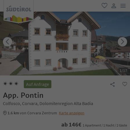
men
favorit
user lin
1
/
17
Auf Anfrage
App. Pontin
Colfosco, Corvara, Dolomitenregion Alta Badia
1.6 km
von Corvara Zentrum
Karte anzeigen
ab
146
€
1 Apartment / 1 Nacht / 2 Gäste