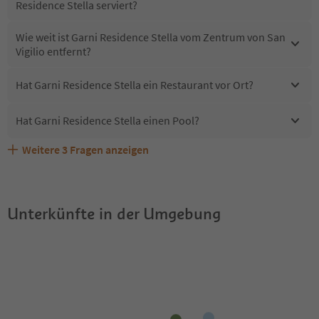
Residence Stella serviert?
Wie weit ist Garni Residence Stella vom Zentrum von San
Vigilio entfernt?
Hat Garni Residence Stella ein Restaurant vor Ort?
Hat Garni Residence Stella einen Pool?
Weitere
3
Fragen anzeigen
Sind Haustiere in der Unterkunft Garni Residence Stella
Erhalten die Gäste von Garni Residence Stella einen
Welche Services bietet Garni Residence Stella?
erlaubt?
Südtirol Guestpass?
Unterkünfte in der Umgebung