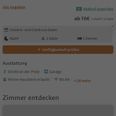
Alle Angaben
Südtirol Guest Pass
ab
76
€
/ 1 Nacht / 2 Gäste
Buchungsdetails bearbeiten
Check-in- und Check-out-Daten
Nacht
2
Gäste
1
Zimmer
Verfügbarkeit prüfen
Ausstattung
Direkt an der Piste
Garage
Kleine Haustiere erlaubt
WLAN
+ 20 mehr
Zimmer entdecken