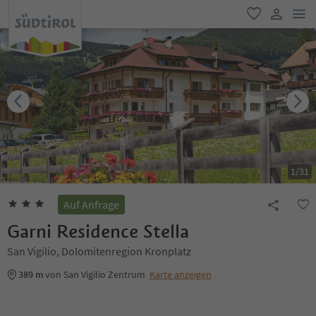
men
favorit
user lin
1
/
31
Auf Anfrage
Garni Residence Stella
San Vigilio, Dolomitenregion Kronplatz
389 m
von San Vigilio Zentrum
Karte anzeigen