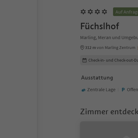
Auf Anfrag
Füchslhof
Marling, Meran und Umgeb
312 m
von Marling Zentrum
Buchungsdetails bearbeiten
Check-in- und Check-out-D
Ausstattung
Zentrale Lage
Offen
Zimmer entdec