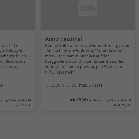
Anno dazumal
tblick. Die
Neu und alt können sich wunderbar ergänzen
 großzügigen
- so auch unsere Wohnung "Anno dazumal",
chenzeile, ein
mit wunderbarem Ausblick auf das
ad. Besonders
Burggrafenamt und unser Bauernhaus. Sie
ser Zirm
...
verfügt über einen großzügigen Wohnraum
mit
...
Lies mehr
te
max. 6 Gäste
ab 190€
gung 2 Gäste / Nacht
bei Belegung 2 Gäste / Nacht
Inkl. MwSt.
Inkl. MwSt.