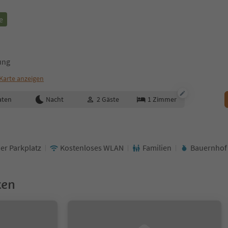
e
ung
Karte anzeigen
aten
Nacht
2
Gäste
1
Zimmer
er Parkplatz
Kostenloses WLAN
Familien
Bauernhof
ken