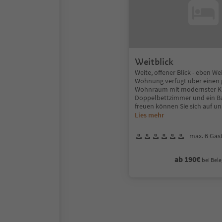
Weitblick
Weite, offener Blick - eben Wei
Wohnung verfügt über einen
Wohnraum mit modernster Kü
Doppelbettzimmer und ein B
freuen können Sie sich auf un
Lies mehr
max. 6 Gäs
ab 190€
bei Bele