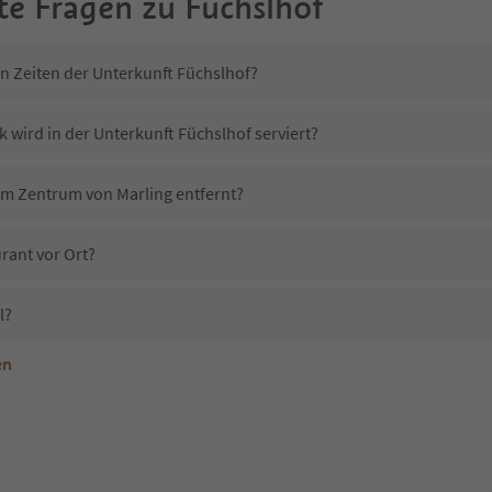
te Fragen zu
Füchslhof
in Zeiten der Unterkunft Füchslhof?
 wird in der Unterkunft Füchslhof serviert?
vom Zentrum von Marling entfernt?
rant vor Ort?
l?
en
terkunft Füchslhof erlaubt?
Füchslhof?
Erhalten die Gäste von Füchslhof einen Südtirol Guestpass?