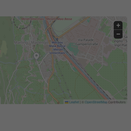
+
−
Leaflet
|
©
OpenStreetMap
Contributors