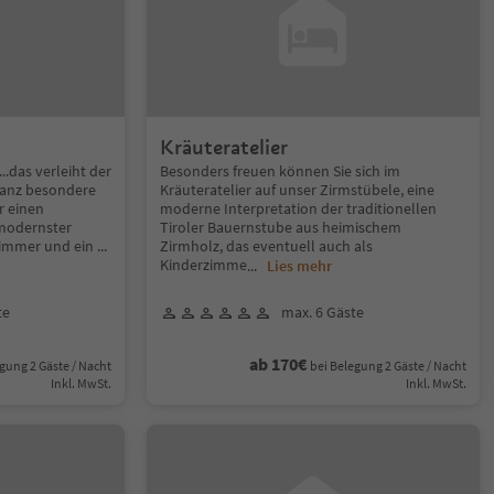
Kräuteratelier
das verleiht der
Besonders freuen können Sie sich im
ganz besondere
Kräuteratelier auf unser Zirmstübele, eine
r einen
moderne Interpretation der traditionellen
modernster
Tiroler Bauernstube aus heimischem
zimmer und ein
...
Zirmholz, das eventuell auch als
Kinderzimme
...
Lies mehr
te
max. 6 Gäste
ab 170€
gung 2 Gäste / Nacht
bei Belegung 2 Gäste / Nacht
Inkl. MwSt.
Inkl. MwSt.