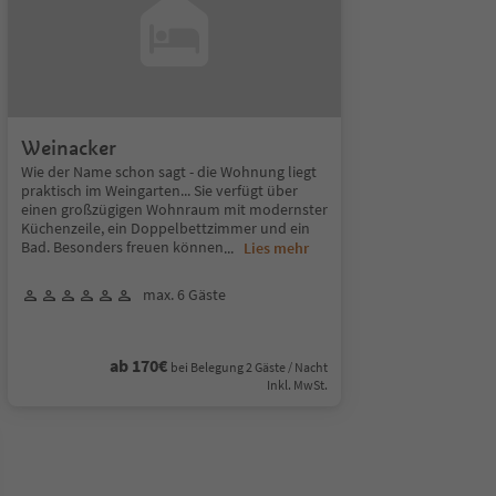
Weinacker
Wie der Name schon sagt - die Wohnung liegt
praktisch im Weingarten... Sie verfügt über
einen großzügigen Wohnraum mit modernster
Küchenzeile, ein Doppelbettzimmer und ein
Bad. Besonders freuen können
...
Lies mehr
max. 6 Gäste
ab 170€
bei Belegung 2 Gäste / Nacht
Inkl. MwSt.