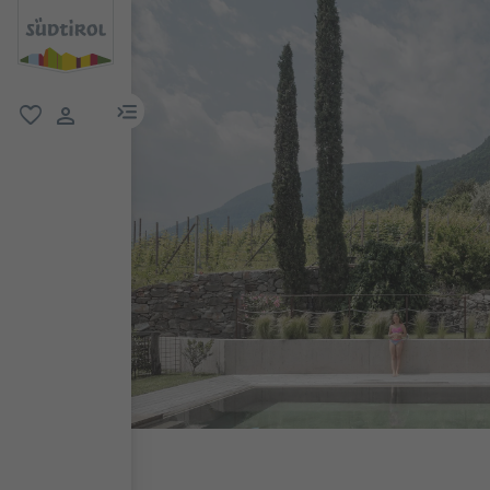
menu link
favorit
user link