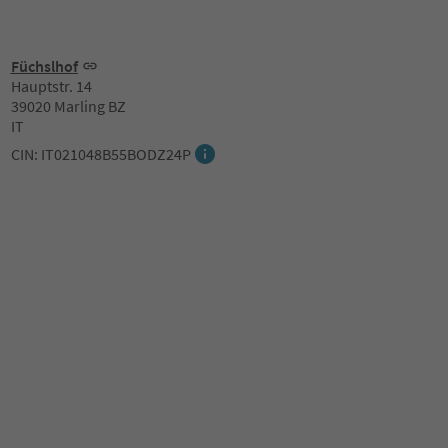
Füchslhof
Hauptstr. 14
39020 Marling BZ
IT
CIN: IT021048B55BODZ24P