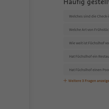
Häufig gestell
Welches sind die Check-
Welche Art von Frühstück
Wie weit ist Füchslhof 
Hat Füchslhof ein Restau
Hat Füchslhof einen Poo
Weitere
3
Fragen anzeig
Sind Haustiere in der Un
Welche Services bietet 