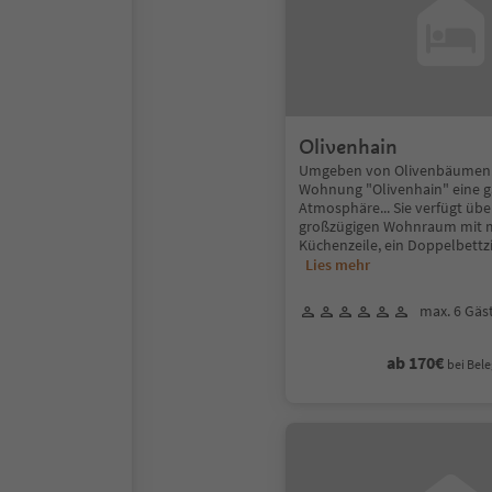
Olivenhain
Umgeben von Olivenbäumen...
Wohnung "Olivenhain" eine 
Atmosphäre... Sie verfügt übe
großzügigen Wohnraum mit 
Küchenzeile, ein Doppelbett
Lies mehr
max. 6 Gäs
ab 170€
bei Bele