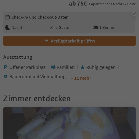
ab
75
€
1 Apartment / 1 Nacht / 2 Gäste
Buchungsdetails bearbeiten
Check-in- und Check-out-Daten
Nacht
2
Gäste
1
Zimmer
Verfügbarkeit prüfen
Ausstattung
Offener Parkplatz
Familien
Ruhig gelegen
Bauernhof mit Viehhaltung
+ 11 mehr
Zimmer entdecken