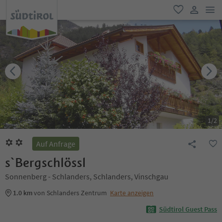
men
favorit
user lin
1
/
2
Auf Anfrage
s`Bergschlössl
Sonnenberg - Schlanders, Schlanders, Vinschgau
1.0 km
von Schlanders Zentrum
Karte anzeigen
Südtirol Guest Pass