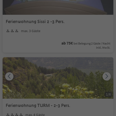
Ferienwohnung Sissi 2 -3 Pers.
max. 3 Gäste
ab 75€
bei Belegung 2 Gäste / Nacht
Inkl. MwSt.
1
/
6
Ferienwohnung TURM - 2-3 Pers.
max. 4 Gäste