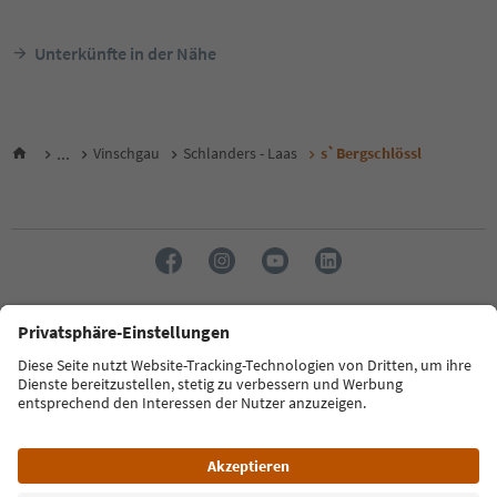
Unterkünfte in der Nähe
...
Vinschgau
Schlanders - Laas
s`Bergschlössl
Sprache: Deutsch
FAQ
Kontakt
Presse
MICE
Datenschutzerklärung
AGB
Impressum
Cookie Policy
Film commission
Über uns
Zugänglichkeitserklärung
Südtirol B2B