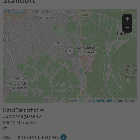
Standort
+
−
Leaflet
|
©
OpenStreetMap
Contributors
Hotel Tannerhof
Jobmanngasse 12
39012 Meran BZ
IT
CIN: IT021051A1JLESDZHA