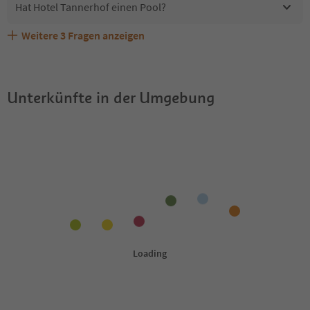
Hat Hotel Tannerhof einen Pool?
Weitere
3
Fragen anzeigen
Sind Haustiere in der Unterkunft Hotel Tannerhof
Erhalten die Gäste von Hotel Tannerhof einen Südtirol
Welche Services bietet Hotel Tannerhof?
erlaubt?
Guestpass?
Unterkünfte in der Umgebung