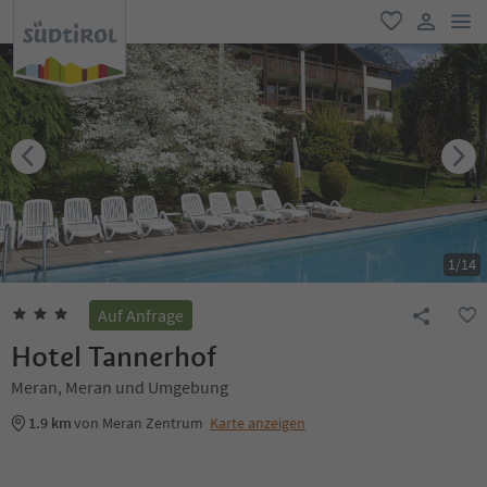
men
favorit
user lin
1
/
14
Auf Anfrage
Hotel Tannerhof
Meran, Meran und Umgebung
1.9 km
von Meran Zentrum
Karte anzeigen