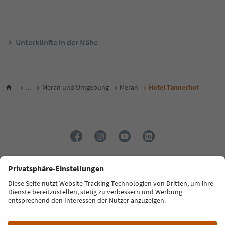
Unterkünfte in der Nähe
...
Meran und Umgebung
Meran
Hotel Tannerhof
Sprache: Deutsch
FAQ
Kontakt
Presse
MICE
Datenschutzerklärung
AGB
Impressum
Cookie Policy
Film commission
Über uns