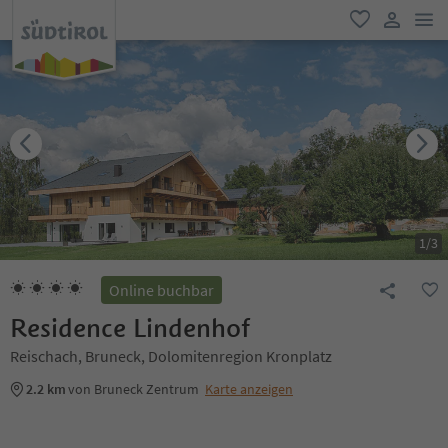
men
favorit
user lin
1
/
3
Online buchbar
Residence Lindenhof
Reischach, Bruneck, Dolomitenregion Kronplatz
2.2 km
von Bruneck Zentrum
Karte anzeigen