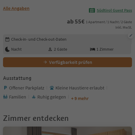
Alle Angaben
Südtirol Guest Pass
ab
55
€
1 Apartment / 1 Nacht / 2 Gäste
Inkl. MwSt.
Buchungsdetails bearbeiten
Check-in- und Check-out-Daten
Nacht
2
Gäste
1
Zimmer
Verfügbarkeit prüfen
Ausstattung
Offener Parkplatz
Kleine Haustiere erlaubt
Familien
Ruhig gelegen
+ 9 mehr
Zimmer entdecken