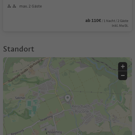
max. 2 Gäste
ab 110€
/ 1 Nacht / 2 Gäste
Inkl. MwSt.
Standort
+
−