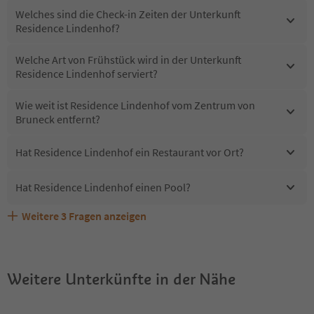
Welches sind die Check-in Zeiten der Unterkunft
Residence Lindenhof?
Welche Art von Frühstück wird in der Unterkunft
Residence Lindenhof serviert?
Wie weit ist Residence Lindenhof vom Zentrum von
Bruneck entfernt?
Hat Residence Lindenhof ein Restaurant vor Ort?
Hat Residence Lindenhof einen Pool?
Weitere
3
Fragen anzeigen
Sind Haustiere in der Unterkunft Residence Lindenhof
Erhalten die Gäste von Residence Lindenhof einen
Welche Services bietet Residence Lindenhof?
erlaubt?
Südtirol Guestpass?
Weitere Unterkünfte in der Nähe