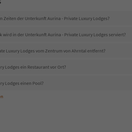
s
n Zeiten der Unterkunft Aurina - Private Luxury Lodges?
 wird in der Unterkunft Aurina - Private Luxury Lodges serviert?
ivate Luxury Lodges vom Zentrum von Ahrntal entfernt?
ury Lodges ein Restaurant vor Ort?
ury Lodges einen Pool?
en
terkunft Aurina - Private Luxury Lodges erlaubt?
urina - Private Luxury Lodges?
Erhalten die Gäste von Aurina - Private Luxury Lodges einen Südtirol Guestpass?