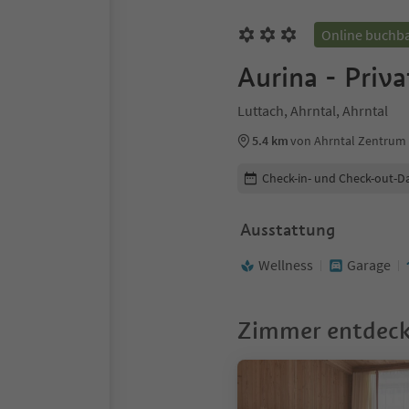
Online buchb
Aurina - Priv
Luttach, Ahrntal, Ahrntal
5.4 km
von Ahrntal Zentrum
Buchungsdetails bearbeiten
Check-in- und Check-out-D
Ausstattung
Wellness
Garage
Zimmer entdec