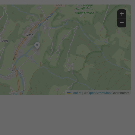
+
−
Leaflet
|
©
OpenStreetMap
Contributors