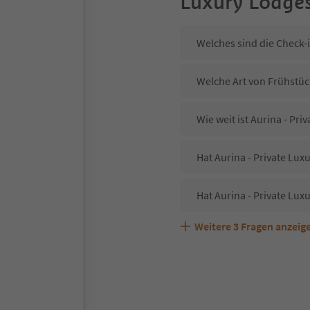
Luxury Lodge
Welches sind die Check-i
Welche Art von Frühstück
Wie weit ist Aurina - Pr
Hat Aurina - Private Lux
Hat Aurina - Private Lux
Weitere
3
Fragen anzeig
Sind Haustiere in der Un
Welche Services bietet A