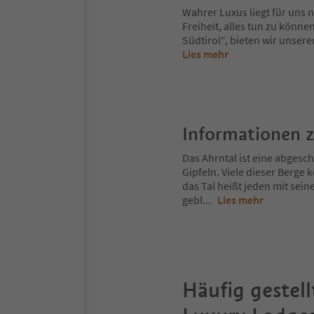
Wahrer Luxus liegt für uns n
Freiheit, alles tun zu könn
Südtirol“, bieten wir unser
Lies mehr
Informationen 
Das Ahrntal ist eine abges
Gipfeln. Viele dieser Berg
das Tal heißt jeden mit sei
gebl
...
Lies mehr
Häufig gestell