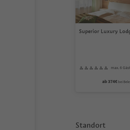
Superior Luxury Lod
max. 6 Gäs
ab 374€
bei Bele
Standort