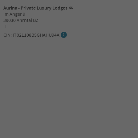
Aurina - Private Luxury Lodges
Im Anger 9
39030 Ahrntal BZ
IT
CIN: IT021108B5GHAHU94A