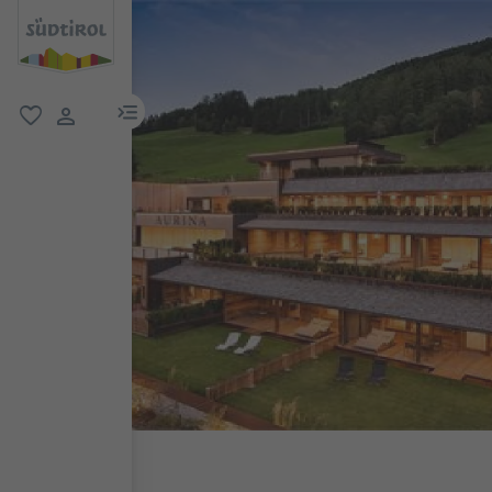
menu link
favorit
user link