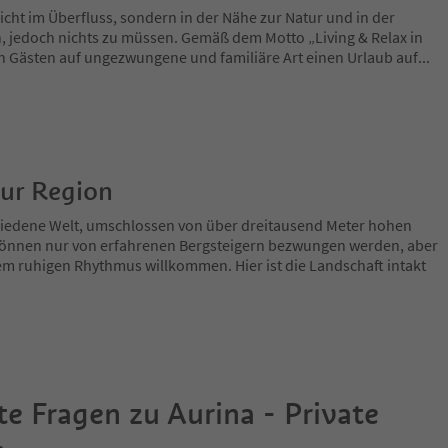
icht im Überfluss, sondern in der Nähe zur Natur und in der
en, jedoch nichts zu müssen. Gemäß dem Motto „Living & Relax in
en Gästen auf ungezwungene und familiäre Art einen Urlaub auf
...
zur Region
chiedene Welt, umschlossen von über dreitausend Meter hohen
e können nur von erfahrenen Bergsteigern bezwungen werden, aber
nem ruhigen Rhythmus willkommen. Hier ist die Landschaft intakt
te Fragen zu
Aurina - Private