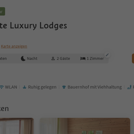
ar
ate Luxury Lodges
Karte anzeigen
aten
Nacht
2
Gäste
1
Zimmer
WLAN
Ruhig gelegen
Bauernhof mit Viehhaltung
ken