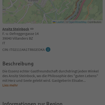
Leaflet
|
©
OpenStreetMap
Contributors
Ansitz Steinbock
F.-v.-Defreggergasse 14
39040 Villanders BZ
IT
CIN: IT021114A1TR6GEOKA
Beschreibung
Die Essenz echter Gastfreundschaft durchdringt jeden Winkel
des Ansitz Steinbock, wo die Philosophie des "guten Lebens"
mit Herz und Seele gelebt wird. Gastgeberin Elisabe
...
Lies mehr
Informationen zur Region