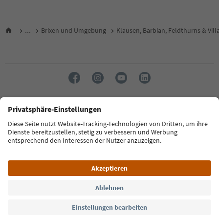
...
Brixen und Umgebung
Klausen, Barbian, Feldthurns & Vill
Sprache: Deutsch
FAQ
Kontakt
Presse
MICE
Datenschutzerklärung
AGB
Impressum
Cookie Policy
Film commission
Über uns
Zugänglichkeitserklärung
Südtirol B2B
© 2026 IDM Südtirol