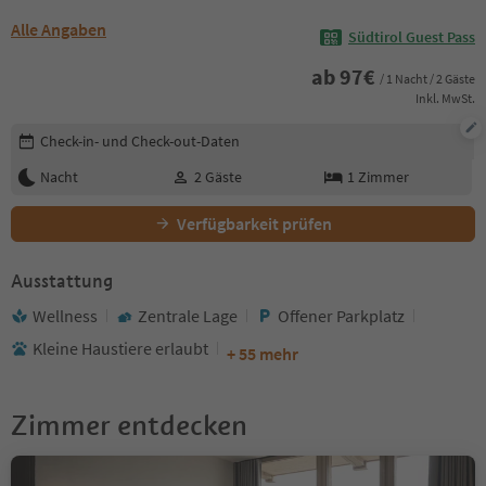
Alle Angaben
Südtirol Guest Pass
ab
97
€
/ 1 Nacht / 2 Gäste
Inkl. MwSt.
Buchungsdetails bearbeiten
Check-in- und Check-out-Daten
Nacht
2
Gäste
1
Zimmer
Verfügbarkeit prüfen
Ausstattung
Wellness
Zentrale Lage
Offener Parkplatz
Kleine Haustiere erlaubt
+ 55 mehr
Zimmer entdecken