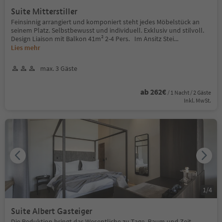
Suite Mitterstiller
Feinsinnig arrangiert und komponiert steht jedes Möbelstück an
seinem Platz. Selbstbewusst und individuell. Exklusiv und stilvoll.
Design Liaison mit Balkon 41m² 2-4 Pers. Im Ansitz Stei
...
Lies mehr
max. 3 Gäste
ab 262€
/ 1 Nacht / 2 Gäste
Inkl. MwSt.
1
/
4
Suite Albert Gasteiger
Die Reduktion bringt das Wesentliche zu Tage. Raum und Zeit