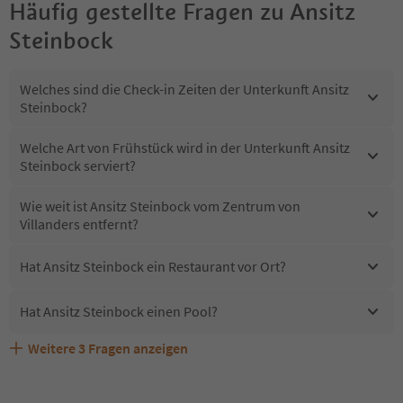
Häufig gestellte Fragen zu
Ansitz
Steinbock
Welches sind die Check-in Zeiten der Unterkunft Ansitz
Steinbock?
Welche Art von Frühstück wird in der Unterkunft Ansitz
Steinbock serviert?
Wie weit ist Ansitz Steinbock vom Zentrum von
Villanders entfernt?
Hat Ansitz Steinbock ein Restaurant vor Ort?
Hat Ansitz Steinbock einen Pool?
Weitere
3
Fragen anzeigen
Sind Haustiere in der Unterkunft Ansitz Steinbock
Erhalten die Gäste von Ansitz Steinbock einen Südtirol
Welche Services bietet Ansitz Steinbock?
erlaubt?
Guestpass?