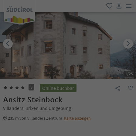
men
favorit
user lin
1
/
25
S
Online buchbar
Ansitz Steinbock
Villanders, Brixen und Umgebung
235 m
von Villanders Zentrum
Karte anzeigen