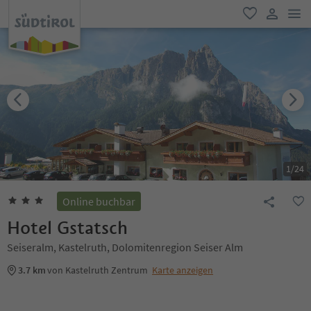
men
favorit
user lin
1
/
24
Online buchbar
Hotel Gstatsch
Seiseralm, Kastelruth, Dolomitenregion Seiser Alm
3.7 km
von Kastelruth Zentrum
Karte anzeigen