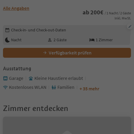
Alle Angaben
ab
200
€
/ 1 Nacht / 2 Gäste
Inkl. MwSt.
Buchungsdetails bearbeiten
Check-in- und Check-out-Daten
Nacht
2
Gäste
1
Zimmer
Verfügbarkeit prüfen
Ausstattung
Garage
Kleine Haustiere erlaubt
Kostenloses WLAN
Familien
+ 35 mehr
Zimmer entdecken