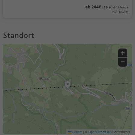
ab 244€
/ 1 Nacht / 2 Gäste
Inkl. MwSt.
Standort
+
−
Leaflet
|
©
OpenStreetMap
Contributors