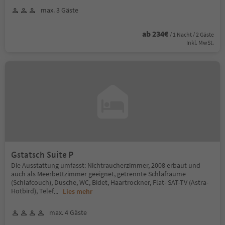
max. 3 Gäste
ab 234€
/ 1 Nacht / 2 Gäste
Inkl. MwSt.
Gstatsch Suite P
Die Ausstattung umfasst: Nichtraucherzimmer, 2008 erbaut und
auch als Meerbettzimmer geeignet, getrennte Schlafräume
(Schlafcouch), Dusche, WC, Bidet, Haartrockner, Flat- SAT-TV (Astra-
Hotbird), Telef
...
Lies mehr
max. 4 Gäste