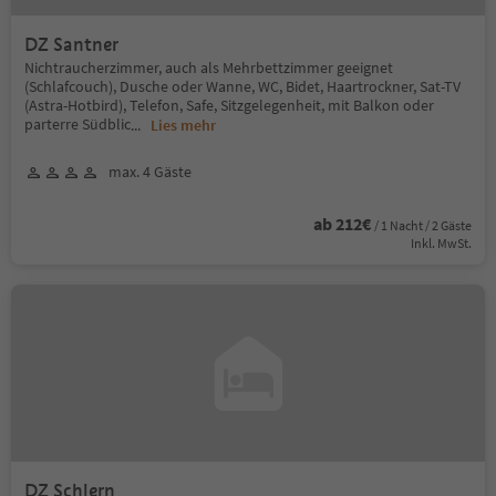
DZ Santner
Nichtraucherzimmer, auch als Mehrbettzimmer geeignet
(Schlafcouch), Dusche oder Wanne, WC, Bidet, Haartrockner, Sat-TV
(Astra-Hotbird), Telefon, Safe, Sitzgelegenheit, mit Balkon oder
parterre Südblic
...
Lies mehr
max. 4 Gäste
ab 212€
/ 1 Nacht / 2 Gäste
Inkl. MwSt.
DZ Schlern