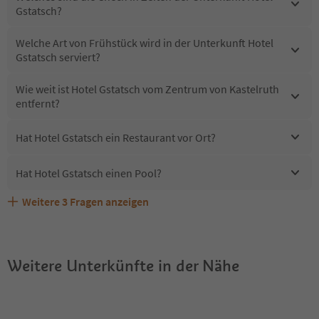
Gstatsch?
Welche Art von Frühstück wird in der Unterkunft Hotel
Gstatsch serviert?
Wie weit ist Hotel Gstatsch vom Zentrum von Kastelruth
entfernt?
Hat Hotel Gstatsch ein Restaurant vor Ort?
Hat Hotel Gstatsch einen Pool?
Weitere
3
Fragen anzeigen
Erhalten die Gäste von Hotel Gstatsch einen Südtirol
Sind Haustiere in der Unterkunft Hotel Gstatsch erlaubt?
Welche Services bietet Hotel Gstatsch?
Guestpass?
Weitere Unterkünfte in der Nähe