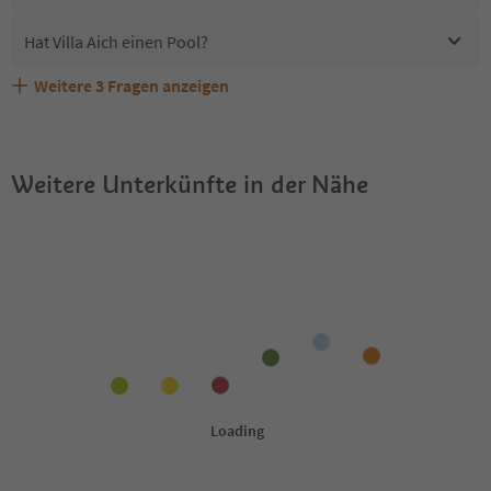
Hat Villa Aich einen Pool?
Weitere
3
Fragen anzeigen
Erhalten die Gäste von Villa Aich einen Südtirol
Sind Haustiere in der Unterkunft Villa Aich erlaubt?
Welche Services bietet Villa Aich?
Guestpass?
Weitere Unterkünfte in der Nähe