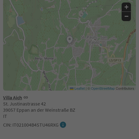
+
−
Leaflet
|
©
OpenStreetMap
Contributors
Villa Aich
St. Justinastrasse 42
39057 Eppan an der Weinstraße BZ
IT
CIN: IT021004B4STU46RXG