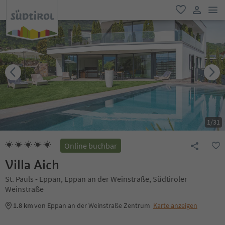
men
favorit
user lin
1
/
31
Online buchbar
Villa Aich
St. Pauls - Eppan, Eppan an der Weinstraße, Südtiroler
Weinstraße
1.8 km
von Eppan an der Weinstraße Zentrum
Karte anzeigen