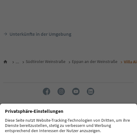
Unterkünfte in der Umgebung
...
Südtiroler Weinstraße
Eppan an der Weinstraße
Villa A
Sprache: Deutsch
FAQ
Kontakt
Presse
MICE
Datenschutzerklärung
AGB
Impressum
Cookie Policy
Film commission
Über uns