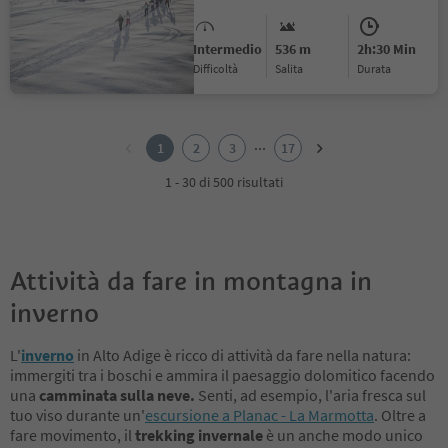
Intermedio
536 m
2h:30 Min
Difficoltà
Salita
durata
1
2
...
1
2
3
17
3
4
1 - 30 di 500 risultati
5
6
7
8
Attività da fare in montagna in
9
10
inverno
11
12
L'
inverno
in Alto Adige è ricco di attività da fare nella natura:
13
immergiti tra i boschi e ammira il paesaggio dolomitico facendo
14
una
camminata sulla neve.
Senti, ad esempio, l'aria fresca sul
15
tuo viso durante un'
escursione a Planac - La Marmotta
. Oltre a
16
fare movimento, il
trekking invernale
è un anche modo unico
17