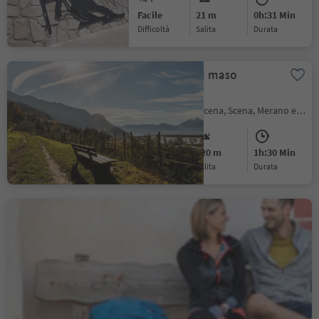
Facile
21 m
0h:31 Min
Difficoltà
Salita
durata
Escursione al maso
Rastlhof
San Giorgio - Scena, Scena, Merano e dintorni
Facile
220 m
1h:30 Min
Difficoltà
Salita
durata
Anterivo - Palù Longa -
Malghette - Passo Cisa -
Anterivo
Anterivo
Intermedio
367 m
3h:25 Min
Difficoltà
Salita
durata