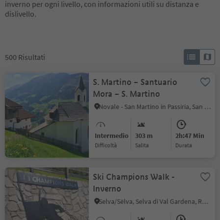
inverno per ogni livello, con informazioni utili su distanza e
dislivello.
500
Risultati
S. Martino – Santuario
Mora – S. Martino
Novale - San Martino in Passiria, San Martino in Passiria, Merano e dintorni
Intermedio
303 m
2h:47 Min
Difficoltà
Salita
durata
Ski Champions Walk -
Inverno
Selva/Sëlva, Selva di Val Gardena, Regione dolomitica Val Gardena