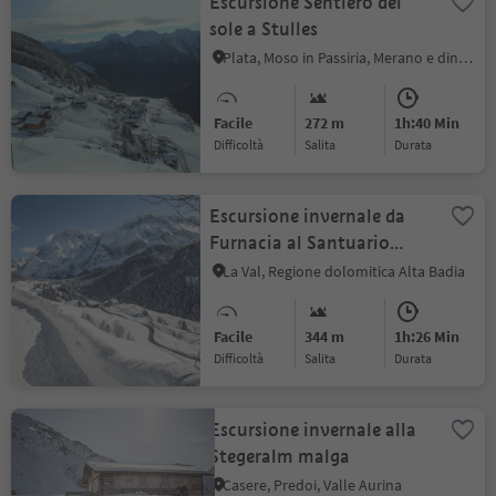
Escursione Sentiero del
sole a Stulles
Plata, Moso in Passiria, Merano e dintorni
Facile
272 m
1h:40 Min
Difficoltà
Salita
durata
Escursione invernale da
Furnacia al Santuario
Santa Croce
La Val, Regione dolomitica Alta Badia
Facile
344 m
1h:26 Min
Difficoltà
Salita
durata
Escursione invernale alla
Stegeralm malga
Casere, Predoi, Valle Aurina