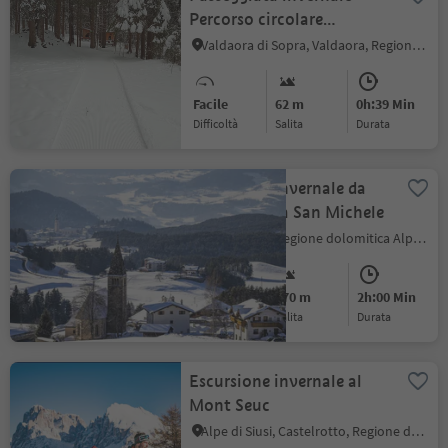
Percorso circolare
Valdaora di Sopra
Valdaora di Sopra, Valdaora, Regione dolomitica Plan de Corones
Facile
62 m
0h:39 Min
Difficoltà
Salita
durata
Escursione invernale da
Castelrotto a San Michele
Castelrotto, Regione dolomitica Alpe di Siusi
Intermedio
270 m
2h:00 Min
Difficoltà
Salita
durata
Escursione invernale al
Mont Seuc
Alpe di Siusi, Castelrotto, Regione dolomitica Alpe di Siusi