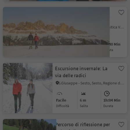
Escursione invernale dal
Lago di Carezza alla
malga Frommer Alm
Nova Levante, Regione dolomitica Val d'Ega
Facile
274 m
1h:40 Min
Difficoltà
Salita
durata
Escursione invernale: La
via delle radici
S.Giuseppe - Sesto, Sesto, Regione dolomitica 3 Cime
Facile
6 m
1h:04 Min
Difficoltà
Salita
durata
Percorso di riflessione per