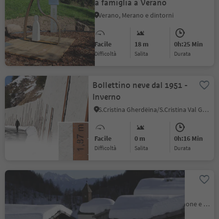
la famiglia a Verano
Verano, Merano e dintorni
Facile
18 m
0h:25 Min
Difficoltà
Salita
durata
Bollettino neve dal 1951 -
Inverno
S.Cristina Gherdëina/S.Cristina Val Gardena, Selva di Val Gardena, Regione dolomitica Val Gardena
Facile
0 m
0h:16 Min
Difficoltà
Salita
durata
Escursione invernale alla
Malga Fane
Valles, Rio di Pusteria, Bressanone e dintorni