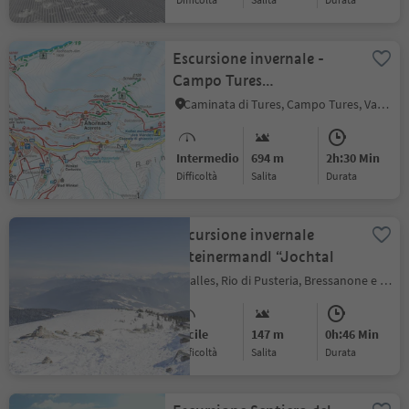
Escursione invernale -
Campo Tures
Roaner/Acereto
Caminata di Tures, Campo Tures, Valle Aurina
Intermedio
694 m
2h:30 Min
Difficoltà
Salita
durata
Escursione invernale
„Steinermandl “Jochtal
Valles, Rio di Pusteria, Bressanone e dintorni
Facile
147 m
0h:46 Min
Difficoltà
Salita
durata