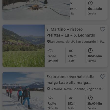
Facile
239 m
1h:13 Min
Difficoltà
Salita
durata
S. Martino – ristoro
Pfeiftal – E5 – S. Leonardo
San Leonardo i.P., San Leonardo in Passiria, Merano e dintorni
Facile
226 m
1h:45 Min
Difficoltà
Salita
durata
Escursione invernale dalla
malga Laab alla malga
Capanna Nuova
Pietralba, Nova Ponente, Regione dolomitica Val d'Ega
Facile
152 m
2h:00 Min
Difficoltà
Salita
durata