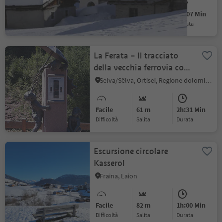
Intermedio
311 m
1h:07 Min
Difficoltà
Salita
durata
La Ferata – Il tracciato
della vecchia ferrovia con
le sue sculture in bronzo e
Selva/Sëlva, Ortisei, Regione dolomitica Val Gardena
dati nivometrici - Inverno
Facile
61 m
2h:31 Min
Difficoltà
Salita
durata
Escursione circolare
Kasserol
Fraina, Laion
Facile
82 m
1h:00 Min
Difficoltà
Salita
durata