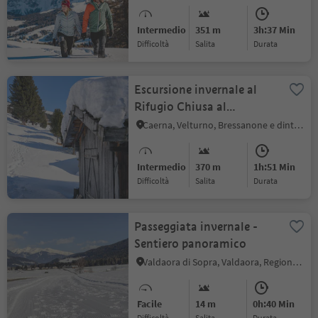
Intermedio
351 m
3h:37 Min
Difficoltà
Salita
durata
Escursione invernale al
Rifugio Chiusa al
Campaccio
Caerna, Velturno, Bressanone e dintorni
Intermedio
370 m
1h:51 Min
Difficoltà
Salita
durata
Passeggiata invernale -
Sentiero panoramico
Valdaora di Sopra, Valdaora, Regione dolomitica Plan de Corones
Facile
14 m
0h:40 Min
Difficoltà
Salita
durata