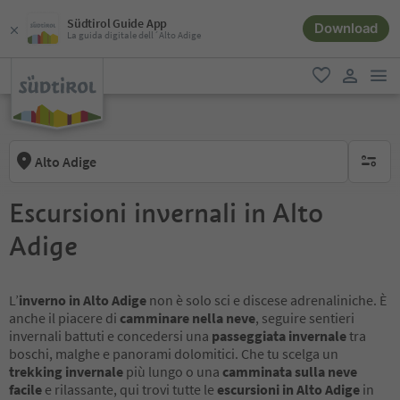
Südtirol Guide App
Download
La guida digitale dell´Alto Adige
men
favoriti
user lin
Alto Adige
nessun f
Escursioni invernali in Alto
Adige
L’
inverno in Alto Adige
non è solo sci e discese adrenaliniche. È
anche il piacere di
camminare nella neve
, seguire sentieri
invernali battuti e concedersi una
passeggiata invernale
tra
boschi, malghe e panorami dolomitici. Che tu scelga un
trekking invernale
più lungo o una
camminata sulla neve
facile
e rilassante, qui trovi tutte le
escursioni in Alto Adige
in