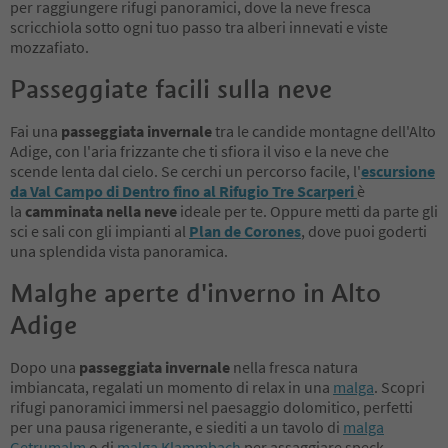
per raggiungere rifugi panoramici, dove la neve fresca
scricchiola sotto ogni tuo passo tra alberi innevati e viste
mozzafiato.
Passeggiate facili sulla neve
Fai una
passeggiata invernale
tra le candide montagne dell'Alto
Adige, con l'aria frizzante che ti sfiora il viso e la neve che
scende lenta dal cielo. Se cerchi un percorso facile, l'
escursione
da Val Campo di Dentro fino al Rifugio Tre Scarperi
è
la
camminata nella neve
ideale per te. Oppure metti da parte gli
sci e sali con gli impianti al
Plan de Corones
, dove puoi goderti
una splendida vista panoramica.
Malghe aperte d'inverno in Alto
Adige
Dopo una
passeggiata invernale
nella fresca natura
imbiancata, regalati un momento di relax in una
malga
. Scopri
rifugi panoramici immersi nel paesaggio dolomitico, perfetti
per una pausa rigenerante, e siediti a un tavolo di
malga
Getrumalm
o di
malga Klammbach
per assaggiare speck,