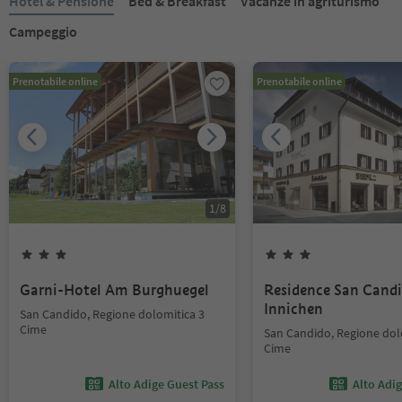
Hotel & Pensione
Bed & Breakfast
Vacanze in agriturismo
Campeggio
Prenotabile online
Prenotabile online
1
/
8
Garni-Hotel Am Burghuegel
Residence San Cand
Innichen
San Candido, Regione dolomitica 3
Cime
San Candido, Regione dol
Cime
Alto Adige Guest Pass
Alto Adi