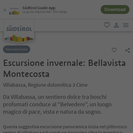
Südtirol Guide App
Download
La guida digitale dell´Alto Adige
men
favoriti
user lin
Escursionismo
Escursione invernale: Bellavista
Montecosta
Villabassa, Regione dolomitica 3 Cime
Da Villabassa, un sentiero dolce tra boschi
profumati conduce al “Belvedere”, un luogo
magico di pace, vista e natura da sogno.
Questa suggestiva escursione panoramica inizia nel pittoresco
centro di Villabassa e ti conduce dapprima oltre la maestosa