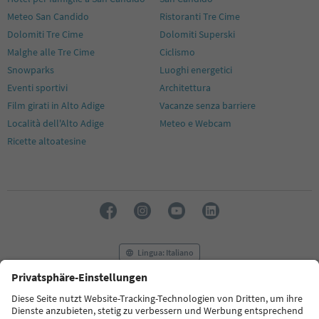
Meteo San Candido
Ristoranti Tre Cime
Dolomiti Tre Cime
Dolomiti Superski
Malghe alle Tre Cime
Ciclismo
Snowparks
Luoghi energetici
Eventi sportivi
Architettura
Film girati in Alto Adige
Vacanze senza barriere
Località dell'Alto Adige
Meteo e Webcam
Ricette altoatesine
Lingua: Italiano
FAQ
Contatti
Press
MICE
Privacy Policy
Termini e condizioni
Crediti
Cookie Policy