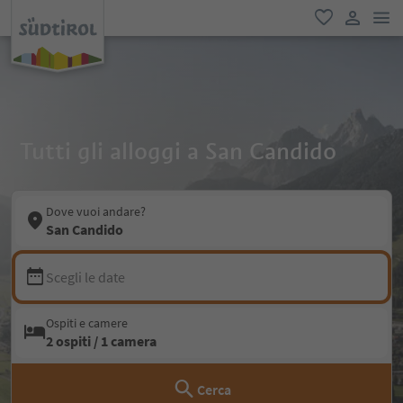
men
favoriti
user lin
Tutti gli alloggi a San Candido
Dove vuoi andare?
San Candido
Scegli le date
Ospiti e camere
2 ospiti / 1 camera
Cerca