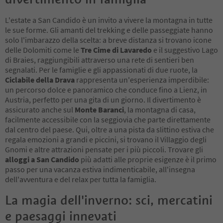
L'estate a San Candido è un invito a vivere la montagna in tutte
le sue forme. Gli amanti del trekking e delle passeggiate hanno
solo l'imbarazzo della scelta: a breve distanza si trovano icone
delle Dolomiti come le
Tre Cime di Lavaredo
e il suggestivo Lago
di Braies, raggiungibili attraverso una rete di sentieri ben
segnalati. Per le famiglie e gli appassionati di due ruote, la
Ciclabile della Drava
rappresenta un'esperienza imperdibile:
un percorso dolce e panoramico che conduce fino a Lienz, in
Austria, perfetto per una gita di un giorno. Il divertimento è
assicurato anche sul
Monte Baranci
, la montagna di casa,
facilmente accessibile con la seggiovia che parte direttamente
dal centro del paese. Qui, oltre a una pista da slittino estiva che
regala emozioni a grandi e piccini, si trovano il Villaggio degli
Gnomi e altre attrazioni pensate per i più piccoli. Trovare gli
alloggi a San Candido
più adatti alle proprie esigenze è il primo
passo per una vacanza estiva indimenticabile, all'insegna
dell'avventura e del relax per tutta la famiglia.
La magia dell'inverno: sci, mercatini
e paesaggi innevati