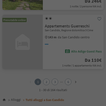
Da 246€
1 notte / 2 persone IVA incl.
Prenotabile online
Appartements Guerreschi
San Candido, Regione dolomitica 3 Cime
143 m
da San Candido centro
Alto Adige Guest Pass
Da 110€
1 notte / 1 appartamento IVA incl.
1
2
...
1
2
3
6
3
4
1 - 30 di 164 risultati
5
6
Alloggi
Tutti alloggi a San Candido