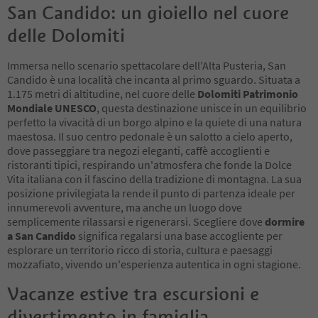
San Candido: un gioiello nel cuore
delle Dolomiti
Immersa nello scenario spettacolare dell'Alta Pusteria, San
Candido è una località che incanta al primo sguardo. Situata a
1.175 metri di altitudine, nel cuore delle
Dolomiti Patrimonio
Mondiale UNESCO
, questa destinazione unisce in un equilibrio
perfetto la vivacità di un borgo alpino e la quiete di una natura
maestosa. Il suo centro pedonale è un salotto a cielo aperto,
dove passeggiare tra negozi eleganti, caffè accoglienti e
ristoranti tipici, respirando un'atmosfera che fonde la Dolce
Vita italiana con il fascino della tradizione di montagna. La sua
posizione privilegiata la rende il punto di partenza ideale per
innumerevoli avventure, ma anche un luogo dove
semplicemente rilassarsi e rigenerarsi. Scegliere dove
dormire
a San Candido
significa regalarsi una base accogliente per
esplorare un territorio ricco di storia, cultura e paesaggi
mozzafiato, vivendo un'esperienza autentica in ogni stagione.
Vacanze estive tra escursioni e
divertimento in famiglia