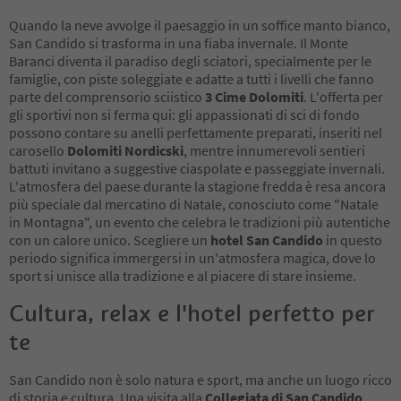
Quando la neve avvolge il paesaggio in un soffice manto bianco,
San Candido si trasforma in una fiaba invernale. Il Monte
Baranci diventa il paradiso degli sciatori, specialmente per le
famiglie, con piste soleggiate e adatte a tutti i livelli che fanno
parte del comprensorio sciistico
3 Cime Dolomiti
. L'offerta per
gli sportivi non si ferma qui: gli appassionati di sci di fondo
possono contare su anelli perfettamente preparati, inseriti nel
carosello
Dolomiti Nordicski
, mentre innumerevoli sentieri
battuti invitano a suggestive ciaspolate e passeggiate invernali.
L'atmosfera del paese durante la stagione fredda è resa ancora
più speciale dal mercatino di Natale, conosciuto come "Natale
in Montagna", un evento che celebra le tradizioni più autentiche
con un calore unico. Scegliere un
hotel San Candido
in questo
periodo significa immergersi in un'atmosfera magica, dove lo
sport si unisce alla tradizione e al piacere di stare insieme.
Cultura, relax e l'hotel perfetto per
te
San Candido non è solo natura e sport, ma anche un luogo ricco
di storia e cultura. Una visita alla
Collegiata di San Candido
,