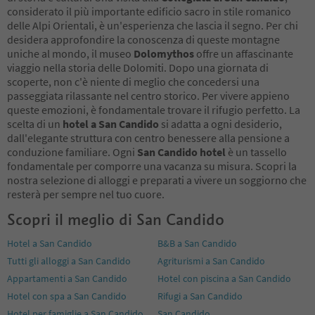
considerato il più importante edificio sacro in stile romanico
delle Alpi Orientali, è un'esperienza che lascia il segno. Per chi
desidera approfondire la conoscenza di queste montagne
uniche al mondo, il museo
Dolomythos
offre un affascinante
viaggio nella storia delle Dolomiti. Dopo una giornata di
scoperte, non c'è niente di meglio che concedersi una
passeggiata rilassante nel centro storico. Per vivere appieno
queste emozioni, è fondamentale trovare il rifugio perfetto. La
scelta di un
hotel a San Candido
si adatta a ogni desiderio,
dall'elegante struttura con centro benessere alla pensione a
conduzione familiare. Ogni
San Candido hotel
è un tassello
fondamentale per comporre una vacanza su misura. Scopri la
nostra selezione di alloggi e preparati a vivere un soggiorno che
resterà per sempre nel tuo cuore.
Scopri il meglio di San Candido
Hotel a San Candido
B&B a San Candido
Tutti gli alloggi a San Candido
Agriturismi a San Candido
Appartamenti a San Candido
Hotel con piscina a San Candido
Hotel con spa a San Candido
Rifugi a San Candido
Hotel per famiglie a San Candido
San Candido