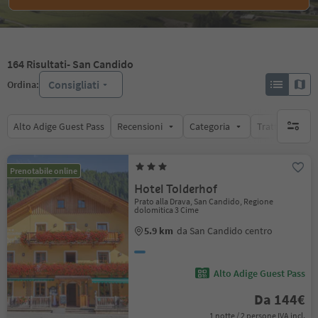
164
Risultati
- San Candido
Consigliati
Ordina:
Alto Adige Guest Pass
Recensioni
Categoria
Trattamento
nessun f
Prenotabile online
Hotel Tolderhof
Prato alla Drava, San Candido, Regione
dolomitica 3 Cime
5.9 km
da San Candido centro
Alto Adige Guest Pass
Da 144€
1 notte / 2 persone IVA incl.