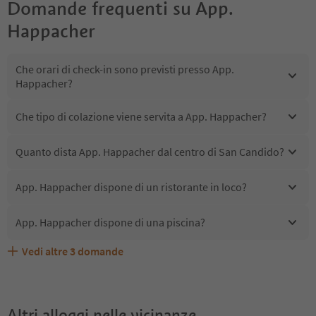
Domande frequenti su
App.
Happacher
Che orari di check-in sono previsti presso App.
Happacher?
Che tipo di colazione viene servita a App. Happacher?
Quanto dista App. Happacher dal centro di San Candido?
App. Happacher dispone di un ristorante in loco?
App. Happacher dispone di una piscina?
Vedi altre
3
domande
Quali servizi/attività sono disponibili presso App.
Gli ospiti di App. Happacher ricevono l'Alto Adige Guest
App. Happacher accetta animali domestici?
Happacher?
Pass?
Altri alloggi nelle vicinanze