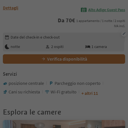
Dettagli
Alto Adige Guest Pass
Da
70
€
1 appartamento / 1 notte / 2 ospiti
IVA incl.
Modifica i dettagli della prenotazione
Date del check-in e check-out
notte
2
ospiti
1
camera
Verifica disponibilità
Servizi
posizione centrale
Parcheggio non coperto
Cani su richiesta
Wi-Fi gratuito
+ altri 11
Esplora le camere