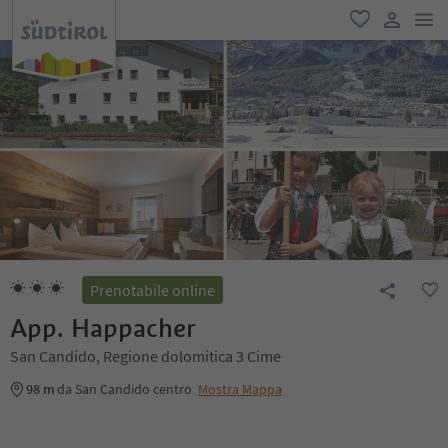
men
favoriti
user lin
Prenotabile online
App. Happacher
San Candido, Regione dolomitica 3 Cime
98 m
da San Candido centro
Mostra Mappa