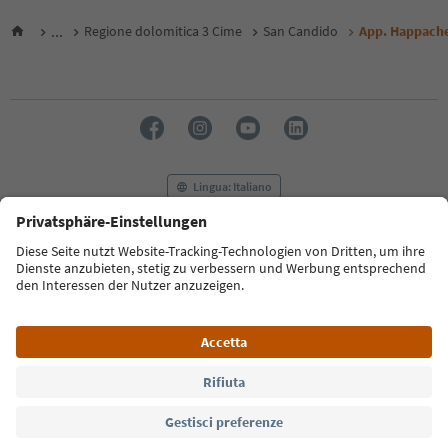
...
Regione dolomitica 3 Cime
San Candido
App. Happach
Lingua: Italiano
FAQ
Contatti
Press
MICE
Privacy Policy
Termini e condizioni
Crediti
Cookie Policy
Film commission
Chi siamo
Dichiarazione di accessibilità
Alto Adige B2B
© 2026 IDM Südtirol