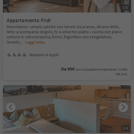
1
/
5
Appartamento Fridl
Descrizione: • ampio salotto con tavolo da pranzo, divano letto,
letto a scomparsa singolo, tv a schermo piatto • cucina con piano
cottura in vetroceramica, forno, frigorifero con congelatore,
lavasto
...
Leggi tutto
Massimo 4 ospiti
Da 99€
con occupazione 4 persone / notte
IVA incl.
1
/
4