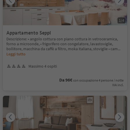
1
/
4
Appartamento Seppl
Descrizione: • angolo cottura con piano cottura in vetroceramica,
forno a microonde, • frigorifero con congelatore, lavastoviglie,
bollitore, macchina da caffè a filtro, moka italiana, stoviglie • cam
...
Leggi tutto
Massimo 4 ospiti
Da 96€
con occupazione 4 persone / notte
IVA incl.