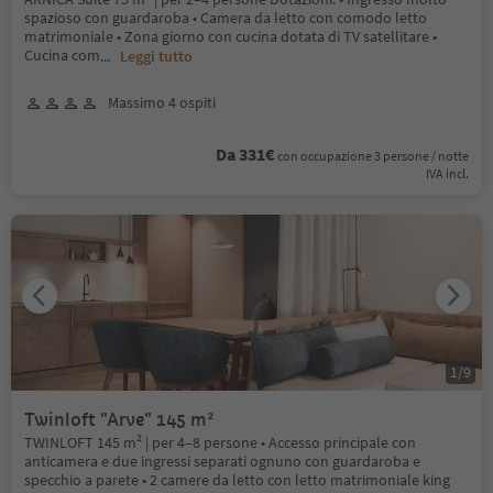
spazioso con guardaroba • Camera da letto con comodo letto
matrimoniale • Zona giorno con cucina dotata di TV satellitare •
Cucina com
...
Leggi tutto
Massimo 4 ospiti
Da 331€
con occupazione 3 persone / notte
IVA incl.
1
/
9
Twinloft "Arve" 145 m²
TWINLOFT 145 m² | per 4–8 persone • Accesso principale con
anticamera e due ingressi separati ognuno con guardaroba e
specchio a parete • 2 camere da letto con letto matrimoniale king