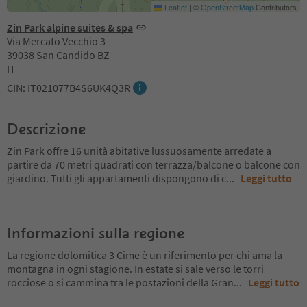
Leaflet
|
©
OpenStreetMap
Contributors
Zin Park alpine suites & spa
Via Mercato Vecchio 3
39038 San Candido BZ
IT
CIN: IT021077B4S6UK4Q3R
Descrizione
Zin Park offre 16 unità abitative lussuosamente arredate a
partire da 70 metri quadrati con terrazza/balcone o balcone con
giardino. Tutti gli appartamenti dispongono di c
...
Leggi tutto
Informazioni sulla regione
La regione dolomitica 3 Cime è un riferimento per chi ama la
montagna in ogni stagione. In estate si sale verso le torri
rocciose o si cammina tra le postazioni della Gran
...
Leggi tutto