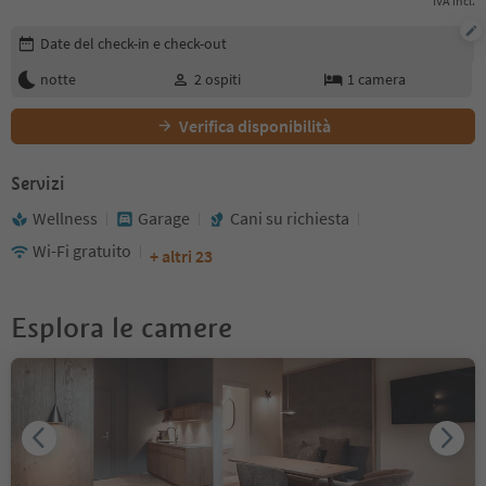
IVA incl.
Modifica i dettagli della prenotazione
Date del check-in e check-out
notte
2
ospiti
1
camera
Verifica disponibilità
Servizi
Wellness
Garage
Cani su richiesta
Wi-Fi gratuito
+ altri 23
Esplora le camere