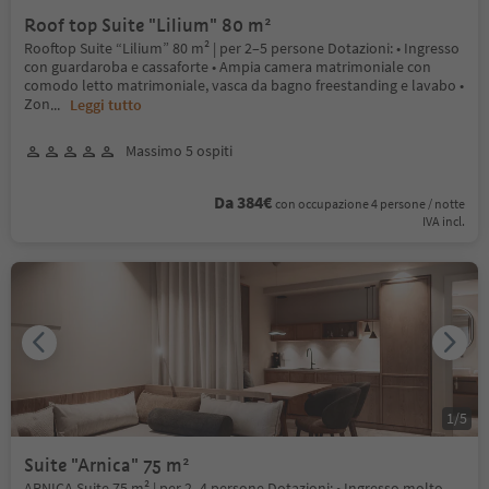
Roof top Suite "Lilium" 80 m²
Rooftop Suite “Lilium” 80 m² | per 2–5 persone Dotazioni: • Ingresso
con guardaroba e cassaforte • Ampia camera matrimoniale con
comodo letto matrimoniale, vasca da bagno freestanding e lavabo •
Zon
...
Leggi tutto
Massimo 5 ospiti
Da 384€
con occupazione 4 persone / notte
IVA incl.
1
/
5
Suite "Arnica" 75 m²
ARNICA Suite 75 m² | per 2–4 persone Dotazioni: • Ingresso molto