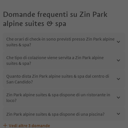
Domande frequenti su
Zin Park
alpine suites & spa
Che orari di check-in sono previsti presso Zin Park alpine
suites & spa?
Che tipo di colazione viene servita a Zin Park alpine
suites & spa?
Quanto dista Zin Park alpine suites & spa dal centro di
San Candido?
Zin Park alpine suites & spa dispone di un ristorante in
loco?
Zin Park alpine suites & spa dispone di una piscina?
Vedi altre
3
domande
Quali servizi/attività sono disponibili presso Zin Park
Gli ospiti di Zin Park alpine suites & spa ricevono l'Alto