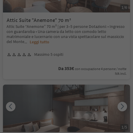
1
/
6
Attic Suite "Anemone" 70 m²
Attic Suite “Anemone” 70 m² | per 3–5 persone Dotazioni: • Ingresso
con guardaroba • Una camera da letto con comodo letto
matrimoniale e lucernario con una vista spettacolare sul massiccio
del Monte
...
Leggi tutto
Massimo 5 ospiti
Da 353€
con occupazione 4 persone / notte
IVA incl.
1
/
5