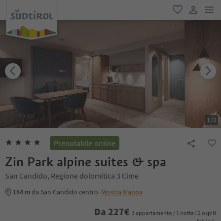
men
favoriti
user lin
1
/
3
Prenotabile online
Zin Park alpine suites & spa
San Candido, Regione dolomitica 3 Cime
184 m
da San Candido centro
Mostra Mappa
Da
227
€
1 appartamento / 1 notte / 2 ospiti