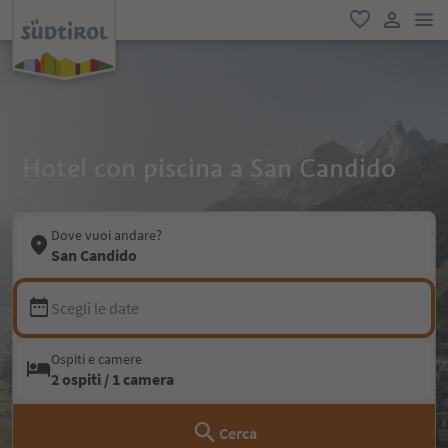
men
favoriti
user lin
Hotel con piscina a San Candido
Dove vuoi andare?
San Candido
Scegli le date
Ospiti e camere
2 ospiti / 1 camera
Cerca