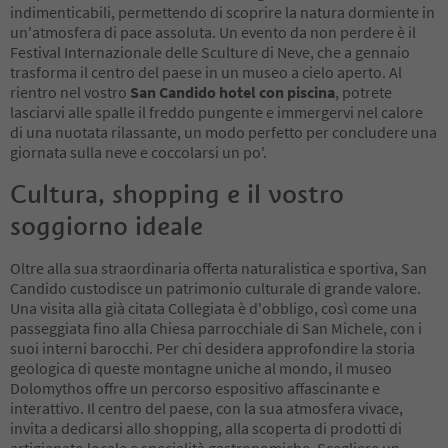
indimenticabili, permettendo di scoprire la natura dormiente in
un'atmosfera di pace assoluta. Un evento da non perdere è il
Festival Internazionale delle Sculture di Neve, che a gennaio
trasforma il centro del paese in un museo a cielo aperto. Al
rientro nel vostro
San Candido hotel con piscina
, potrete
lasciarvi alle spalle il freddo pungente e immergervi nel calore
di una nuotata rilassante, un modo perfetto per concludere una
giornata sulla neve e coccolarsi un po'.
Cultura, shopping e il vostro
soggiorno ideale
Oltre alla sua straordinaria offerta naturalistica e sportiva, San
Candido custodisce un patrimonio culturale di grande valore.
Una visita alla già citata Collegiata è d'obbligo, così come una
passeggiata fino alla Chiesa parrocchiale di San Michele, con i
suoi interni barocchi. Per chi desidera approfondire la storia
geologica di queste montagne uniche al mondo, il museo
Dolomythos offre un percorso espositivo affascinante e
interattivo. Il centro del paese, con la sua atmosfera vivace,
invita a dedicarsi allo shopping, alla scoperta di prodotti di
artigianato locale e specialità gastronomiche. Scegliere un