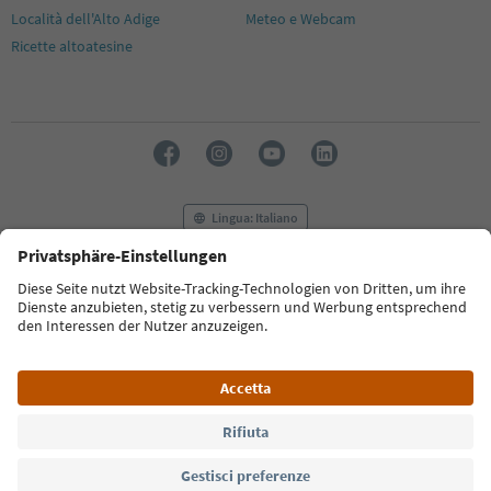
Località dell'Alto Adige
Meteo e Webcam
Ricette altoatesine
Lingua: Italiano
FAQ
Contatti
Press
MICE
Privacy Policy
Termini e condizioni
Crediti
Cookie Policy
Film commission
Chi siamo
Dichiarazione di accessibilità
Alto Adige B2B
© 2026 IDM Südtirol