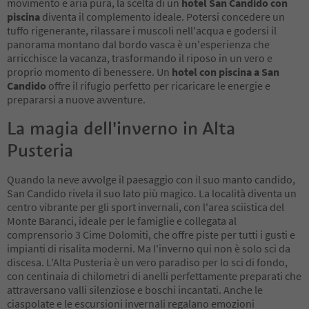
movimento e aria pura, la scelta di un
hotel San Candido con
piscina
diventa il complemento ideale. Potersi concedere un
tuffo rigenerante, rilassare i muscoli nell'acqua e godersi il
panorama montano dal bordo vasca è un'esperienza che
arricchisce la vacanza, trasformando il riposo in un vero e
proprio momento di benessere. Un
hotel con piscina a San
Candido
offre il rifugio perfetto per ricaricare le energie e
prepararsi a nuove avventure.
La magia dell'inverno in Alta
Pusteria
Quando la neve avvolge il paesaggio con il suo manto candido,
San Candido rivela il suo lato più magico. La località diventa un
centro vibrante per gli sport invernali, con l'area sciistica del
Monte Baranci, ideale per le famiglie e collegata al
comprensorio 3 Cime Dolomiti, che offre piste per tutti i gusti e
impianti di risalita moderni. Ma l'inverno qui non è solo sci da
discesa. L'Alta Pusteria è un vero paradiso per lo sci di fondo,
con centinaia di chilometri di anelli perfettamente preparati che
attraversano valli silenziose e boschi incantati. Anche le
ciaspolate e le escursioni invernali regalano emozioni