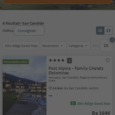
6
Risultati
- San Candido
Consigliati
Ordina:
2
Alto Adige Guest Pass
Recensioni
Categoria
Trattamento
filtri att
S
Prenotabile online
Post Alpina - Family Chalets
Dolomites
Versciaco, San Candido, Regione dolomitica 3
Cime
3.6 km
da San Candido centro
Alto Adige Guest Pass
Da 164€