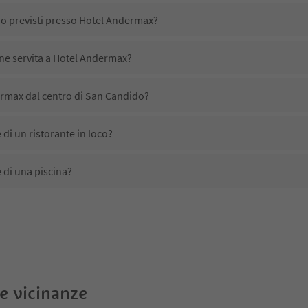
no previsti presso Hotel Andermax?
ene servita a Hotel Andermax?
rmax dal centro di San Candido?
i un ristorante in loco?
di una piscina?
animali domestici?
ono disponibili presso Hotel Andermax?
rmax ricevono l'Alto Adige Guest Pass?
le vicinanze