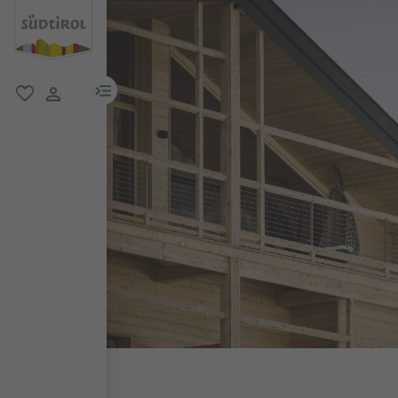
menu link
favoriti
user link