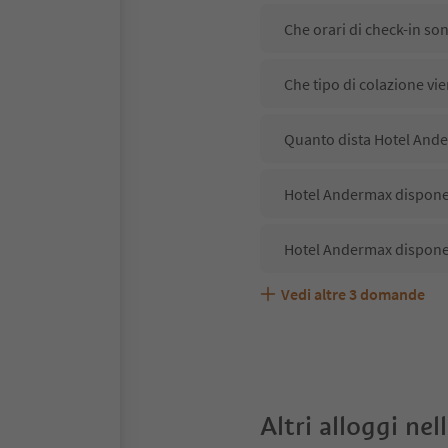
Che orari di check-in so
Che tipo di colazione vi
Quanto dista Hotel Ande
Hotel Andermax dispone d
Hotel Andermax dispone 
Vedi altre
3
domande
Hotel Andermax accetta 
Quali servizi/attività s
Gli ospiti di Hotel Ande
Altri alloggi nel