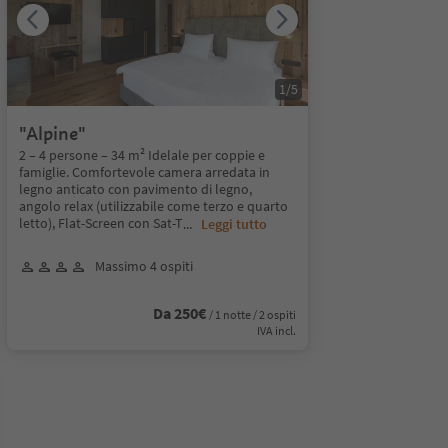
1
/
5
"Alpine"
2 – 4 persone – 34 m² Idelale per coppie e
famiglie. Comfortevole camera arredata in
legno anticato con pavimento di legno,
angolo relax (utilizzabile come terzo e quarto
letto), Flat-Screen con Sat-T
...
Leggi tutto
Massimo 4 ospiti
Da 250€
/ 1 notte / 2 ospiti
IVA incl.