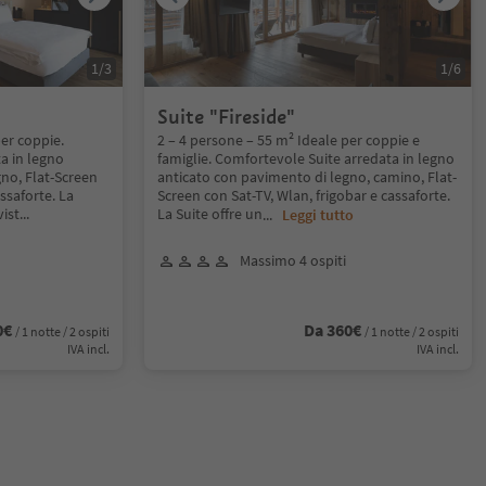
1
/
3
1
/
6
Suite "Fireside"
per coppie.
2 – 4 persone – 55 m² Ideale per coppie e
a in legno
famiglie. Comfortevole Suite arredata in legno
no, Flat-Screen
anticato con pavimento di legno, camino, Flat-
ssaforte. La
Screen con Sat-TV, Wlan, frigobar e cassaforte.
ist
...
La Suite offre un
...
Leggi tutto
Massimo 4 ospiti
0€
Da 360€
/ 1 notte / 2 ospiti
/ 1 notte / 2 ospiti
IVA incl.
IVA incl.