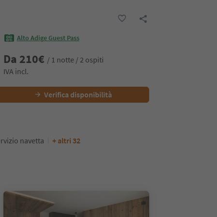
Alto Adige Guest Pass
Da
210
€
/ 1 notte / 2 ospiti
IVA incl.
Verifica disponibilità
rvizio navetta
+ altri 32