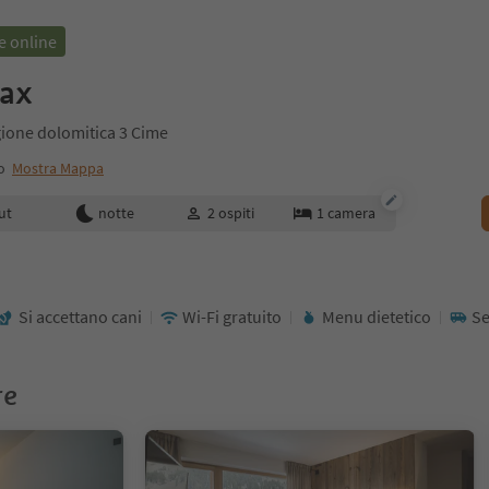
e online
ax
gione dolomitica 3 Cime
o
Mostra Mappa
enotazione
ut
notte
2
ospiti
1
camera
Si accettano cani
Wi-Fi gratuito
Menu dietetico
Se
re