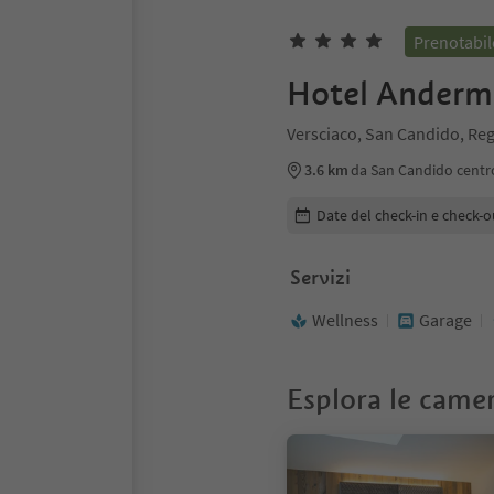
Prenotabil
Hotel Anderm
Versciaco, San Candido, Re
3.6 km
da San Candido centr
Modifica i dettagli della pr
Date del check-in e check-o
Servizi
Wellness
Garage
Esplora le came