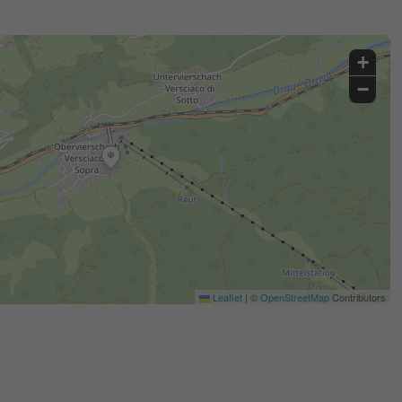
+
−
Leaflet
|
©
OpenStreetMap
Contributors