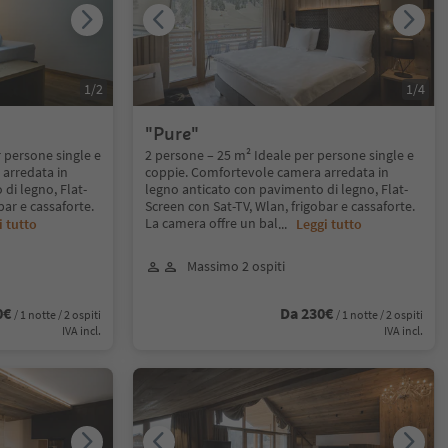
1
/
2
1
/
4
"Pure"
 persone single e
2 persone – 25 m² Ideale per persone single e
arredata in
coppie. Comfortevole camera arredata in
di legno, Flat-
legno anticato con pavimento di legno, Flat-
bar e cassaforte.
Screen con Sat-TV, Wlan, frigobar e cassaforte.
La camera offre un bal
i tutto
...
Leggi tutto
Massimo 2 ospiti
0€
Da 230€
/ 1 notte / 2 ospiti
/ 1 notte / 2 ospiti
IVA incl.
IVA incl.