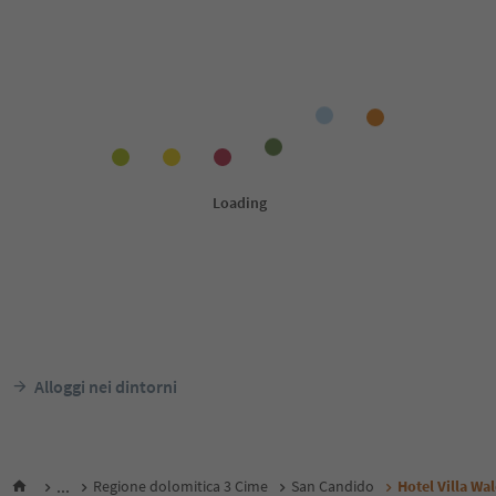
Alloggi nei dintorni
...
Regione dolomitica 3 Cime
San Candido
Hotel Villa Wa