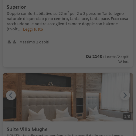
Superior
Doppio comfort abitativo su 22 m² per 2 o 3 persone Tanto legno
naturale di quercia o pino cembro, tanta luce, tanta pace. Ecco cosa
racchiudono le nostre accoglienti camere doppie con balcone
(rivolt
...
Leggi tutto
Massimo 2 ospiti
Da 214€
/ 1 notte / 2 ospiti
IVA incl.
1
/
8
Suite Villa Mughe
NOVITÁ - In stile rustico per famiglie & amanti dello spazio Legno