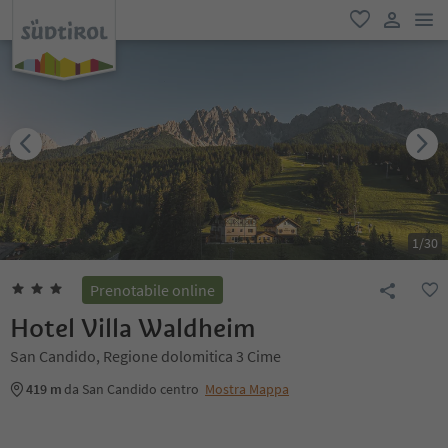
men
favoriti
user lin
1
/
30
Prenotabile online
Hotel Villa Waldheim
San Candido, Regione dolomitica 3 Cime
419 m
da San Candido centro
Mostra Mappa