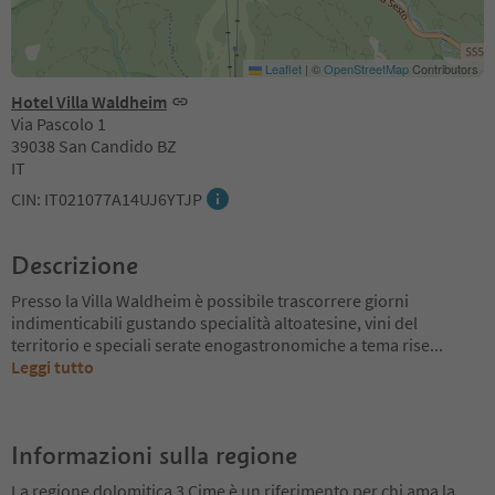
Leaflet
|
©
OpenStreetMap
Contributors
Hotel Villa Waldheim
Via Pascolo 1
39038 San Candido BZ
IT
CIN: IT021077A14UJ6YTJP
Descrizione
Presso la Villa Waldheim è possibile trascorrere giorni
indimenticabili gustando specialità altoatesine, vini del
territorio e speciali serate enogastronomiche a tema rise
...
Leggi tutto
Informazioni sulla regione
La regione dolomitica 3 Cime è un riferimento per chi ama la