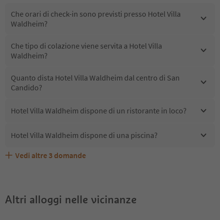
Che orari di check-in sono previsti presso Hotel Villa
Waldheim?
Che tipo di colazione viene servita a Hotel Villa
Waldheim?
Quanto dista Hotel Villa Waldheim dal centro di San
Candido?
Hotel Villa Waldheim dispone di un ristorante in loco?
Hotel Villa Waldheim dispone di una piscina?
Vedi altre
3
domande
Quali servizi/attività sono disponibili presso Hotel Villa
Gli ospiti di Hotel Villa Waldheim ricevono l'Alto Adige
Hotel Villa Waldheim accetta animali domestici?
Waldheim?
Guest Pass?
Altri alloggi nelle vicinanze