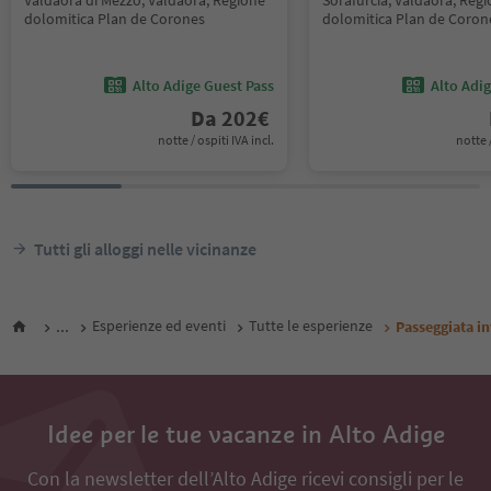
Valdaora di Mezzo, Valdaora, Regione
Sorafurcia, Valdaora, Reg
dolomitica Plan de Corones
dolomitica Plan de Coron
Alto Adige Guest Pass
Alto Adi
Da
202
€
notte / ospiti IVA incl.
notte /
Tutti gli alloggi nelle vicinanze
...
Esperienze ed eventi
Tutte le esperienze
Passeggiata in
Idee per le tue vacanze in Alto Adige
Con la newsletter dell’Alto Adige ricevi consigli per le