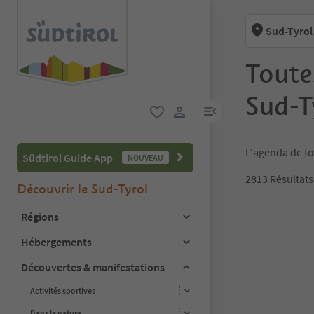
Sud-Tyrol
Toute
Sud-T
lien menu
favori
lien utilisateur
L'agenda de to
Südtirol Guide App
NOUVEAU
2813
Résultats
Découvrir le Sud-Tyrol
Régions
1
2
Hébergements
3
4
Découvertes & manifestations
5
6
Activités sportives
7
Dans la nature