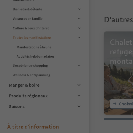
8
9
Bien-être & détente
10
D'autres
11
Vacances en famille
12
Culture & lieux d'intérêt
13
14
Toutes les manifestations
Chalet
15
Manifestations à la une
16
refuge
17
Activités hebdomadaires
monta
18
L'expérience-shopping
19
20
Wellness & Entspannung
21
22
Manger & boire
23
Produits régionaux
24
25
Choissi
Saisons
26
27
28
29
À titre d’information
30