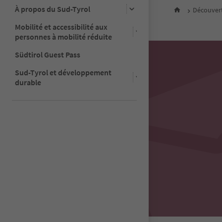
31
À propos du Sud-Tyrol
Découvert
32
Mobilité et accessibilité aux
33
personnes à mobilité réduite
34
35
Südtirol Guest Pass
36
37
Sud-Tyrol et développement
38
durable
39
40
41
42
43
44
45
46
47
48
49
50
51
52