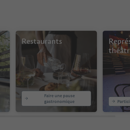
Restaurants
Repré
théâtr
Faire une pause
gastronomique
Partic