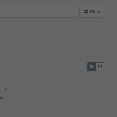
Filtrer
aucun filtre actif
e
ats