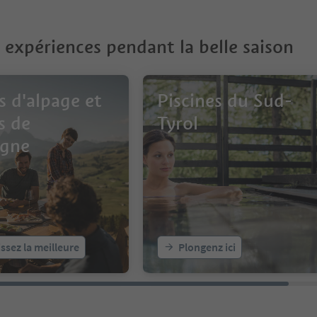
 expériences pendant la belle saison
s d'alpage et
Piscines du Sud-
s de
Tyrol
gne
ssez la meilleure
Plongenz ici