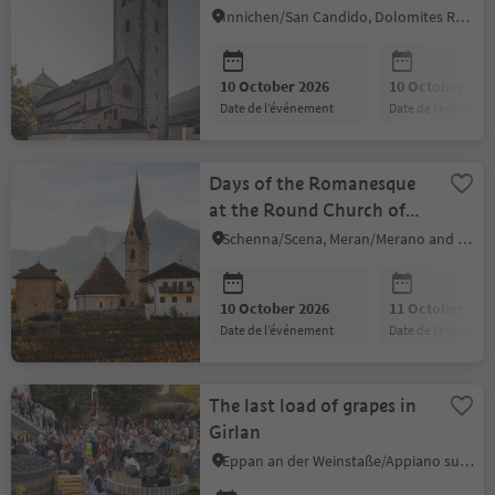
Innichen/San Candido, Dolomites Region 3 Zinnen
10 October 2026
10 October 202
date de l’événement
date de l’événeme
Days of the Romanesque
at the Round Church of
Saint George in Schenna
Schenna/Scena, Meran/Merano and environs
10 October 2026
11 October 202
date de l’événement
date de l’événeme
The last load of grapes in
Girlan
Eppan an der Weinstaße/Appiano sulla Strada del Vino, Alto Adige Wine Road