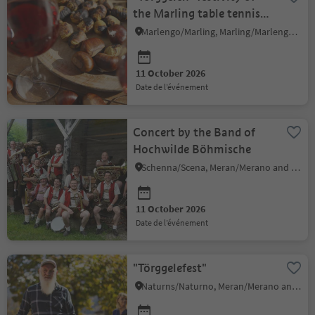
the Marling table tennis
club
Marlengo/Marling, Marling/Marlengo, Meran/Merano and environs
11 October 2026
date de l’événement
Concert by the Band of
Hochwilde Böhmische
Schenna/Scena, Meran/Merano and environs
11 October 2026
date de l’événement
"Törggelefest"
Naturns/Naturno, Meran/Merano and environs