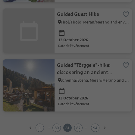
Guided Guest Hike
Tirol/Tirolo, Meran/Merano and environs
13 October 2026
date de l’événement
Guided "Törggele"-hike:
discovering an ancient
South Tyrolean tradition
Schenna/Scena, Meran/Merano and environs
13 October 2026
date de l’événement
1
2
...
...
1
80
81
82
94
3