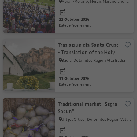
Meran/Merano, Meran/Merano and environs
11 October 2026
date de l’événement
Traslaziun dla Santa Crusc
- Translation of the Holy
Cross
Badia, Dolomites Region Alta Badia
11 October 2026
date de l’événement
Traditional market "Segra
Sacun"
Urtijëi/Ortisei, Dolomites Region Val Gardena