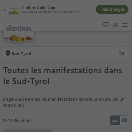
Südtirol Guide App
Télécharger
Le guide de voyage numérique du Sud-Tyrol
lie
favori
lien util
Sud-Tyrol
aucun fi
Toutes les manifestations dans
le Sud-Tyrol
L'agenda de toutes les manifestations dans le Sud-Tyrol en un
coup d'œil
2813
Résultats