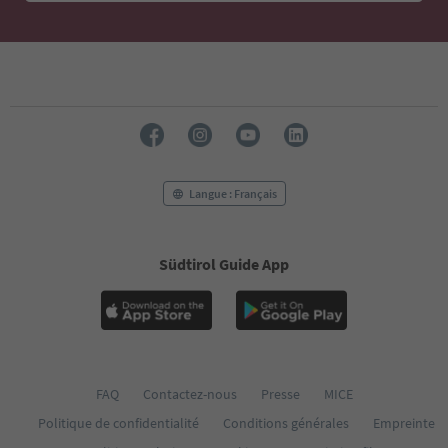
49
50
51
52
53
54
55
56
57
58
Langue : Français
59
60
61
Südtirol Guide App
62
63
64
65
66
67
68
FAQ
Contactez-nous
Presse
MICE
69
Politique de confidentialité
Conditions générales
Empreinte
70