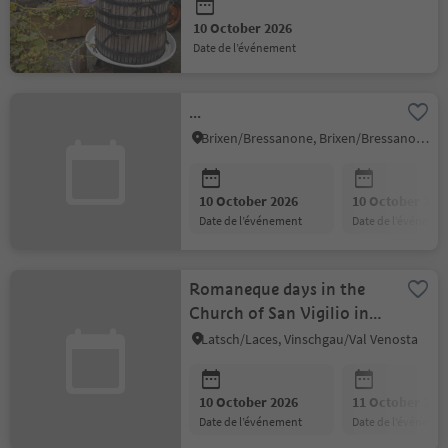
10 October 2026
date de l’événement
...
Brixen/Bressanone, Brixen/Bressanone and environs
10 October 2026
10 October 202
date de l’événement
date de l’événeme
Romaneque days in the
Church of San Vigilio in
Morter
Latsch/Laces, Vinschgau/Val Venosta
10 October 2026
11 October 202
date de l’événement
date de l’événeme