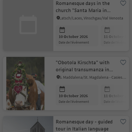
Romanesque days in the
church "Santa Maria in
Colle" in Laces
Latsch/Laces, Vinschgau/Val Venosta
10 October 2026
11 October 202
date de l’événement
date de l’événeme
"Obotola Kirschta" with
original transumanza in
Gsiesertal Valley
S. Maddalena/St. Magdalena - Casies/Gsies, Gsies/Valle di Casies
10 October 2026
11 October 202
date de l’événement
date de l’événeme
Romanesque day - guided
tour in Italian language