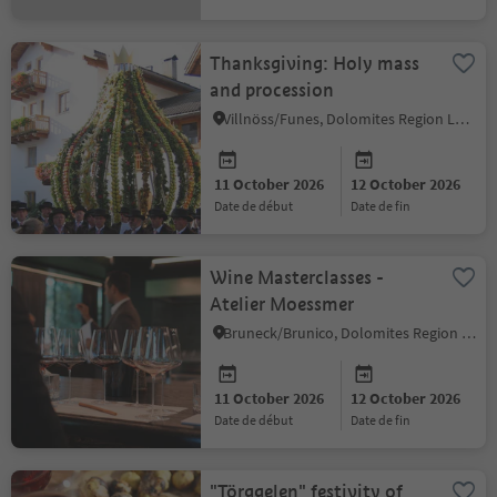
Thanksgiving: Holy mass
and procession
Villnöss/Funes, Dolomites Region Lüsen Villnöss
11 October 2026
12 October 2026
date de début
date de fin
Wine Masterclasses -
Atelier Moessmer
Bruneck/Brunico, Dolomites Region Kronplatz/Plan de Corones
11 October 2026
12 October 2026
date de début
date de fin
"Törggelen" festivity of