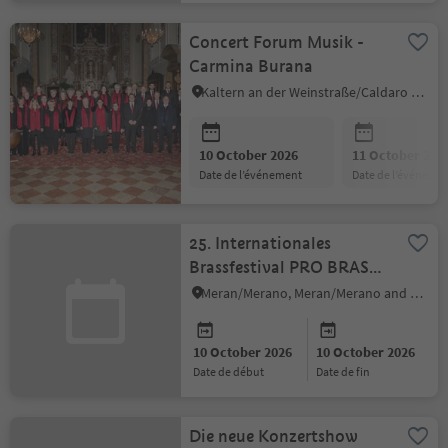
Concert Forum Musik -
Carmina Burana
Kaltern an der Weinstraße/Caldaro sulla Strada del Vino, Alto Adige Wine Road
10 October 2026
11 October 202
date de l’événement
date de l’événeme
25. Internationales
Brassfestival PRO BRASS
– Der musikalische
Meran/Merano, Meran/Merano and environs
Ausnahmezustand
10 October 2026
10 October 2026
date de début
date de fin
Die neue Konzertshow