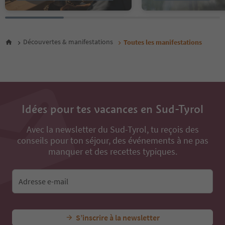
27
28
29
30
Découvertes & manifestations
Toutes les manifestations
31
32
33
34
35
36
Idées pour tes vacances en Sud-Tyrol
37
38
Avec la newsletter du Sud-Tyrol, tu reçois des
39
conseils pour ton séjour, des événements à ne pas
40
41
manquer et des recettes typiques.
42
43
44
Adresse e-mail
45
46
47
S’inscrire à la newsletter
48