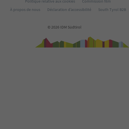
71
Politique relative aux cookies
Commission film
72
À propos de nous
Déclaration d’accessibilité
South Tyrol B2B
73
74
75
© 2026 IDM Südtirol
76
77
78
79
80
81
82
83
84
85
86
87
88
89
90
91
92
93