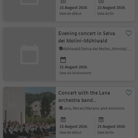
21 August 2026
22 August 2026
date de début
date de fin
Evening concert in Selva
dei Molini-Mühlwald
Mühlwald/Selva dei Molini, Ahrntal/Valle Aurina
21 August 2026
date de l’événement
Concert with the Lana
orchestra band
"Bürgerkapelle Lana"
Lana, Meran/Merano and environs
21 August 2026
21 August 2026
date de début
date de fin