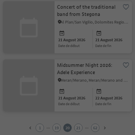
Concert of the traditional
band from Stegona
Al Plan/San Vigilio, Dolomites Region Kronplatz/Plan de Corones
21 August 2026
21 August 2026
date de début
date de fin
Midsummer Night 2026:
Adele Experience
Meran/Merano, Meran/Merano and environs
21 August 2026
22 August 2026
date de début
date de fin
1
2
...
...
1
19
20
21
62
3