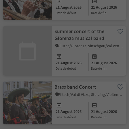
21 August 2026
21 August 2026
date de début
date de fin
Summer concert of the
Glorenza musical band
Glurns/Glorenza, Vinschgau/Val Venosta
21 August 2026
21 August 2026
date de début
date de fin
Brass band Concert
Pfitsch/Val di Vizze, Sterzing/Vipiteno and environs
21 August 2026
21 August 2026
date de début
date de fin