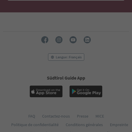
49
50
51
52
53
54
55
56
57
58
Langue : Français
59
60
61
Südtirol Guide App
62
FAQ
Contactez-nous
Presse
MICE
Politique de confidentialité
Conditions générales
Empreinte