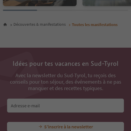
27
28
29
30
Découvertes & manifestations
Toutes les manifestations
31
32
33
34
35
36
Idées pour tes vacances en Sud-Tyrol
37
38
Avec la newsletter du Sud-Tyrol, tu reçois des
39
conseils pour ton séjour, des événements à ne pas
40
41
manquer et des recettes typiques.
42
43
44
Adresse e-mail
45
46
47
S’inscrire à la newsletter
48