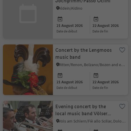
Jochgrimm/Passo Oclini
Aldein/Aldino
21 August 2026
22 August 2026
date de début
date de fin
Concert by the Lengmoos
music band
Ritten/Renon, Bolzano/Bozen and environs
21 August 2026
22 August 2026
date de début
date de fin
Evening concert by the
local music band Völser
Aicha
Völs am Schlern/Fiè allo Sciliar, Dolomites Region Seiser Alm