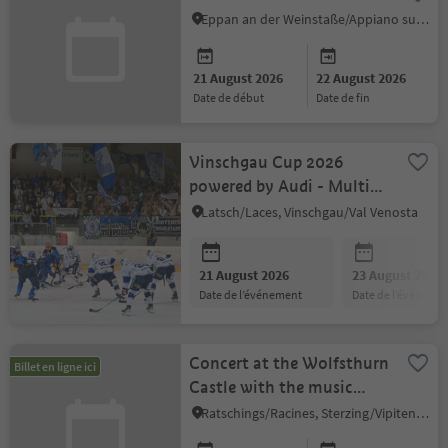
Eppan an der Weinstaße/Appiano sulla Strada del Vino, Alto Adige Wine Road
21 August 2026
22 August 2026
date de début
date de fin
Vinschgau Cup 2026
powered by Audi - Multi-
day tickets
Latsch/Laces, Vinschgau/Val Venosta
21 August 2026
23 August 2026
date de l’événement
date de l’événeme
Concert at the Wolfsthurn
Billet en ligne ici
Castle with the music
group Joe Smith Brass n'
Ratschings/Racines, Sterzing/Vipiteno and environs
Sax