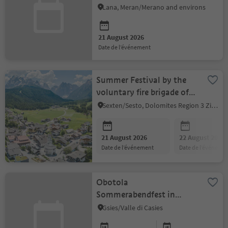
Lana, Meran/Merano and environs
21 August 2026
date de l’événement
Summer Festival by the
voluntary fire brigade of
Sexten
Sexten/Sesto, Dolomites Region 3 Zinnen
21 August 2026
22 August 2026
date de l’événement
date de l’événeme
Obotola
Sommerabendfest in
Gsiesertal Valley
Gsies/Valle di Casies