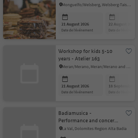
Monguelfo/Welsberg, Welsberg-Taisten/Monguelfo-Tesido
21 August 2026
22 August 2026
date de l’événement
date de l’événeme
Workshop for kids 5-10
years - Atelier 163
Meran/Merano, Meran/Merano and environs
21 August 2026
18 September 2
date de l’événement
date de l’événeme
Badiamusica -
Performance and concert
at the museum
La Val, Dolomites Region Alta Badia