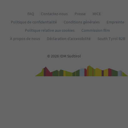
65
66
67
FAQ
Contactez-nous
Presse
MICE
68
Politique de confidentialité
Conditions générales
Empreinte
69
70
Politique relative aux cookies
Commission film
71
À propos de nous
Déclaration d’accessibilité
South Tyrol B2B
72
73
74
© 2026 IDM Südtirol
75
76
77
78
79
80
81
82
83
84
85
86
87