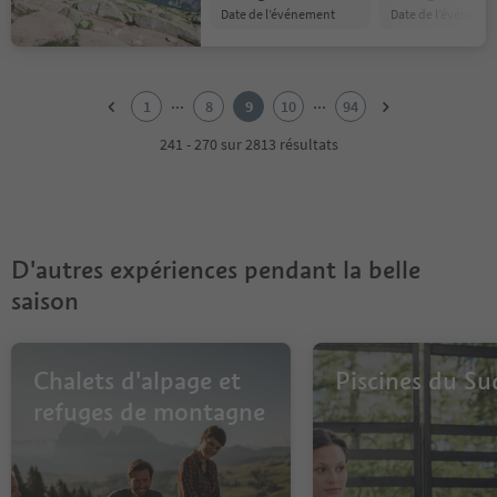
date de l’événement
date de l’événeme
1
2
...
...
1
8
9
10
94
3
4
241 - 270 sur 2813 résultats
5
6
7
8
9
D'autres expériences pendant la belle
10
11
saison
12
13
14
Chalets d'alpage et
Piscines du Su
15
16
refuges de montagne
17
18
19
20