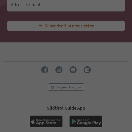
43
Adresse e-mail
44
45
46
S’inscrire à la newsletter
47
48
49
50
51
52
53
54
55
56
57
Langue : Français
58
59
60
Südtirol Guide App
61
62
63
64