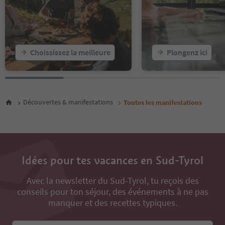
21
22
23
24
25
Choississez la meilleure
Plongenz ici
26
27
28
29
30
Découvertes & manifestations
Toutes les manifestations
31
32
33
34
35
Idées pour tes vacances en Sud-Tyrol
36
37
Avec la newsletter du Sud-Tyrol, tu reçois des
38
39
conseils pour ton séjour, des événements à ne pas
40
manquer et des recettes typiques.
41
42