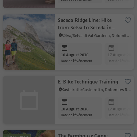
Seceda Ridge Line: Hike
from Selva to Seceda in
the Puez-Odle Nature
Sëlva/Selva di Val Gardena, Dolomites Region Val Gardena
Park
10 August 2026
17 August 2026
date de l’événement
date de l’événeme
E-Bike Technique Training
Kastelruth/Castelrotto, Dolomites Region Seiser Alm
10 August 2026
17 August 2026
date de l’événement
date de l’événeme
The Farmhouse Gang:
Billet en ligne ici