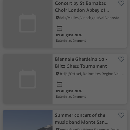
Concert by St Barnabas
Choir London Abbey of
Marieberg
Mals/Malles, Vinschgau/Val Venosta
09 August 2026
date de l’événement
Biennale Gherdëina 10 -
Blitz Chess Tournament
Urtijëi/Ortisei, Dolomites Region Val Gardena
09 August 2026
date de l’événement
Summer concert of the
music band Monte San
Pietro
Deutschnofen/Nova Ponente, Dolomites Region Eggental