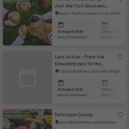
Join the fruit discovery
adventure!
Sand in Taufers/Campo Tures, Ahrntal/Valle Aurina
10 August 2026
17 August 2026
date de l’événement
date de l’événeme
Lanz Active - From the
Kreuzberg pass to the
Rotwand meadows
Toblach/Dobbiaco, Dolomites Region 3 Zinnen
10 August 2026
24 August 2026
date de l’événement
date de l’événeme
Technique Course
Billet en ligne ici
Lana, Meran/Merano and environs