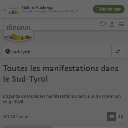
Südtirol Guide App
Télécharger
Le guide de voyage numérique du Sud-Tyrol
lie
favori
lien util
Sud-Tyrol
aucun fi
Toutes les manifestations dans
le Sud-Tyrol
L'agenda de toutes les manifestations dans le Sud-Tyrol en un
coup d'œil
2813
Résultats