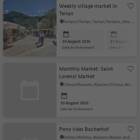
Weekly village market in
Terlan
Terlano/Terlan, Terlan/Terlano, Alto Adige Wine Road
10 August 2026
17 August 2026
date de l’événement
date de l’événeme
Monthly Market: Saint
Lorenzi Market
Chiusa/Klausen, Klausen/Chiusa, Brixen/Bressanone and environs
10 August 2026
date de l’événement
Pony rides Bacherhof
Mölten/Meltina, Bolzano/Bozen and environs