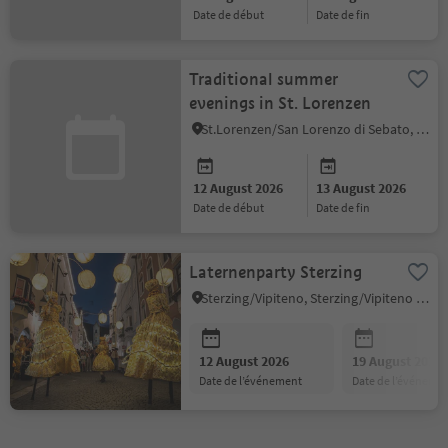
date de début
date de fin
Traditional summer
evenings in St. Lorenzen
St.Lorenzen/San Lorenzo di Sebato, Dolomites Region Kronplatz/Plan de Corones
12 August 2026
13 August 2026
date de début
date de fin
Laternenparty Sterzing
Sterzing/Vipiteno, Sterzing/Vipiteno and environs
12 August 2026
19 August 2026
date de l’événement
date de l’événeme
1