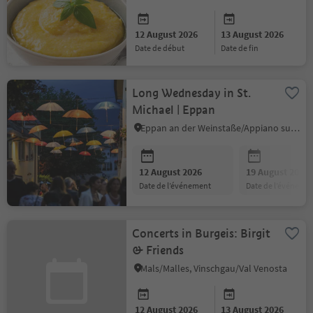
12 August 2026
13 August 2026
date de début
date de fin
Long Wednesday in St.
Michael | Eppan
Eppan an der Weinstaße/Appiano sulla Strada del Vino, Alto Adige Wine Road
12 August 2026
19 August 2026
date de l’événement
date de l’événeme
Concerts in Burgeis: Birgit
& Friends
Mals/Malles, Vinschgau/Val Venosta
12 August 2026
13 August 2026