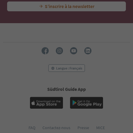
47
S’inscrire à la newsletter
48
49
50
51
52
53
54
55
56
57
58
Langue : Français
59
60
61
Südtirol Guide App
62
63
64
65
66
67
68
FAQ
Contactez-nous
Presse
MICE