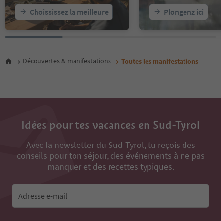
25
Choississez la meilleure
Plongenz ici
26
27
28
29
30
Découvertes & manifestations
Toutes les manifestations
31
32
33
34
35
36
Idées pour tes vacances en Sud-Tyrol
37
38
Avec la newsletter du Sud-Tyrol, tu reçois des
39
conseils pour ton séjour, des événements à ne pas
40
manquer et des recettes typiques.
41
42
43
Adresse e-mail
44
45
46