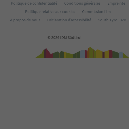
69
Politique de confidentialité
Conditions générales
Empreinte
70
Politique relative aux cookies
Commission film
71
72
À propos de nous
Déclaration d’accessibilité
South Tyrol B2B
73
74
75
© 2026 IDM Südtirol
76
77
78
79
80
81
82
83
84
85
86