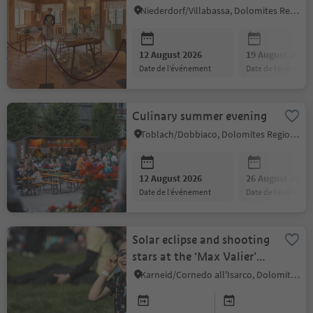
Niederdorf/Villabassa, Dolomites Region 3 Zinnen
12 August 2026
19 August 2026
date de l’événement
date de l’événeme
Culinary summer evening
Toblach/Dobbiaco, Dolomites Region 3 Zinnen
12 August 2026
26 August 2026
date de l’événement
date de l’événeme
Solar eclipse and shooting
stars at the ‘Max Valier’
Observatory
Karneid/Cornedo all'Isarco, Dolomites Region Eggental