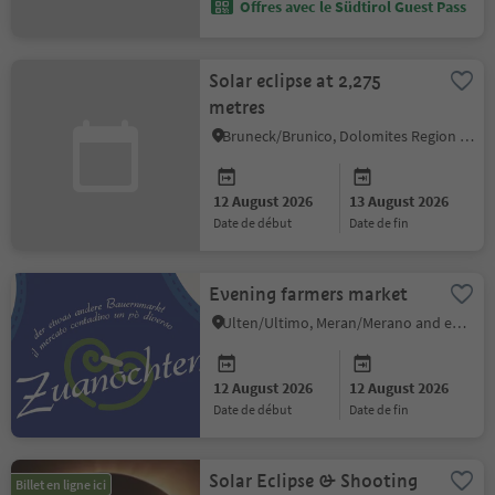
Offres avec le Südtirol Guest Pass
Solar eclipse at 2,275
metres
Bruneck/Brunico, Dolomites Region Kronplatz/Plan de Corones
12 August 2026
13 August 2026
date de début
date de fin
Evening farmers market
Ulten/Ultimo, Meran/Merano and environs
12 August 2026
12 August 2026
date de début
date de fin
Solar Eclipse & Shooting
Billet en ligne ici