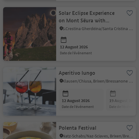
Solar Eclipse Experience
on Mont Sëura with
Aperitif
S.Crestina Gherdëina/Santa Cristina Val Gardana, Dolomites Region Val Gardena
12 August 2026
date de l’événement
Aperitivo lungo
Klausen/Chiusa, Brixen/Bressanone and environs
12 August 2026
19 August 2026
date de l’événement
date de l’événeme
Polenta Festival
Natz-Schabs/Naz-Sciaves, Brixen/Bressanone and environs