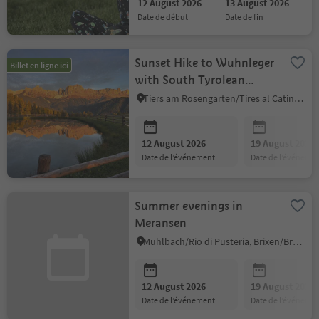
12 August 2026
13 August 2026
date de début
date de fin
Sunset Hike to Wuhnleger
Billet en ligne ici
with South Tyrolean
"Marende"
Tiers am Rosengarten/Tires al Catinaccio, Dolomites Region Seiser Alm
12 August 2026
19 August 2026
date de l’événement
date de l’événeme
Summer evenings in
Meransen
Mühlbach/Rio di Pusteria, Brixen/Bressanone and environs
12 August 2026
19 August 2026
date de l’événement
date de l’événeme