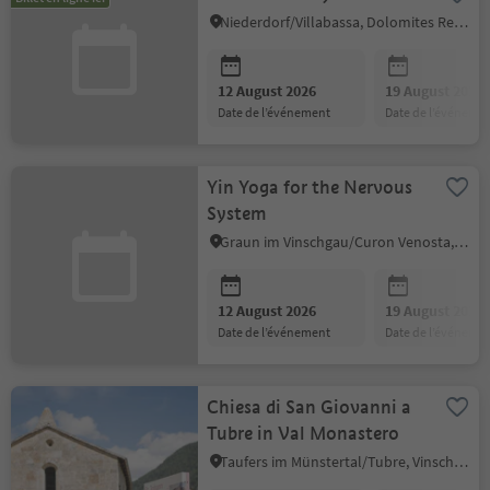
Niederdorf/Villabassa, Dolomites Region 3 Zinnen
12 August 2026
19 August 2026
date de l’événement
date de l’événeme
Yin Yoga for the Nervous
System
Graun im Vinschgau/Curon Venosta, Vinschgau/Val Venosta
12 August 2026
19 August 2026
date de l’événement
date de l’événeme
Chiesa di San Giovanni a
Tubre in Val Monastero
Taufers im Münstertal/Tubre, Vinschgau/Val Venosta