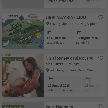
date de l’événement
date de l’événeme
LIBRI ALL'ARIA - LIDO
Sterzing/Vipiteno, Sterzing/Vipiteno and environs
12 August 2026
13 August 2026
date de début
date de fin
On a journey of discovery:
Billet en ligne ici
distillates & wines
Partschins/Parcines, Meran/Merano and environs
12 August 2026
19 August 2026
date de l’événement
date de l’événeme
Inner Harmony
Billet en ligne ici