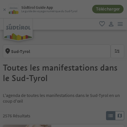
Südtirol Guide App
Télécharger
Le guide de voyage numérique du Sud-Tyrol
lie
favori
lien util
Sud-Tyrol
aucun fi
Toutes les manifestations dans
le Sud-Tyrol
L'agenda de toutes les manifestations dans le Sud-Tyrol en un
coup d'œil
2576
Résultats