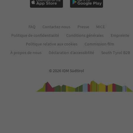
64
65
66
67
68
FAQ
Contactez-nous
Presse
MICE
69
Politique de confidentialité
Conditions générales
Empreinte
70
71
Politique relative aux cookies
Commission film
72
À propos de nous
Déclaration d’accessibilité
South Tyrol B2B
73
74
75
© 2026 IDM Südtirol
76
77
78
79
80
81
82
83
84
85
86