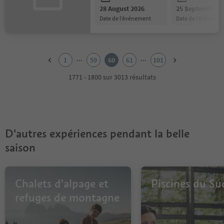
28 August 2026
25 September 2
date de l’événement
date de l’événeme
1
2
...
...
1
59
60
61
101
3
4
1771 - 1800 sur 3013 résultats
5
6
7
8
9
D'autres expériences pendant la belle
10
11
saison
12
13
14
Chalets d'alpage et
Piscines du Su
15
16
refuges de montagne
17
18