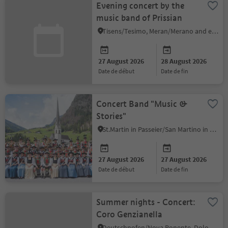
Evening concert by the
music band of Prissian
Tisens/Tesimo, Meran/Merano and environs
27 August 2026
28 August 2026
date de début
date de fin
Concert Band "Music &
Stories"
St.Martin in Passeier/San Martino in Passiria, Meran/Merano and environs
27 August 2026
27 August 2026
date de début
date de fin
Summer nights - Concert:
Coro Genzianella
Deutschnofen/Nova Ponente, Dolomites Region Eggental