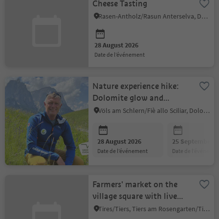
Cheese Tasting
Rasen-Antholz/Rasun Anterselva, Dolomites Region Kronplatz/Plan de Corones
28 August 2026
date de l’événement
Nature experience hike:
Dolomite glow and
moonlight
Völs am Schlern/Fiè allo Sciliar, Dolomites Region Seiser Alm
28 August 2026
25 September 2
date de l’événement
date de l’événeme
Farmers' market on the
village square with live
music
Tires/Tiers, Tiers am Rosengarten/Tires al Catinaccio, Dolomites Region Seiser Alm