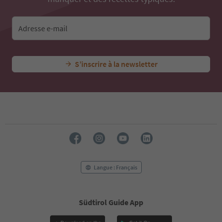
42
43
44
Adresse e-mail
45
46
47
S’inscrire à la newsletter
48
49
50
51
52
53
54
55
56
57
58
Langue : Français
59
60
61
Südtirol Guide App
62
63