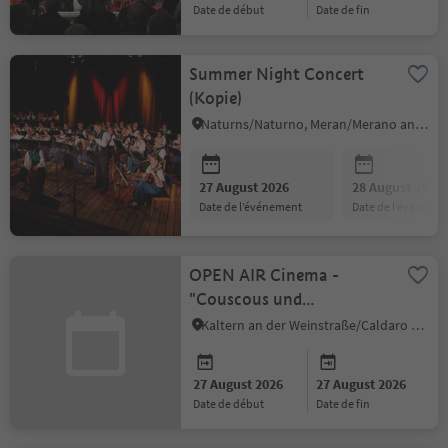
date de début
date de fin
Summer Night Concert
(Kopie)
Naturns/Naturno, Meran/Merano and environs
27 August 2026
28 August 2026
date de l’événement
date de l’événeme
OPEN AIR Cinema -
"Couscous und
Geheimnisse"
Kaltern an der Weinstraße/Caldaro sulla Strada del Vino, Alto Adige Wine Road
27 August 2026
27 August 2026
date de début
date de fin