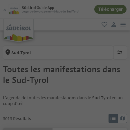
Südtirol Guide App
Télécharger
Le guide de voyage numérique du Sud-Tyrol
lie
favori
lien util
Sud-Tyrol
aucun fi
Toutes les manifestations dans
le Sud-Tyrol
L'agenda de toutes les manifestations dans le Sud-Tyrol en un
coup d'œil
3013
Résultats