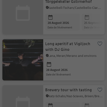
Törggelekeller Gstirnerhof
Kastelbell-Tschars/Castelbello-Ciardes, Vinschgau/Val Venosta
28 August 2026
25 September 2
date de l’événement
date de l’événeme
Long aperitif at Vigiljoch
with DJ Gino
Lana, Meran/Merano and environs
28 August 2026
date de l’événement
Brewery tour with tasting
Natz-Schabs/Naz-Sciaves, Brixen/Bressanone and environs