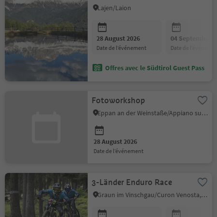
Mount Balzo
Lajen/Laion
28 August 2026
04 September 2
date de l’événement
date de l’événeme
Offres avec le Südtirol Guest Pass
Fotoworkshop
Eppan an der Weinstaße/Appiano sulla Strada del Vino, Alto Adige Wine Road
28 August 2026
date de l’événement
3-Länder Enduro Race
Graun im Vinschgau/Curon Venosta, Vinschgau/Val Venosta