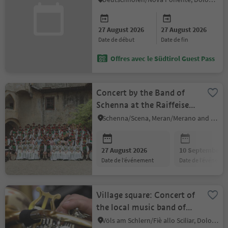
27 August 2026
27 August 2026
date de début
date de fin
Offres avec le Südtirol Guest Pass
Concert by the Band of
Schenna at the Raiffeisen
square Schenna
Schenna/Scena, Meran/Merano and environs
27 August 2026
10 September 2
date de l’événement
date de l’événeme
Village square: Concert of
the local music band of
Völs
Völs am Schlern/Fiè allo Sciliar, Dolomites Region Seiser Alm