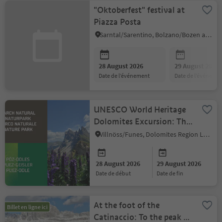
"Oktoberfest" festival at
Piazza Posta
Sarntal/Sarentino, Bolzano/Bozen and environs
28 August 2026
29 August 2026
date de l’événement
date de l’événeme
UNESCO World Heritage
Dolomites Excursion: The
Formation of the
Villnöss/Funes, Dolomites Region Lüsen Villnöss
Dolomites
28 August 2026
29 August 2026
date de début
date de fin
At the foot of the
Billet en ligne ici
Catinaccio: To the peak of