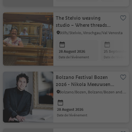
The Stelvio weaving
studio – Where threads
weave history
Stilfs/Stelvio, Vinschgau/Val Venosta
28 August 2026
25 September 2
date de l’événement
date de l’événeme
Bolzano Festival Bozen
2026 - Nikola Meeuwsen -
Piano Recital
Bolzano/Bozen, Bolzano/Bozen and environs
28 August 2026
date de l’événement