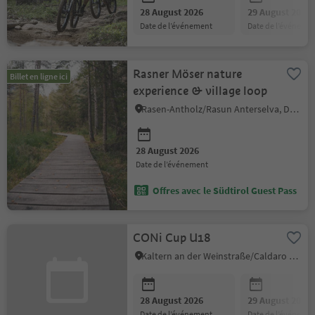
28 August 2026
29 August 2026
date de l’événement
date de l’événeme
Rasner Möser nature
Billet en ligne ici
experience & village loop
Rasen-Antholz/Rasun Anterselva, Dolomites Region Kronplatz/Plan de Corones
28 August 2026
date de l’événement
Offres avec le Südtirol Guest Pass
CONi Cup U18
Kaltern an der Weinstraße/Caldaro sulla Strada del Vino, Alto Adige Wine Road
28 August 2026
29 August 2026
date de l’événement
date de l’événeme