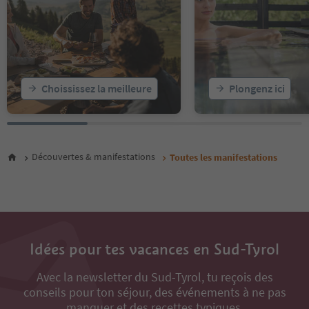
19
20
21
22
23
24
25
Choississez la meilleure
Plongenz ici
26
27
28
29
30
Découvertes & manifestations
Toutes les manifestations
31
32
33
34
35
36
Idées pour tes vacances en Sud-Tyrol
37
38
Avec la newsletter du Sud-Tyrol, tu reçois des
39
conseils pour ton séjour, des événements à ne pas
40
41
manquer et des recettes typiques.